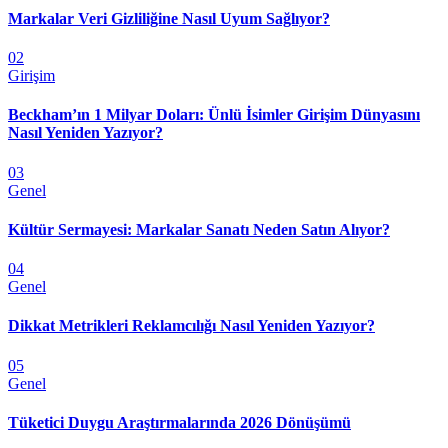
Markalar Veri Gizliliğine Nasıl Uyum Sağlıyor?
02
Girişim
Beckham’ın 1 Milyar Doları: Ünlü İsimler Girişim Dünyasını
Nasıl Yeniden Yazıyor?
03
Genel
Kültür Sermayesi: Markalar Sanatı Neden Satın Alıyor?
04
Genel
Dikkat Metrikleri Reklamcılığı Nasıl Yeniden Yazıyor?
05
Genel
Tüketici Duygu Araştırmalarında 2026 Dönüşümü