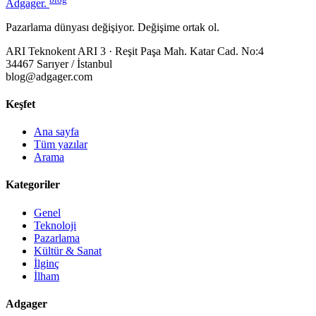
Adgager
.
Pazarlama dünyası değişiyor. Değişime ortak ol.
ARI Teknokent ARI 3 · Reşit Paşa Mah. Katar Cad. No:4
34467 Sarıyer / İstanbul
blog@adgager.com
Keşfet
Ana sayfa
Tüm yazılar
Arama
Kategoriler
Genel
Teknoloji
Pazarlama
Kültür & Sanat
İlginç
İlham
Adgager