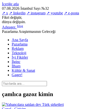
İçeriğe atla
07.08.2026
İstanbul
Sayı №32
↗ x
↗ linkedin
↗ instagram
↗ youtube
↗ e-posta
Fikri değiştir,
dünya değişsin.
blog
Adgager
.
Pazarlama Araştırmasının Geleceği
Ana Sayfa
Pazarlama
Reklam
Teknoloji
İyi Fikirler
İlginç
İlham
Kültür & Sanat
Gager!
çamlıca gazoz kimin
Genel · Girişim