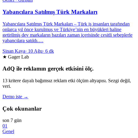
Yabancılara Satılmış Türk Markaları
Yabancılara Satılmış Türk Markaları – Türk iş insanları tarafından
onlarca yıl önce kurulmuş ve Türkiye’nin en büyükleri haline
getirilmiş dev markaların bazıları zaman içerisinde çeşitli sebeplerle
yabancılara satıldı.…
Sinan Kaya
·
10 Ağu
·
6 dk
★ Gager Lab
AdQ ile reklamın gerçek etkisini ölç.
13 kritere dayalı bağımsız reklam etki ölçüm altyapısı. Sezgi değil,
veri.
Demo iste →
Çok okunanlar
son 7 gün
01
Genel