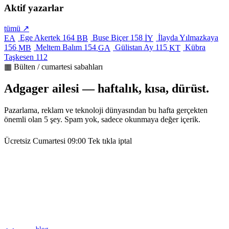
Aktif yazarlar
tümü ↗
Ege Akertek
164
Buse Biçer
158
İlayda Yılmazkaya
EA
BB
İY
156
Meltem Balım
154
Gülistan Ay
115
Kübra
MB
GA
KT
Taşkesen
112
▦ Bülten / cumartesi sabahları
Adgager ailesi — haftalık, kısa, dürüst.
Pazarlama, reklam ve teknoloji dünyasından bu hafta gerçekten
önemli olan 5 şey. Spam yok, sadece okunmaya değer içerik.
Ücretsiz
Cumartesi 09:00
Tek tıkla iptal
blog