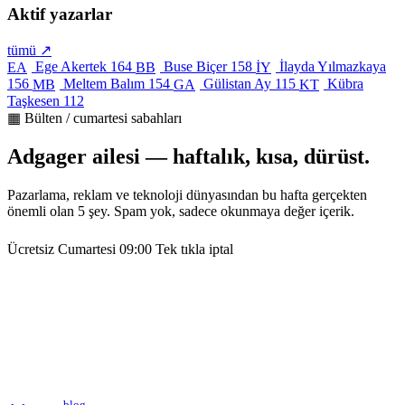
Aktif yazarlar
tümü ↗
Ege Akertek
164
Buse Biçer
158
İlayda Yılmazkaya
EA
BB
İY
156
Meltem Balım
154
Gülistan Ay
115
Kübra
MB
GA
KT
Taşkesen
112
▦ Bülten / cumartesi sabahları
Adgager ailesi — haftalık, kısa, dürüst.
Pazarlama, reklam ve teknoloji dünyasından bu hafta gerçekten
önemli olan 5 şey. Spam yok, sadece okunmaya değer içerik.
Ücretsiz
Cumartesi 09:00
Tek tıkla iptal
blog