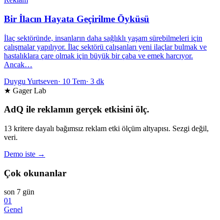
Bir İlacın Hayata Geçirilme Öyküsü
İlaç sektöründe, insanların daha sağlıklı yaşam sürebilmeleri için
çalışmalar yapılıyor. İlaç sektörü çalışanları yeni ilaçlar bulmak ve
hastalıklara çare olmak için büyük bir çaba ve emek harcıyor.
Ancak…
Duygu Yurtseven
·
10 Tem
·
3 dk
★ Gager Lab
AdQ ile reklamın gerçek etkisini ölç.
13 kritere dayalı bağımsız reklam etki ölçüm altyapısı. Sezgi değil,
veri.
Demo iste →
Çok okunanlar
son 7 gün
01
Genel