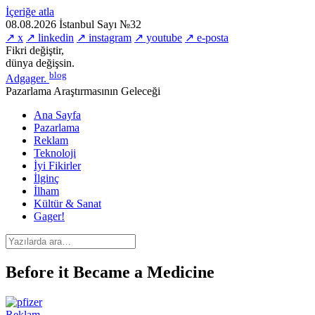
İçeriğe atla
08.08.2026
İstanbul
Sayı №32
↗ x
↗ linkedin
↗ instagram
↗ youtube
↗ e-posta
Fikri değiştir,
dünya değişsin.
blog
Adgager
.
Pazarlama Araştırmasının Geleceği
Ana Sayfa
Pazarlama
Reklam
Teknoloji
İyi Fikirler
İlginç
İlham
Kültür & Sanat
Gager!
Before it Became a Medicine
Reklam