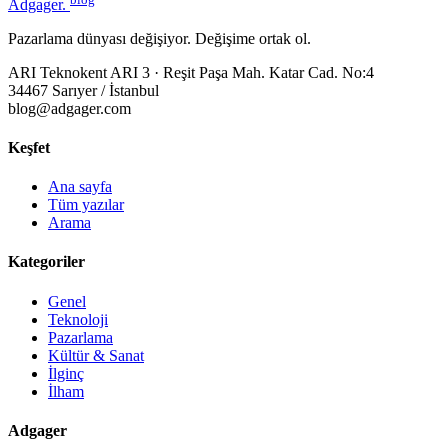
Adgager
.
Pazarlama dünyası değişiyor. Değişime ortak ol.
ARI Teknokent ARI 3 · Reşit Paşa Mah. Katar Cad. No:4
34467 Sarıyer / İstanbul
blog@adgager.com
Keşfet
Ana sayfa
Tüm yazılar
Arama
Kategoriler
Genel
Teknoloji
Pazarlama
Kültür & Sanat
İlginç
İlham
Adgager