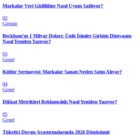
Markalar Veri Gizliliğine Nasıl Uyum Sağlıyor?
02
Girişim
Beckham’ın 1 Milyar Doları: Ünlü İsimler Girişim Dünyasını
Nasıl Yeniden Yazıyor?
03
Genel
Kültür Sermayesi: Markalar Sanatı Neden Satın Alıyor?
04
Genel
Dikkat Metrikleri Reklamcılığı Nasıl Yeniden Yazıyor?
05
Genel
Tüketici Duygu Araştırmalarında 2026 Dönüşümü