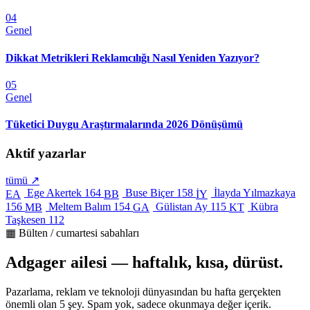
04
Genel
Dikkat Metrikleri Reklamcılığı Nasıl Yeniden Yazıyor?
05
Genel
Tüketici Duygu Araştırmalarında 2026 Dönüşümü
Aktif yazarlar
tümü ↗
Ege Akertek
164
Buse Biçer
158
İlayda Yılmazkaya
EA
BB
İY
156
Meltem Balım
154
Gülistan Ay
115
Kübra
MB
GA
KT
Taşkesen
112
▦ Bülten / cumartesi sabahları
Adgager ailesi — haftalık, kısa, dürüst.
Pazarlama, reklam ve teknoloji dünyasından bu hafta gerçekten
önemli olan 5 şey. Spam yok, sadece okunmaya değer içerik.