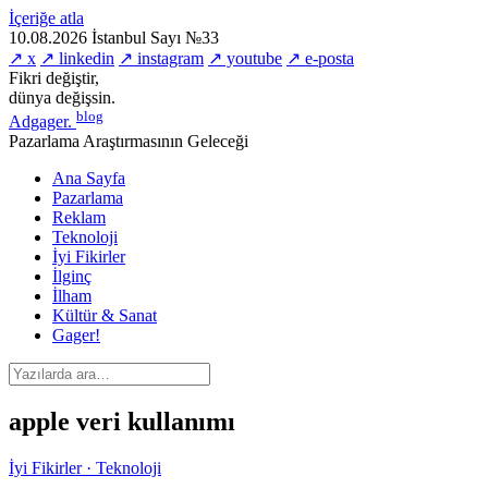
İçeriğe atla
10.08.2026
İstanbul
Sayı №33
↗ x
↗ linkedin
↗ instagram
↗ youtube
↗ e-posta
Fikri değiştir,
dünya değişsin.
blog
Adgager
.
Pazarlama Araştırmasının Geleceği
Ana Sayfa
Pazarlama
Reklam
Teknoloji
İyi Fikirler
İlginç
İlham
Kültür & Sanat
Gager!
apple veri kullanımı
İyi Fikirler · Teknoloji