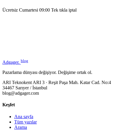
Ücretsiz
Cumartesi 09:00
Tek tıkla iptal
blog
Adgager
.
Pazarlama dünyası değişiyor. Değişime ortak ol.
ARI Teknokent ARI 3 · Reşit Paşa Mah. Katar Cad. No:4
34467 Sarıyer / İstanbul
blog@adgager.com
Keşfet
Ana sayfa
Tüm yazılar
Arama