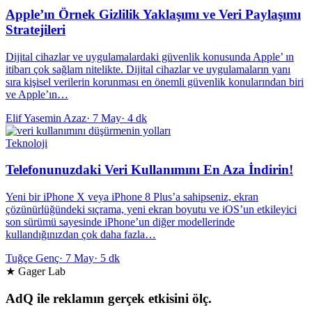
Apple’ın Örnek Gizlilik Yaklaşımı ve Veri Paylaşımı
Stratejileri
Dijital cihazlar ve uygulamalardaki güvenlik konusunda Apple’ ın
itibarı çok sağlam nitelikte. Dijital cihazlar ve uygulamaların yanı
sıra kişisel verilerin korunması en önemli güvenlik konularından biri
ve Apple’ın…
Elif Yasemin Azaz
·
7 May
·
4 dk
Teknoloji
Telefonunuzdaki Veri Kullanımını En Aza İndirin!
Yeni bir iPhone X veya iPhone 8 Plus’a sahipseniz, ekran
çözünürlüğündeki sıçrama, yeni ekran boyutu ve iOS’un etkileyici
son sürümü sayesinde iPhone’un diğer modellerinde
kullandığınızdan çok daha fazla…
Tuğçe Genç
·
7 May
·
5 dk
★ Gager Lab
AdQ ile reklamın gerçek etkisini ölç.