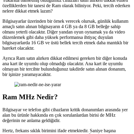
Yukarıda bahsetmiş olduğumuz cihazları satın alırken dikkat edilen
özelliklerden bir tanesi de Ram olarak biliniyor. Peki, tercih ederken
nelere dikkat etmek lazım?
Bilgisayarlar üzerinden bir örnek verecek olursak, günlük kullanım
amaçlı satın alınan bilgisayarın 4 GB ya da 8 GB belleğe sahip
olması yeterli olacaktır. Diğer yandan oyun oynamak ya da video
düzenlemek gibi daha yüksek performansa ihtiyaç duyulan
bilgisayarlarda 16 GB ve üstü bellek tercih etmek daha mantıklı bir
hareket olacaktır.
Ayrıca Ram satın alırken dikkat edilmesi gereken bir diğer konuda
ana kart ile uyumlu olup olmadığı olacaktır. Ana kart ile uyumlu
olmayan bir tercihte bulunduğunuz takdirde satın alınan donanım,
bir işinize yaramayacaktır.
Ram MHz Nedir?
Bilgisayar ve telefon gibi cihazların kritik donanımları arasında yer
alan bu ürünle hakkında en çok sorulanlardan birisi de MHz
değerinin ne anlama geldiğidir.
Hertz, frekans sıklık birimini ifade etmektedir. Saniye başına