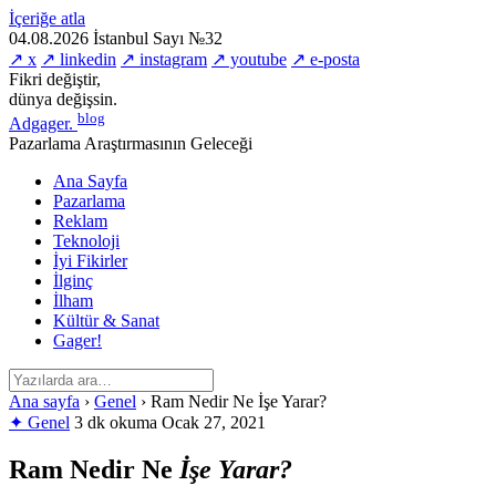
İçeriğe atla
04.08.2026
İstanbul
Sayı №32
↗ x
↗ linkedin
↗ instagram
↗ youtube
↗ e-posta
Fikri değiştir,
dünya değişsin.
blog
Adgager
.
Pazarlama Araştırmasının Geleceği
Ana Sayfa
Pazarlama
Reklam
Teknoloji
İyi Fikirler
İlginç
İlham
Kültür & Sanat
Gager!
Ana sayfa
›
Genel
›
Ram Nedir Ne İşe Yarar?
✦ Genel
3 dk okuma
Ocak 27, 2021
Ram Nedir Ne
İşe Yarar?