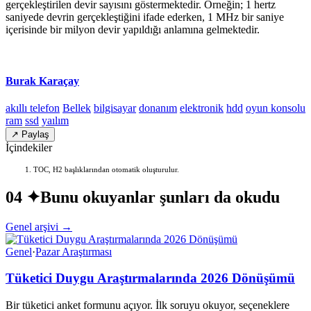
gerçekleştirilen devir sayısını göstermektedir. Örneğin; 1 hertz
saniyede devrin gerçekleştiğini ifade ederken, 1 MHz bir saniye
içerisinde bir milyon devir yapıldığı anlamına gelmektedir.
Burak Karaçay
akıllı telefon
Bellek
bilgisayar
donanım
elektronik
hdd
oyun konsolu
ram
ssd
yaılım
↗ Paylaş
İçindekiler
TOC, H2 başlıklarından otomatik oluşturulur.
04 ✦
Bunu okuyanlar şunları da okudu
Genel arşivi →
Genel
·
Pazar Araştırması
Tüketici Duygu Araştırmalarında 2026 Dönüşümü
Bir tüketici anket formunu açıyor. İlk soruyu okuyor, seçeneklere