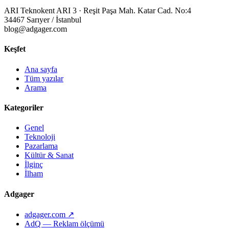
ARI Teknokent ARI 3 · Reşit Paşa Mah. Katar Cad. No:4
34467 Sarıyer / İstanbul
blog@adgager.com
Keşfet
Ana sayfa
Tüm yazılar
Arama
Kategoriler
Genel
Teknoloji
Pazarlama
Kültür & Sanat
İlginç
İlham
Adgager
adgager.com ↗
AdQ — Reklam ölçümü