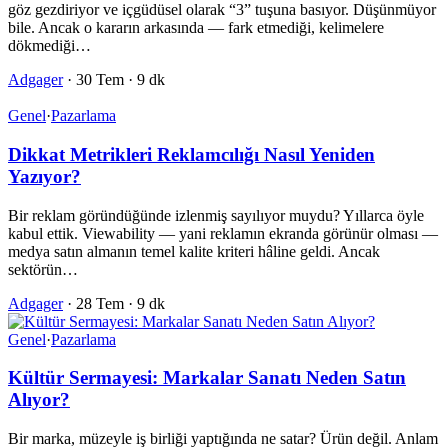
göz gezdiriyor ve içgüdüsel olarak “3” tuşuna basıyor. Düşünmüyor
bile. Ancak o kararın arkasında — fark etmediği, kelimelere
dökmediği…
Adgager
·
30 Tem
·
9 dk
Genel
·
Pazarlama
Dikkat Metrikleri Reklamcılığı Nasıl Yeniden
Yazıyor?
Bir reklam göründüğünde izlenmiş sayılıyor muydu? Yıllarca öyle
kabul ettik. Viewability — yani reklamın ekranda görünür olması —
medya satın almanın temel kalite kriteri hâline geldi. Ancak
sektörün…
Adgager
·
28 Tem
·
9 dk
Genel
·
Pazarlama
Kültür Sermayesi: Markalar Sanatı Neden Satın
Alıyor?
Bir marka, müzeyle iş birliği yaptığında ne satar? Ürün değil. Anlam