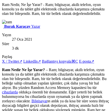
Ram Nedir, Ne İşe Yarar? - Ram; bilgisayar, akıllı telefon, oyun
konsolu ya da tablet gibi elektronik cihazlarda karşımıza çıkmakta
olan bir bileşendir. Ram, bir tür bellek olarak değerlendirilebilir.
Burak Karaçay
Yazar
Yayın
27 Oca 2021
Süre
3 dk
Paylaş
X / Twitter
↗
LinkedIn
↗
Bağlantıyı kopyala
⌘C
E-posta
↗
Ram Nedir Ne İşe Yarar?
– Ram; bilgisayar, akıllı telefon, oyun
konsolu ya da tablet gibi elektronik cihazlarda karşımıza çıkmakta
olan bir bileşendir. Ram, bir tür bellek olarak değerlendirilebilir. Bu
belleğe sahip olmadan yapılan işlemler, çok daha yavaş bir hal
alıyor. Bu yüzden Random Access Memory kapasitesi bu tür
cihazlarda
oldukça önemli bir donanımdır. Eğer yeterli bir bellek
bulunmuyorsa bu cihazlarda oyun oynamak ya da işlem yapmak
zorlayıcı olacaktır.
Bilgisayar
ın anlık ya da kısa bir süre sonra ihtiyaç
duyacağı bilgileri geçici olarak depolayan, ihtiyaç anında hızlı bir
şekilde sunan bir bellek olduğunu söylemek mümkün. Ram her ne