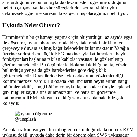
sürdürdüğünü ve bunun uykuda devam eden öğrenme olduğunu
belirtip çalışma ya da ezber süreçlerinden sonra iyi bir uyku
çekmezsek öğrenme süresini boşa geçirmiş olacağımızı belirtiyor.
Uykuda Neler Oluyor?
Tamminen’in bu çalışmayı yapmak için oluşturduğu, az sayıda eşya
ile döşenmiş uyku laboratuvarında bir yatak, renkli bir kilim ve
çerçeveyle duvara asılmış kağıt kelebekler bulunmaktadır. Yatağın
üzerine yerleştirilen küçük EEG makinesiyle katılımcıların beyin
fonksiyonları başlarına takılan kablolar vasıtası ile gözlemlenip
çözümlenmektedir. Bu ölçümler kabloların takıldığı nokta, yüzde
bulunduğu yer ya da göz hareketlerine göre değişiklik
göstermektedir. Biraz ileride ise uyku odalarının gözlemlendiği
kontrol merkezi vardır. Bu odada katılımcıların beyinlerinin hangi
bölümleri aktif , hangi bölümleri uykuda, ne kadar süreyle tepkisel
gibi bilgiler kayıt altına alınmaktadır. Ve hatta bu gözlemde
katılımcının REM uykusuna daldığı zamanı saptamak bile çok
kolaydır.
@unsplash
Ancak söz konusu yeni bir dil öğrenmek olduğunda konumuz REM
uykusu değil, uykuda daha derin bir dönem olan SWS uykusudur.