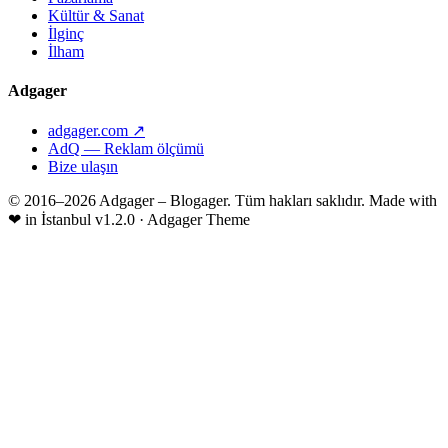
Kültür & Sanat
İlginç
İlham
Adgager
adgager.com ↗
AdQ — Reklam ölçümü
Bize ulaşın
© 2016–2026 Adgager – Blogager. Tüm hakları saklıdır.
Made with
❤
in İstanbul
v1.2.0 · Adgager Theme