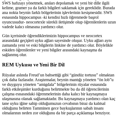
SWS hafızayı yönetmek, anıları depolamak ve yeni bir dille ilgili
kelime, gramer ya da farklı bilgileri saklamak için gereklidir. Burada
ana nokta beynin farklı bölgelerinin işlevlerinin kesişmesidir. SWS
esnasında hippocampus -ki kendisi hızlı öğrenmede başrol
oyuncusudur- neocortexle sürekli iletişimde olup öğrenilenlerin uzun
vadede kalıcı olmasına yardımcı olur.
Gün içerisinde öğrendiklerimizin hippocampus ve neocortex
arasındaki geçişleri uyku ağları sayesinde oluşur. Uyku ağları aynı
zamanda yeni ve eski bilgilerin linkine de yardımcı olur. Böylelikle
eskiden öğrenilenler ve yeni bilgiler arasındaki kaynaşma da
sağlanmış olur.
REM Uykusu ve Yeni Bir Dil
Rüyalar aslında Freud’un bahsettiği gibi “gündüz tortusu” olmaktan
çok daha fazlasıdır. Araştırmalar, beynin mantığı yöneten “ön lob”u
ve duyguyu yöneten “amigdala” bölgelerinin rüyalar esnasında
farklı etkileşimler kurduğunu belirtmekte bu da dil öğrencilerinin
çalışma esnasındaki öğrenmelerinin daha kalıcı bir kaynaşmaya
ulaşmasına olanak sağlamaktadır. Bu kaynaşmaya yardımcı olan kaç
tane uyku iğine sahip olduğumuzun cevabının biraz da kalıtsal
olduğunu belirten Tamminen gece baykuşlarının sabah insanı
olmalarının neden zor olduğunu da bir parça açıklamışa benziyor.