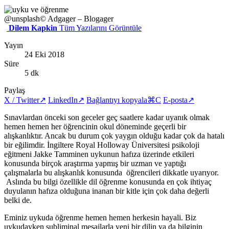
@unsplash
© Adgager – Blogager
Dilem Kapkin
Tüm Yazılarını Görüntüle
Yayın
24 Eki 2018
Süre
5 dk
Paylaş
X / Twitter
↗
LinkedIn
↗
Bağlantıyı kopyala
⌘C
E-posta
↗
Sınavlardan önceki son geceler geç saatlere kadar uyanık olmak
hemen hemen her öğrencinin okul döneminde geçerli bir
alışkanlıktır. Ancak bu durum çok yaygın olduğu kadar çok da hatalı
bir eğilimdir. İngiltere Royal Holloway Üniversitesi psikoloji
eğitmeni Jakke Tamminen uykunun hafıza üzerinde etkileri
konusunda birçok araştırma yapmış bir uzman ve yaptığı
çalışmalarla bu alışkanlık konusunda öğrencileri dikkatle uyarıyor.
Aslında bu bilgi özellikle dil öğrenme konusunda en çok ihtiyaç
duyulanın hafıza olduğuna inanan bir kitle için çok daha değerli
belki de.
Eminiz uykuda öğrenme hemen hemen herkesin hayali. Biz
uykudayken subliminal mesajlarla yeni bir dilin ya da bilginin