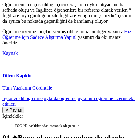
Öğrenmenin en çok olduğu çocuk yaşlarda uyku ihtiyacının hat
safhada oluşu ve İngilizce öğrenenlere bir referans olarak verilen “
İngilizce rüya gördüğünüzde İngilizce’yi öğrenmişsinizdir” çıkarımı
da ayrıca bu noktada geçerliliğini de kanıtlamış oluyor.
Öğrenme üzerine ipuçları vermiş olduğumuz bir diğer yazımız
Hızlı
Öğrenme için Sadece Alıştırma Yapın!
yazımızı da okumanızı
öneririz.
Kaynak
Dilem Kapkin
Tüm Yazılarını Görüntüle
uyku ve dil öğrenme
uykuda öğrenme
uykunun öğrenme üzerindeki
etkileri
↗ Paylaş
İçindekiler
TOC, H2 başlıklarından otomatik oluşturulur.
04 ✦
Bunu okuyanlar şunları da okudu