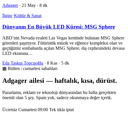
Adgager
·
21 May
·
8 dk
İlginç
·
Kültür & Sanat
Dünyanın En Büyük LED Küresi: MSG Sphere
ABD’nin Nevada eyaleti Las Vegas kentinde bulunan MSG Sphere
görenleri şaşırtıyor. Fütüristtik müzik ve eğlence kompleksi olan ve
geçtiğimiz sonbaharda açılan MSG Sphere, dış cephesindeki devasa
LED ekranına…
Eda Taşkın Topçuoğlu
·
8 Kas
·
5 dk
▦ Bülten / cumartesi sabahları
Adgager ailesi — haftalık, kısa, dürüst.
Pazarlama, reklam ve teknoloji dünyasından bu hafta gerçekten
önemli olan 5 şey. Spam yok, sadece okunmaya değer içerik.
Ücretsiz
Cumartesi 09:00
Tek tıkla iptal