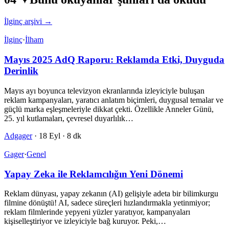
İlginç arşivi →
İlginç
·
İlham
Mayıs 2025 AdQ Raporu: Reklamda Etki, Duyguda
Derinlik
Mayıs ayı boyunca televizyon ekranlarında izleyiciyle buluşan
reklam kampanyaları, yaratıcı anlatım biçimleri, duygusal temalar ve
güçlü marka eşleşmeleriyle dikkat çekti. Özellikle Anneler Günü,
25. yıl kutlamaları, çevresel duyarlılık…
Adgager
·
18 Eyl
·
8 dk
Gager
·
Genel
Yapay Zeka ile Reklamcılığın Yeni Dönemi
Reklam dünyası, yapay zekanın (AI) gelişiyle adeta bir bilimkurgu
filmine dönüştü! AI, sadece süreçleri hızlandırmakla yetinmiyor;
reklam filmlerinde yepyeni yüzler yaratıyor, kampanyaları
kişiselleştiriyor ve izleyiciyle bağ kuruyor. Peki,…