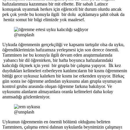
hafızalarımıza kazınması bir mit elbette. Bir sabah Latince
konuşarak uyanmak herkes için eğlenceli bir durum olurdu ancak
pek çok yerde bu konuyla ilgili bir dolu açıklamaya şahit olsak da
henüz somut bir bilgi elimizde yok maalesef.
@unsplash
Uykuda öğrenmenin gerçekçiliği ve kapsamı tartışılır olsa da uyku,
öğrendiklerimizin hafızamıza yerleşmesi için son derece önemli.
Tamminen ise bu konuyla ilgili devam eden araştırmalarında
yabancı bir dil öğrenirken, bir hafta boyunca hafızalarındaki
kalıcılığı ölçmek için yeni bir grupla bir çalışma yapıyor. İlk kez
duydukları kelimeleri ezberleyen katılımcıların bir kısmı öğrenmenin
bittiği gece uykusuz kalırken bir kısmı ise erkenden uyuyor. Birkaç
gün sonra ise öğrenme ardından uykusunu alan grupla uyumayan
kontrol grubu arasında oluşan öğrenme farkına bakılıyor. Ve
uykusunu alanların almayanlara oranla kelimeleri daha kolay
anımsadığı gözlemleniyor.
@unsplash
Uykunun öğrenmenin en önemli bölümü olduğunu belirten
Tamminen, çalışma ertesi dalınan uykularda beynimizin çalışmayı