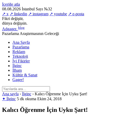
İçeriğe atla
08.08.2026
İstanbul
Sayı №32
↗ x
↗ linkedin
↗ instagram
↗ youtube
↗ e-posta
Fikri değiştir,
dünya değişsin.
blog
Adgager
.
Pazarlama Araştırmasının Geleceği
Ana Sayfa
Pazarlama
Reklam
Teknoloji
İyi Fikirler
İlginç
İlham
Kültür & Sanat
Gager!
Ana sayfa
›
İlginç
›
Kalıcı Öğrenme İçin Uyku Şart!
✦ İlginç
5 dk okuma
Ekim 24, 2018
Kalıcı Öğrenme İçin Uyku Şart!