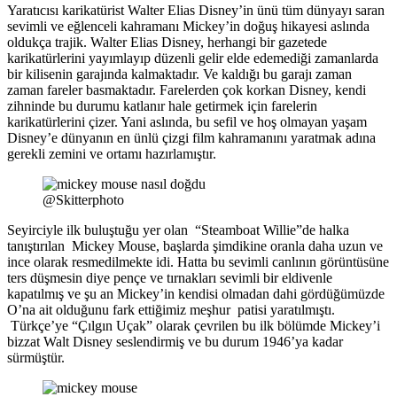
Yaratıcısı karikatürist Walter Elias Disney’in ünü tüm dünyayı saran
sevimli ve eğlenceli kahramanı Mickey’in doğuş hikayesi aslında
oldukça trajik. Walter Elias Disney, herhangi bir gazetede
karikatürlerini yayımlayıp düzenli gelir elde edemediği zamanlarda
bir kilisenin garajında kalmaktadır. Ve kaldığı bu garajı zaman
zaman fareler basmaktadır. Farelerden çok korkan Disney, kendi
zihninde bu durumu katlanır hale getirmek için farelerin
karikatürlerini çizer. Yani aslında, bu sefil ve hoş olmayan yaşam
Disney’e dünyanın en ünlü çizgi film kahramanını yaratmak adına
gerekli zemini ve ortamı hazırlamıştır.
@Skitterphoto
Seyirciyle ilk buluştuğu yer olan “Steamboat Willie”de halka
tanıştırılan Mickey Mouse, başlarda şimdikine oranla daha uzun ve
ince olarak resmedilmekte idi. Hatta bu sevimli canlının görüntüsüne
ters düşmesin diye pençe ve tırnakları sevimli bir eldivenle
kapatılmış ve şu an Mickey’in kendisi olmadan dahi gördüğümüzde
O’na ait olduğunu fark ettiğimiz meşhur patisi yaratılmıştı.
Türkçe’ye “Çılgın Uçak” olarak çevrilen bu ilk bölümde Mickey’i
bizzat Walt Disney seslendirmiş ve bu durum 1946’ya kadar
sürmüştür.