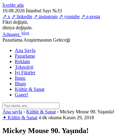
İçeriğe atla
10.08.2026
İstanbul
Sayı №33
↗ x
↗ linkedin
↗ instagram
↗ youtube
↗ e-posta
Fikri değiştir,
dünya değişsin.
blog
Adgager
.
Pazarlama Araştırmasının Geleceği
Ana Sayfa
Pazarlama
Reklam
Teknoloji
İyi Fikirler
İlginç
İlham
Kültür & Sanat
Gager!
Ana sayfa
›
Kültür & Sanat
›
Mickey Mouse 90. Yaşında!
✦ Kültür & Sanat
4 dk okuma
Kasım 29, 2018
Mickey Mouse 90. Yaşında!