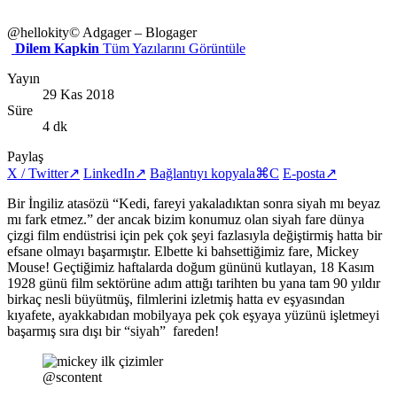
@hellokity
© Adgager – Blogager
Dilem Kapkin
Tüm Yazılarını Görüntüle
Yayın
29 Kas 2018
Süre
4 dk
Paylaş
X / Twitter
↗
LinkedIn
↗
Bağlantıyı kopyala
⌘C
E-posta
↗
Bir İngiliz atasözü “Kedi, fareyi yakaladıktan sonra siyah mı beyaz
mı fark etmez.” der ancak bizim konumuz olan siyah fare dünya
çizgi film endüstrisi için pek çok şeyi fazlasıyla değiştirmiş hatta bir
efsane olmayı başarmıştır. Elbette ki bahsettiğimiz fare, Mickey
Mouse! Geçtiğimiz haftalarda doğum gününü kutlayan, 18 Kasım
1928 günü film sektörüne adım attığı tarihten bu yana tam 90 yıldır
birkaç nesli büyütmüş, filmlerini izletmiş hatta ev eşyasından
kıyafete, ayakkabıdan mobilyaya pek çok eşyaya yüzünü işletmeyi
başarmış sıra dışı bir “siyah” fareden!
@scontent