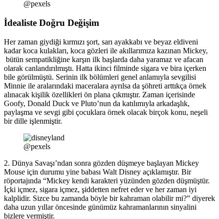
@pexels
İdealiste Doğru Değişim
Her zaman giydiği kırmızı şort, sarı ayakkabı ve beyaz eldiveni
kadar koca kulakları, koca gözleri ile akıllarımıza kazınan Mickey,
bütün sempatikliğine karşın ilk başlarda daha yaramaz ve afacan
olarak canlandırılmıştı. Hatta ikinci filminde sigara ve bira içerken
bile görülmüştü. Serinin ilk bölümleri genel anlamıyla sevgilisi
Minnie ile aralarındaki maceralara ayrılsa da şöhreti arttıkça örnek
alınacak kişilik özellikleri ön plana çıkmıştır. Zaman içerisinde
Goofy, Donald Duck ve Pluto’nun da katılımıyla arkadaşlık,
paylaşma ve sevgi gibi çocuklara örnek olacak birçok konu, neşeli
bir dille işlenmiştir.
@pexels
2. Dünya Savaşı’ndan sonra gözden düşmeye başlayan Mickey
Mouse için durumu yine babası Walt Disney açıklamıştır. Bir
röportajında “Mickey kendi karakteri yüzünden gözden düşmüştür.
İçki içmez, sigara içmez, şiddetten nefret eder ve her zaman iyi
kalplidir. Sizce bu zamanda böyle bir kahraman olabilir mi?” diyerek
daha uzun yıllar öncesinde günümüz kahramanlarının sinyalini
bizlere vermiştir.