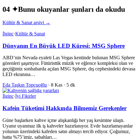
04 ✦
Bunu okuyanlar şunları da okudu
Kültür & Sanat arşivi →
İlginç
·
Kültür & Sanat
Dünyanın En Büyük LED Küresi: MSG Sphere
ABD’nin Nevada eyaleti Las Vegas kentinde bulunan MSG Sphere
görenleri şaşırtıyor. Fütüristtik müzik ve eğlence kompleksi olan ve
geçtiğimiz sonbaharda açılan MSG Sphere, dış cephesindeki devasa
LED ekranına…
Eda Taşkın Topçuoğlu
·
8 Kas
·
5 dk
İlginç
·
İyi Fikirler
Kafein Tüketimi Hakkında Bilmemiz Gerekenler
Güne başlarken kahve içme alışkanlığı her yaş kesimine ulaştı.
Uyanır uyanmaz ilk iş kahveler hazırlanıyor. Evde hazırlamayanlar
yolunun üzerindeki kafeden satın almayı tercih ediyor. Çoğumuz,
hatta %75’imiz, sabahları…