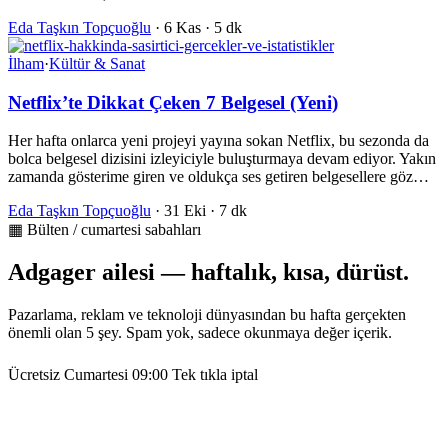
Eda Taşkın Topçuoğlu
·
6 Kas
·
5 dk
İlham
·
Kültür & Sanat
Netflix’te Dikkat Çeken 7 Belgesel (Yeni)
Her hafta onlarca yeni projeyi yayına sokan Netflix, bu sezonda da
bolca belgesel dizisini izleyiciyle buluşturmaya devam ediyor. Yakın
zamanda gösterime giren ve oldukça ses getiren belgesellere göz…
Eda Taşkın Topçuoğlu
·
31 Eki
·
7 dk
▦ Bülten / cumartesi sabahları
Adgager ailesi — haftalık, kısa, dürüst.
Pazarlama, reklam ve teknoloji dünyasından bu hafta gerçekten
önemli olan 5 şey. Spam yok, sadece okunmaya değer içerik.
Ücretsiz
Cumartesi 09:00
Tek tıkla iptal