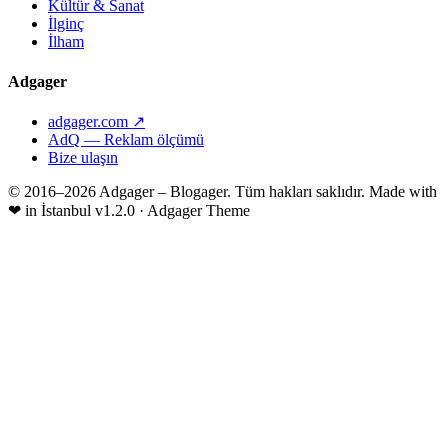
Kültür & Sanat
İlginç
İlham
Adgager
adgager.com ↗
AdQ — Reklam ölçümü
Bize ulaşın
© 2016–2026 Adgager – Blogager. Tüm hakları saklıdır.
Made with
❤
in İstanbul
v1.2.0 · Adgager Theme