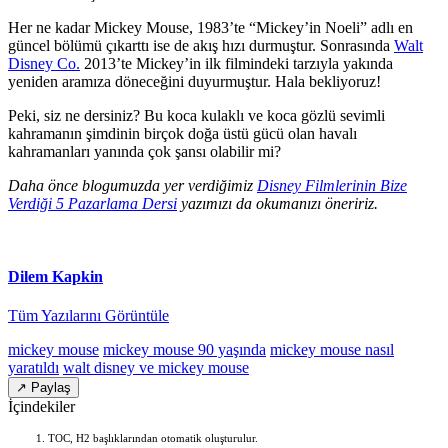
Her ne kadar Mickey Mouse, 1983’te “Mickey’in Noeli” adlı en
güncel bölümü çıkarttı ise de akış hızı durmuştur. Sonrasında
Walt
Disney Co.
2013’te Mickey’in ilk filmindeki tarzıyla yakında
yeniden aramıza döneceğini duyurmuştur. Hala bekliyoruz!
Peki, siz ne dersiniz? Bu koca kulaklı ve koca gözlü sevimli
kahramanın şimdinin birçok doğa üstü gücü olan havalı
kahramanları yanında çok şansı olabilir mi?
Daha önce blogumuzda yer verdiğimiz
Disney Filmlerinin Bize
Verdiği 5 Pazarlama Dersi
yazımızı da okumanızı öneririz.
Dilem Kapkin
Tüm Yazılarını Görüntüle
mickey mouse
mickey mouse 90 yaşında
mickey mouse nasıl
yaratıldı
walt disney ve mickey mouse
↗ Paylaş
İçindekiler
TOC, H2 başlıklarından otomatik oluşturulur.