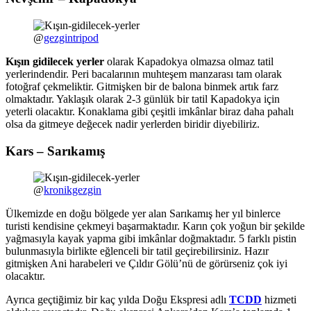
@
gezgintripod
Kışın gidilecek yerler
olarak Kapadokya olmazsa olmaz tatil
yerlerindendir. Peri bacalarının muhteşem manzarası tam olarak
fotoğraf çekmeliktir. Gitmişken bir de balona binmek artık farz
olmaktadır. Yaklaşık olarak 2-3 günlük bir tatil Kapadokya için
yeterli olacaktır. Konaklama gibi çeşitli imkânlar biraz daha pahalı
olsa da gitmeye değecek nadir yerlerden biridir diyebiliriz.
Kars – Sarıkamış
@
kronikgezgin
Ülkemizde en doğu bölgede yer alan Sarıkamış her yıl binlerce
turisti kendisine çekmeyi başarmaktadır. Karın çok yoğun bir şekilde
yağmasıyla kayak yapma gibi imkânlar doğmaktadır. 5 farklı pistin
bulunmasıyla birlikte eğlenceli bir tatil geçirebilirsiniz. Hazır
gitmişken Ani harabeleri ve Çıldır Gölü’nü de görürseniz çok iyi
olacaktır.
Ayrıca geçtiğimiz bir kaç yılda Doğu Ekspresi adlı
TCDD
hizmeti