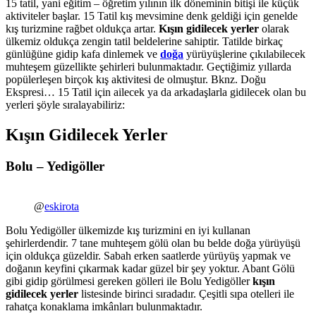
15 tatil, yani eğitim – öğretim yılının ilk döneminin bitişi ile küçük
aktiviteler başlar. 15 Tatil kış mevsimine denk geldiği için genelde
kış turizmine rağbet oldukça artar.
Kışın gidilecek yerler
olarak
ülkemiz oldukça zengin tatil beldelerine sahiptir. Tatilde birkaç
günlüğüne gidip kafa dinlemek ve
doğa
yürüyüşlerine çıkılabilecek
muhteşem güzellikte şehirleri bulunmaktadır. Geçtiğimiz yıllarda
popülerleşen birçok kış aktivitesi de olmuştur. Bknz. Doğu
Ekspresi… 15 Tatil için ailecek ya da arkadaşlarla gidilecek olan bu
yerleri şöyle sıralayabiliriz:
Kışın Gidilecek Yerler
Bolu – Yedigöller
@
eskirota
Bolu Yedigöller ülkemizde kış turizmini en iyi kullanan
şehirlerdendir. 7 tane muhteşem gölü olan bu belde doğa yürüyüşü
için oldukça güzeldir. Sabah erken saatlerde yürüyüş yapmak ve
doğanın keyfini çıkarmak kadar güzel bir şey yoktur. Abant Gölü
gibi gidip görülmesi gereken gölleri ile Bolu Yedigöller
kışın
gidilecek yerler
listesinde birinci sıradadır. Çeşitli sıpa otelleri ile
rahatça konaklama imkânları bulunmaktadır.