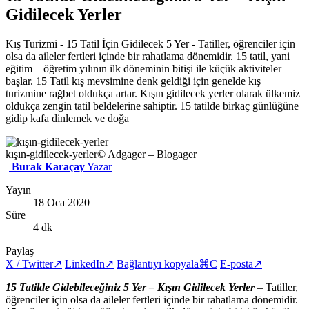
Gidilecek Yerler
Kış Turizmi - 15 Tatil İçin Gidilecek 5 Yer - Tatiller, öğrenciler için
olsa da aileler fertleri içinde bir rahatlama dönemidir. 15 tatil, yani
eğitim – öğretim yılının ilk döneminin bitişi ile küçük aktiviteler
başlar. 15 Tatil kış mevsimine denk geldiği için genelde kış
turizmine rağbet oldukça artar. Kışın gidilecek yerler olarak ülkemiz
oldukça zengin tatil beldelerine sahiptir. 15 tatilde birkaç günlüğüne
gidip kafa dinlemek ve doğa
kışın-gidilecek-yerler
© Adgager – Blogager
Burak Karaçay
Yazar
Yayın
18 Oca 2020
Süre
4 dk
Paylaş
X / Twitter
↗
LinkedIn
↗
Bağlantıyı kopyala
⌘C
E-posta
↗
15 Tatilde Gidebileceğiniz 5 Yer – Kışın Gidilecek Yerler
– Tatiller,
öğrenciler için olsa da aileler fertleri içinde bir rahatlama dönemidir.