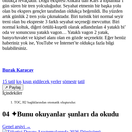
oldukça revaçtadır. Doğu ekspresi Ankara’dan Kars’a toplamda 1
gün süren bir tren yolculuğudur. Seyahat etmenin bir başka yolu
olan bu ekspres gençler tarafından oldukça beğenildi. Bu yüzden
artık günlük 2 tren yola çıkmaktadır. Biri turistik biri normal seyir
treni olan bu ekspreste 3 farklı seyahat seçeneği mevcuttur. Biri
normal koltuk, diğeri örtülü-kuşetli olarak adlandırılan 4 yataklı bi’
oda ve sonuncusu yataklı vagon… Yataklı vagon 2 yatak,
banyo/tuvalet ve kişisel alanı olan en gözde seçenektir. Eğer henüz
haberiniz yok ise, YouTube ve İnternet’te oldukça fazla bilgi
bulabilirsiniz.
Burak Karaçay
15 tatil
kış
kışın gidilecek yerler
sömestr
tatil
↗ Paylaş
İçindekiler
TOC, H2 başlıklarından otomatik oluşturulur.
04 ✦
Bunu okuyanlar şunları da okudu
Genel arşivi →