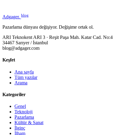
blog
Adgager
.
Pazarlama dünyası değişiyor. Değişime ortak ol.
ARI Teknokent ARI 3 · Reşit Paşa Mah. Katar Cad. No:4
34467 Sarıyer / İstanbul
blog@adgager.com
Keşfet
Ana sayfa
Tüm yazılar
Arama
Kategoriler
Genel
Teknoloji
Pazarlama
Kültür & Sanat
İlginç
İlham