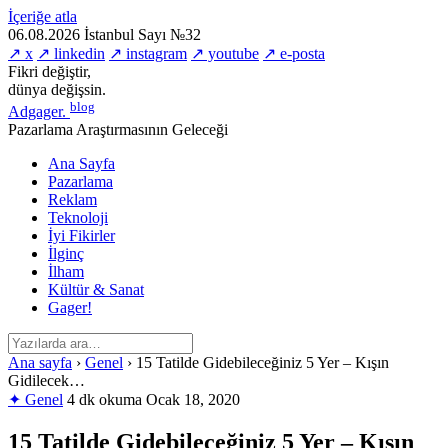
İçeriğe atla
06.08.2026
İstanbul
Sayı №32
↗ x
↗ linkedin
↗ instagram
↗ youtube
↗ e-posta
Fikri değiştir,
dünya değişsin.
blog
Adgager
.
Pazarlama Araştırmasının Geleceği
Ana Sayfa
Pazarlama
Reklam
Teknoloji
İyi Fikirler
İlginç
İlham
Kültür & Sanat
Gager!
Ana sayfa
›
Genel
›
15 Tatilde Gidebileceğiniz 5 Yer – Kışın
Gidilecek…
✦ Genel
4 dk okuma
Ocak 18, 2020
15 Tatilde Gidebileceğiniz 5 Yer – Kışın