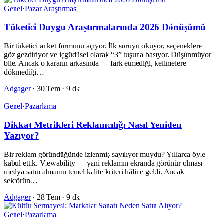
Genel
·
Pazar Araştırması
Tüketici Duygu Araştırmalarında 2026 Dönüşümü
Bir tüketici anket formunu açıyor. İlk soruyu okuyor, seçeneklere
göz gezdiriyor ve içgüdüsel olarak “3” tuşuna basıyor. Düşünmüyor
bile. Ancak o kararın arkasında — fark etmediği, kelimelere
dökmediği…
Adgager
·
30 Tem
·
9 dk
Genel
·
Pazarlama
Dikkat Metrikleri Reklamcılığı Nasıl Yeniden
Yazıyor?
Bir reklam göründüğünde izlenmiş sayılıyor muydu? Yıllarca öyle
kabul ettik. Viewability — yani reklamın ekranda görünür olması —
medya satın almanın temel kalite kriteri hâline geldi. Ancak
sektörün…
Adgager
·
28 Tem
·
9 dk
Genel
·
Pazarlama