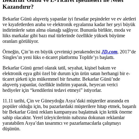
Kazandırır?
Bekarlar Günü alışveriş yapanlar iyi fırsatlar peşindeler ve ev aletleri
ve kıyafetlerden araba ve elektronik eşyalarına kadar her şeyi büyük
indirimlerle satın alma olanağı sağlıyor. Bununla birlikte, moda ve
lüks markalar gibi bazı mal türlerinde özellikle yüksek büyüme
oranları görülüyor.
Örneğin, Çin’in en büyük çevrimiçi perakendecisi
JD.com
, 2017’de
Singles’ın yeni lüks e-ticaret platformu Toplife’yı başlattı.
Bekarlar Günü genel olarak tatil, seyahat, kişisel bakım ve
elektronik eşya gibi özel bir durum için ürün satan herhangi bir e-
ticaret şirketi için mükemmel bir fırsattır. Bekarlar Günü’nde
alışveriş yapanlar, özellikle indirim yaparak, heyecan verici
hediyeler için “kendilerini tedavi etmeyi” istiyorlar.
11.11 tarihi, Çin ve Güneydoğu Asya’daki müşteriler arasında en
popüler olduğu için, bu pazarlardaki müşterilere hitap etmek, başarılı
bir Bekarlar Günü reklam kampanyası başlatmak için kritik öneme
sahip olacaktır. Yerel izleyicilerinin nabzına dokunan reklamlar
yaratabilen Asya’dan tasarımcı ve pazarlamacılarla çalışmayı
düşünün.