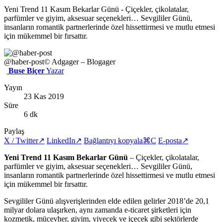
Yeni Trend 11 Kasım Bekarlar Günü - Çiçekler, çikolatalar,
parfümler ve giyim, aksesuar seçenekleri… Sevgililer Günü,
insanların romantik partnerlerinde özel hissettirmesi ve mutlu etmesi
için mükemmel bir fırsattır.
@haber-post
© Adgager – Blogager
Buse Biçer
Yazar
Yayın
23 Kas 2019
Süre
6 dk
Paylaş
X / Twitter
↗
LinkedIn
↗
Bağlantıyı kopyala
⌘C
E-posta
↗
Yeni Trend 11 Kasım Bekarlar Günü
– Çiçekler, çikolatalar,
parfümler ve giyim, aksesuar seçenekleri… Sevgililer Günü,
insanların romantik partnerlerinde özel hissettirmesi ve mutlu etmesi
için mükemmel bir fırsattır.
Sevgililer Günü alışverişlerinden elde edilen gelirler 2018’de 20,1
milyar dolara ulaşırken, aynı zamanda e-ticaret şirketleri için
kozmetik, mücevher, giyim, yiyecek ve içecek gibi sektörlerde