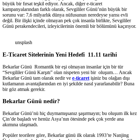
büyük bir fırsat teşkil ediyor. Ancak, diğer e-ticaret
kampanyalarından farklı olarak, Sevgililer Günü’nün büyük bir
sorunu var: 7,6 milyarlık dünya nüfusunun neredeyse yarısı evli
değil. Bir ilişki içinde olmayan pek çok insanla birlikte, Sevgililer
Günü perakendecileri, izleyicilerinin önemli bir bölümünü kaçırıyor.
unsplash
E-Ticaret Sitelerinin Yeni Hedefi 11.11 tarihi
Bekarlar Günü Romantik bir eşi olmayan insanlar için bir tür
“Sevgililer Günü Karşıtı” olan nispeten yeni bir oluşum… Ancak
Bekarlar Günü tam olarak nedir ve
e-ticaret
işiniz bu olağan dışı
kutlamanın avantajlarından en iyi şekilde nasıl yararlanabilir? Buna
bir göz atmak gerekir.
Bekarlar Günü nedir?
Bekarlar Günü’nü hiç duymamışsanız şaşırmayın; bu oluşum ilk kez
Çin’de başladı ve henüz Asya’nın ötesinde pek çok yerde ana
akımına ulaşmadı.
Popüler teorilere göre, Bekarlar günü ilk olarak 1993’te Nanjing