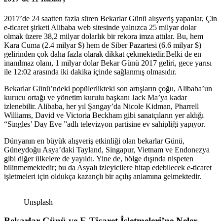
2017’de 24 saatten fazla süren Bekarlar Günü alışveriş yapanlar, Çin
e-ticaret şirketi Alibaba web sitesinde yalnızca 25 milyar dolar
olmak üzere 38,2 milyar dolarlık bir rekora imza attılar. Bu, hem
Kara Cuma (2.4 milyar $) hem de Siber Pazartesi (6.6 milyar $)
gelirinden çok daha fazla olarak dikkat çekmektedir.Belki de en
inanılmaz olanı, 1 milyar dolar Bekar Günü 2017 geliri, gece yarısı
ile 12:02 arasında iki dakika içinde sağlanmış olmasıdır.
Bekarlar Günü’ndeki popülerlikteki son artışların çoğu, Alibaba’un
kurucu ortağı ve yönetim kurulu başkanı Jack Ma’ya kadar
izlenebilir. Alibaba, her yıl Şangay’da Nicole Kidman, Pharrell
Williams, David ve Victoria Beckham gibi sanatçıların yer aldığı
“Singles’ Day Eve ”adlı televizyon partisine ev sahipliği yapıyor.
Dünyanın en büyük alışveriş etkinliği olan bekarlar Günü,
Güneydoğu Asya’daki Tayland, Singapur, Vietnam ve Endonezya
gibi diğer ülkelere de yayıldı. Yine de, bölge dışında nispeten
bilinmemektedir; bu da Asyalı izleyicilere hitap edebilecek e-ticaret
işletmeleri için oldukça kazançlı bir açılış anlamına gelmektedir.
Unsplash
Bekarlar Günü ve E-Ticaret İşletmeleri’ne Neler