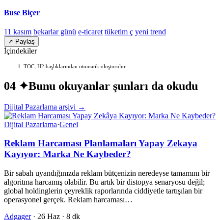
Buse Biçer
11 kasım
bekarlar günü
e-ticaret
tüketim ç
yeni trend
↗ Paylaş
İçindekiler
TOC, H2 başlıklarından otomatik oluşturulur.
04 ✦
Bunu okuyanlar şunları da okudu
Dijital Pazarlama arşivi →
Dijital Pazarlama
·
Genel
Reklam Harcaması Planlamaları Yapay Zekaya
Kayıyor: Marka Ne Kaybeder?
Bir sabah uyandığınızda reklam bütçenizin neredeyse tamamını bir
algoritma harcamış olabilir. Bu artık bir distopya senaryosu değil;
global holdinglerin çeyreklik raporlarında ciddiyetle tartışılan bir
operasyonel gerçek. Reklam harcaması…
Adgager
·
26 Haz
·
8 dk