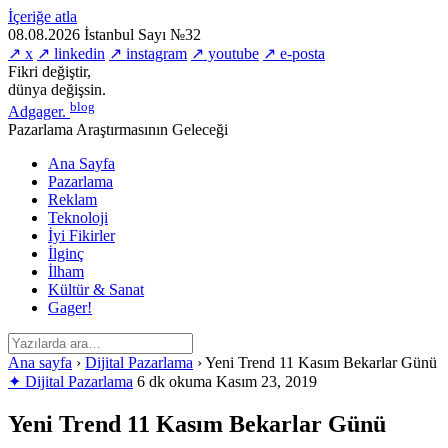
İçeriğe atla
08.08.2026
İstanbul
Sayı №32
↗ x
↗ linkedin
↗ instagram
↗ youtube
↗ e-posta
Fikri değiştir,
dünya değişsin.
blog
Adgager
.
Pazarlama Araştırmasının Geleceği
Ana Sayfa
Pazarlama
Reklam
Teknoloji
İyi Fikirler
İlginç
İlham
Kültür & Sanat
Gager!
Ana sayfa
›
Dijital Pazarlama
›
Yeni Trend 11 Kasım Bekarlar Günü
✦ Dijital Pazarlama
6 dk okuma
Kasım 23, 2019
Yeni Trend 11 Kasım Bekarlar Günü