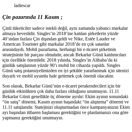
ladiescar
Çin pazarında 11 Kasım ;
Çinli tüketiciler sadece istekli değil, aynı zamanda yabancı markalar
almaya heveslidir. Singles’in 2018’ine katılan şirketlerin yüzde
40’ından fazlası Çin dışından geldi ve Nike, Estée Lauder ve
American Tourister gibi markalar 2018’de en çok satanlar
arasındaydı. Mobil pazarlama, herhangi bir e-ticaret şirketinin
stratejisinin bir parçası olmalıdır, ancak Bekarlar Günü katılımcıları
için özellikle önemlidir. 2018 yılında, Singles’in Alibaba’da ki
günlük satışlarının yüzde 90’ı mobil bir cihazda yapıldı. Singles
Günü satış potansiyelimizden en iyi şekilde yararlanmak için sitenizi
duyarlı ve mobil uyumlu hale getirmek çok önemli olacaktır.
Son olarak, Bekarlar Günü’nün e-ticaret perakendecileri için bir
günlük etkinlikten çok daha fazlası olduğunu unutmayın. 11.11
Bekarlar Günü genellikle üç döneme ayrılır: Ekim ayının sonundaki
“ön satış” dönemi, Kasım ayının başındaki “ön alıştırma” dönemi ve
11.11 satışlarıdır. Statejinizi oluşturmadan önce kampanyanızın Ekim
ayı başından itibaren başlaması gerektiğini ve planlamanızı ona göre
yapmanız gerektiğini unutmayın.