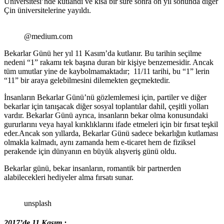
Üniversitesi’nde kutlandı ve kısa bir süre sonra on yıl sonunda diğer
Çin üniversitelerine yayıldı.
@medium.com
Bekarlar Günü her yıl 11 Kasım’da kutlanır. Bu tarihin seçilme
nedeni “1” rakamı tek başına duran bir kişiye benzemesidir. Ancak
tüm umutlar yine de kaybolmamaktadır; 11/11 tarihi, bu “1” lerin
“11” bir araya gelebilmesini dilemekten geçmektedir.
İnsanların Bekarlar Günü’nü gözlemlemesi için, partiler ve diğer
bekarlar için tanışacak diğer sosyal toplantılar dahil, çeşitli yolları
vardır. Bekarlar Günü ayrıca, insanların bekar olma konusundaki
gururlarını veya hayal kırıklıklarını ifade etmeleri için bir fırsat teşkil
eder.Ancak son yıllarda, Bekarlar Günü sadece bekarlığın kutlaması
olmakla kalmadı, aynı zamanda hem e-ticaret hem de fiziksel
perakende için dünyanın en büyük alışveriş günü oldu.
Bekarlar günü, bekar insanların, romantik bir partnerden
alabilecekleri hediyeler alma fırsatı sunar.
unsplash
2017’de 11 Kasım ;