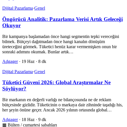
Dijital Pazarlama
·
Genel
Öngörücü Analitik: Pazarlama Verisi Artık Geleceği
Okuyor
Bir kampanya başlamadan önce hangi segmentin tepki vereceğini
bilmek. Bütçeyi dağıtmadan önce hangi kanalın dönüşüm
üreteceğini görmek. Tüketici henüz karar vermemişken onun bir
sonraki adımını okumak. Bunlar artık…
Adgager
·
19 Haz
·
8 dk
Dijital Pazarlama
·
Genel
Tüketici Güveni 2026: Global Araştırmalar Ne
Söylüyor?
Bir markanın en değerli varlığı ne bilançosunda ne de reklam
bütçesinde gizlidir. Tüketicinin o markaya dair zihninde taşıdığı his,
her şeyin önüne geçer. Ancak 2026 yılının ortasında global…
Adgager
·
18 Haz
·
9 dk
▦ Bülten / cumartesi sabahları