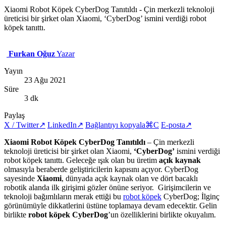
Xiaomi Robot Köpek CyberDog Tanıtıldı - Çin merkezli teknoloji
üreticisi bir şirket olan Xiaomi, ‘CyberDog’ ismini verdiği robot
köpek tanıttı.
Furkan Oğuz
Yazar
Yayın
23 Ağu 2021
Süre
3 dk
Paylaş
X / Twitter
↗
LinkedIn
↗
Bağlantıyı kopyala
⌘C
E-posta
↗
Xiaomi Robot Köpek CyberDog Tanıtıldı
– Çin merkezli
teknoloji üreticisi bir şirket olan Xiaomi,
‘CyberDog’
ismini verdiği
robot köpek tanıttı. Geleceğe ışık olan bu üretim
açık kaynak
olmasıyla beraberde geliştiricilerin kapısını açıyor. CyberDog
sayesinde
Xiaomi
, dünyada açık kaynak olan ve dört bacaklı
robotik alanda ilk girişimi gözler önüne seriyor. Girişimcilerin ve
teknoloji bağımlıların merak ettiği bu
robot köpek
CyberDog; İlginç
görünümüyle dikkatlerini üstüne toplamaya devam edecektir. Gelin
birlikte
robot köpek CyberDog
’un özelliklerini birlikte okuyalım.