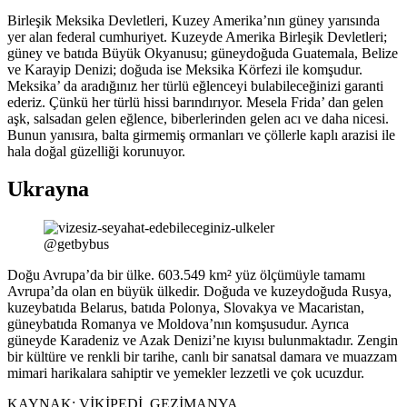
Birleşik Meksika Devletleri, Kuzey Amerika’nın güney yarısında
yer alan federal cumhuriyet. Kuzeyde Amerika Birleşik Devletleri;
güney ve batıda Büyük Okyanusu; güneydoğuda Guatemala, Belize
ve Karayip Denizi; doğuda ise Meksika Körfezi ile komşudur.
Meksika’ da aradığınız her türlü eğlenceyi bulabileceğinizi garanti
ederiz. Çünkü her türlü hissi barındırıyor. Mesela Frida’ dan gelen
aşk, salsadan gelen eğlence, biberlerinden gelen acı ve daha nicesi.
Bunun yanısıra, balta girmemiş ormanları ve çöllerle kaplı arazisi ile
hala doğal güzelliği korunuyor.
Ukrayna
@getbybus
Doğu Avrupa’da bir ülke. 603.549 km² yüz ölçümüyle tamamı
Avrupa’da olan en büyük ülkedir. Doğuda ve kuzeydoğuda Rusya,
kuzeybatıda Belarus, batıda Polonya, Slovakya ve Macaristan,
güneybatıda Romanya ve Moldova’nın komşusudur. Ayrıca
güneyde Karadeniz ve Azak Denizi’ne kıyısı bulunmaktadır. Zengin
bir kültüre ve renkli bir tarihe, canlı bir sanatsal damara ve muazzam
mimari harikalara sahiptir ve yemekler lezzetli ve çok ucuzdur.
KAYNAK: VİKİPEDİ, GEZİMANYA