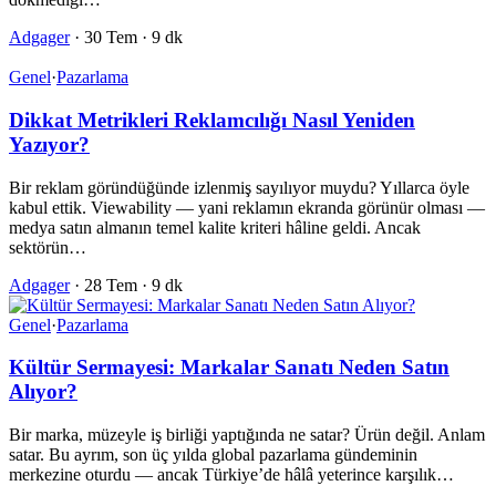
Adgager
·
30 Tem
·
9 dk
Genel
·
Pazarlama
Dikkat Metrikleri Reklamcılığı Nasıl Yeniden
Yazıyor?
Bir reklam göründüğünde izlenmiş sayılıyor muydu? Yıllarca öyle
kabul ettik. Viewability — yani reklamın ekranda görünür olması —
medya satın almanın temel kalite kriteri hâline geldi. Ancak
sektörün…
Adgager
·
28 Tem
·
9 dk
Genel
·
Pazarlama
Kültür Sermayesi: Markalar Sanatı Neden Satın
Alıyor?
Bir marka, müzeyle iş birliği yaptığında ne satar? Ürün değil. Anlam
satar. Bu ayrım, son üç yılda global pazarlama gündeminin
merkezine oturdu — ancak Türkiye’de hâlâ yeterince karşılık…