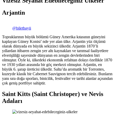
Vizesiz Seyahat Edebileceğiniz Ülkeler
Arjantin
@biletbayii
Topraklarının büyük bölümü Güney Amerika kıtasının güneyini
kaplayan Güney Konisi’ nde yer alan ülke. Arjantin yüz ölçümü
olarak dünyada en büyük sekizinci ülkedir. Arjantin 1870’li
yıllardan itibaren zengin yer altı kaynakları ve tarımsal faaliyetlere
elverişliliği sayesinde dünyanın en zengin devletlerinden biri
olmuştur. Öyle ki, ülkedeki ekonomik refahtan dolayı özellikle 1870
ve 1930 yılları arasında bir göç merkezi olmuştur. Arjantin, en
büyük 6. şarap üreticisi ülkedir. Salta’da aromatik bir Torrontes,
kuzeyde klasik bir Cabernet Sauvignon tercih edebilirsiniz. Bunların
yanı sıra doğa sporları, binicilik, festivaller ve tarihi alanlar açısından
çok geniş portföye sahiptir.
Saint Kitts (Saint Christoper) ve Nevis
Adaları