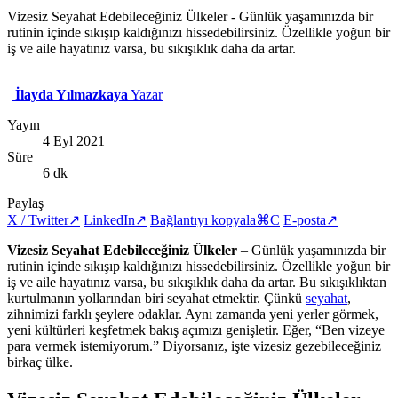
Vizesiz Seyahat Edebileceğiniz Ülkeler - Günlük yaşamınızda bir
rutinin içinde sıkışıp kaldığınızı hissedebilirsiniz. Özellikle yoğun bir
iş ve aile hayatınız varsa, bu sıkışıklık daha da artar.
İlayda Yılmazkaya
Yazar
Yayın
4 Eyl 2021
Süre
6 dk
Paylaş
X / Twitter
↗
LinkedIn
↗
Bağlantıyı kopyala
⌘C
E-posta
↗
Vizesiz Seyahat Edebileceğiniz Ülkeler
– Günlük yaşamınızda bir
rutinin içinde sıkışıp kaldığınızı hissedebilirsiniz. Özellikle yoğun bir
iş ve aile hayatınız varsa, bu sıkışıklık daha da artar. Bu sıkışıklıktan
kurtulmanın yollarından biri seyahat etmektir. Çünkü
seyahat
,
zihnimizi farklı şeylere odaklar. Aynı zamanda yeni yerler görmek,
yeni kültürleri keşfetmek bakış açımızı genişletir. Eğer, “Ben vizeye
para vermek istemiyorum.” Diyorsanız, işte vizesiz gezebileceğiniz
birkaç ülke.