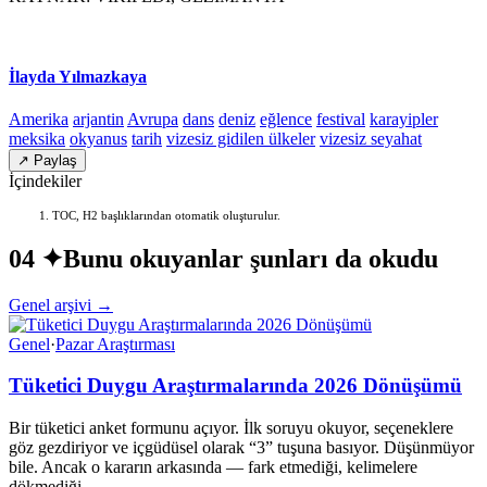
İlayda Yılmazkaya
Amerika
arjantin
Avrupa
dans
deniz
eğlence
festival
karayipler
meksika
okyanus
tarih
vizesiz gidilen ülkeler
vizesiz seyahat
↗ Paylaş
İçindekiler
TOC, H2 başlıklarından otomatik oluşturulur.
04 ✦
Bunu okuyanlar şunları da okudu
Genel arşivi →
Genel
·
Pazar Araştırması
Tüketici Duygu Araştırmalarında 2026 Dönüşümü
Bir tüketici anket formunu açıyor. İlk soruyu okuyor, seçeneklere
göz gezdiriyor ve içgüdüsel olarak “3” tuşuna basıyor. Düşünmüyor
bile. Ancak o kararın arkasında — fark etmediği, kelimelere
dökmediği…