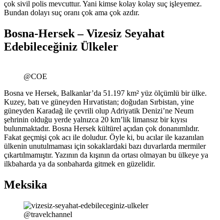
çok sivil polis mevcuttur. Yani kimse kolay kolay suç işleyemez.
Bundan dolayı suç oranı çok ama çok azdır.
Bosna-Hersek – Vizesiz Seyahat
Edebileceğiniz Ülkeler
@COE
Bosna ve Hersek, Balkanlar’da 51.197 km² yüz ölçümlü bir ülke.
Kuzey, batı ve güneyden Hırvatistan; doğudan Sırbistan, yine
güneyden Karadağ ile çevrili olup Adriyatik Denizi’ne Neum
şehrinin olduğu yerde yalnızca 20 km’lik limansız bir kıyısı
bulunmaktadır. Bosna Hersek kültürel açıdan çok donanımlıdır.
Fakat geçmişi çok acı ile doludur. Öyle ki, bu acılar ile kazanılan
ülkenin unutulmaması için sokaklardaki bazı duvarlarda mermiler
çıkartılmamıştır. Yazının da kışının da ortası olmayan bu ülkeye ya
ilkbaharda ya da sonbaharda gitmek en güzelidir.
Meksika
@travelchannel