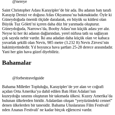
@nereye
Saint Christopher Adası Karayipler’de bir ada. Bu adanın batı tarafı
Karayip Denizi ve doğusu Atlas Okyanusu’na bakmaktadır. Öyle ki
Güneydoğuda önemli ölçüde daralarak, en büyük su kütlesi olan
Büyük Tuz Göleti’ni içeren daha düz bir yarımada oluşturur.
Güneydoğuda, Narrows’da, Booby Adası’nın küçük adası yer alır.
Neyse ki her iki adanın dağlarından, yerel nüfusa tatlı su sağlayan
çok sayıda nehir vardır. İki ana adadan daha küçük olan ve kabaca
yuvarlak şekilli olan Nevis, 985 metre (3.232 ft) Nevis Zirvesi’nin
hakimiyetindedir. Yıl boyunca hava şartları 25-28 derece arasındadır.
Yani her gün hava güzel diyebiliriz.
Bahamalar
@forbestravelguide
Bahama Milletler Topluluğu, Karayipler’de yer alan ve coğrafi
açıdan Orta Amerika’ya dahil edilen Batı Hint Adaları’nın
kuzeydoğu sınırını oluşturan bir takımada ülkesi. Kuzey Amerika’da
bulunan ülkelerden biridir. Adalardan oluşan “yeryüzündeki cennet”
denen ülkelerden bir tanesidir. Bahama Uluslararası Film Festivali’
nden Ananas Festivali’ ne kadar birçok eğlencesi vardır.