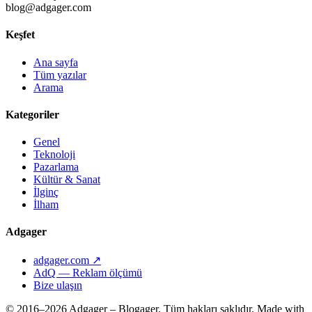
blog@adgager.com
Keşfet
Ana sayfa
Tüm yazılar
Arama
Kategoriler
Genel
Teknoloji
Pazarlama
Kültür & Sanat
İlginç
İlham
Adgager
adgager.com ↗
AdQ — Reklam ölçümü
Bize ulaşın
© 2016–2026 Adgager – Blogager. Tüm hakları saklıdır.
Made with