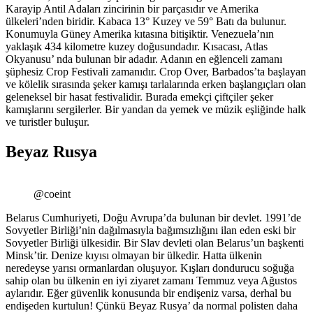
Karayip Antil Adaları zincirinin bir parçasıdır ve Amerika
ülkeleri’nden biridir. Kabaca 13° Kuzey ve 59° Batı da bulunur.
Konumuyla Güney Amerika kıtasına bitişiktir. Venezuela’nın
yaklaşık 434 kilometre kuzey doğusundadır. Kısacası, Atlas
Okyanusu’ nda bulunan bir adadır. Adanın en eğlenceli zamanı
şüphesiz Crop Festivali zamanıdır. Crop Over, Barbados’ta başlayan
ve kölelik sırasında şeker kamışı tarlalarında erken başlangıçları olan
geleneksel bir hasat festivalidir. Burada emekçi çiftçiler şeker
kamışlarını sergilerler. Bir yandan da yemek ve müzik eşliğinde halk
ve turistler buluşur.
Beyaz Rusya
@coeint
Belarus Cumhuriyeti, Doğu Avrupa’da bulunan bir devlet. 1991’de
Sovyetler Birliği’nin dağılmasıyla bağımsızlığını ilan eden eski bir
Sovyetler Birliği ülkesidir. Bir Slav devleti olan Belarus’un başkenti
Minsk’tir. Denize kıyısı olmayan bir ülkedir. Hatta ülkenin
neredeyse yarısı ormanlardan oluşuyor. Kışları dondurucu soğuğa
sahip olan bu ülkenin en iyi ziyaret zamanı Temmuz veya Ağustos
aylarıdır. Eğer güvenlik konusunda bir endişeniz varsa, derhal bu
endişeden kurtulun! Çünkü Beyaz Rusya’ da normal polisten daha