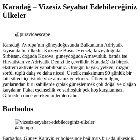
Karadağ – Vizesiz Seyahat Edebileceğiniz
Ülkeler
@puravidaescape
Karadağ, Avrupa’nın güneydoğusunda Balkanların Adriyatik
kıyısında bir ülkedir. Kuzeyde Bosna-Hersek, kuzeydoğuda
Sırbistan, doğuda Kosova, güneydoğuda Arnavutluk, batıda ise
Hırvatistan ve Adriyatik Denizi ile çevrilidir. Karadağ’ da birçok
ekstrem aktiviteler yapabilirsiniz. Örneğin kayak, yelken, rüzgar
sörfü, tüplü dalış ve daha nicesi. Üstelik maksimum 90 günlük bir
tatil süreci içerisinde vize almanız gerekmez. Ülkenin ilginç
yanlarından biri: sahillerde çıplak güneşlenmek çok doğal ve olağan
karşılanır. Fakat eşcinsellik ve sarhoşluk pek hoş karşılanmaz.
Gitmeden önce gereken önlemleri alın.
Barbados
@tiempo
Barbados, Güney Karayipler bölgesinde bağımsız bir ada ülkesidir.