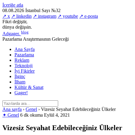
İçeriğe atla
08.08.2026
İstanbul
Sayı №32
↗ x
↗ linkedin
↗ instagram
↗ youtube
↗ e-posta
Fikri değiştir,
dünya değişsin.
blog
Adgager
.
Pazarlama Araştırmasının Geleceği
Ana Sayfa
Pazarlama
Reklam
Teknoloji
İyi Fikirler
İlginç
İlham
Kültür & Sanat
Gager!
Ana sayfa
›
Genel
›
Vizesiz Seyahat Edebileceğiniz Ülkeler
✦ Genel
6 dk okuma
Eylül 4, 2021
Vizesiz Seyahat Edebileceğiniz Ülkeler