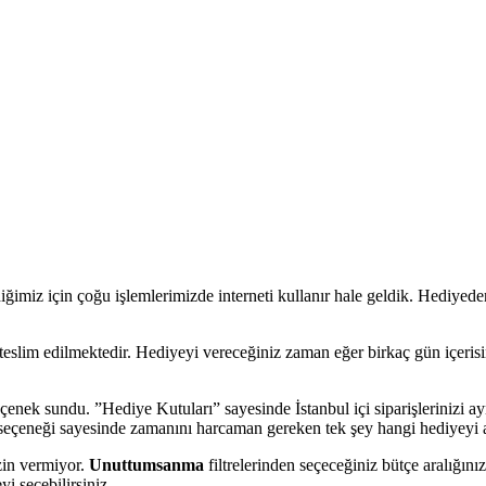
miz için çoğu işlemlerimizde interneti kullanır hale geldik. Hediyeden, 
e teslim edilmektedir. Hediyeyi vereceğiniz zaman eğer birkaç gün içeris
çenek sundu. ”Hediye Kutuları” sayesinde İstanbul içi siparişlerinizi ayn
im seçeneği sayesinde zamanını harcaman gereken tek şey hangi hediyeyi 
zin vermiyor.
Unuttumsanma
filtrelerinden seçeceğiniz bütçe aralığını
i seçebilirsiniz.