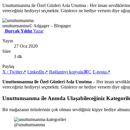
Unuttumsanma ile Özel Günleri Asla Unutma - Her insan sevdiklerine v
vereceğiniz hediyeyi seçmektir. Günlerce ne hediye versem diye uğraş
unuttumsanma
© Adgager – Blogager
Burçak Yıldız
Yazar
Yayın
27 Oca 2020
Süre
3 dk
Paylaş
X / Twitter
↗
LinkedIn
↗
Bağlantıyı kopyala
⌘C
E-posta
↗
Unuttumsanma ile Özel Günleri Asla Unutma
– Her insan sevdikler
vereceğiniz hediyeyi seçmektir. Günlerce ne hediye versem diye uğraş
Unuttumsanma ile Anında Ulaşabileceğiniz Kategoril
Bir mağazanın ürünlerinin çok olması sevdiğiniz kişiye hediye almanızı
@unuttumsanma