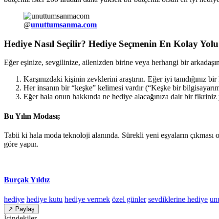
@
unuttumsanma.com
Hediye Nasıl Seçilir? Hediye Seçmenin En Kolay Yolu
Eğer eşinize, sevgilinize, ailenizden birine veya herhangi bir arkadaş
Karşınızdaki kişinin zevklerini araştırın. Eğer iyi tanıdığınız b
Her insanın bir “keşke” kelimesi vardır (“Keşke bir bilgisayar
Eğer hala onun hakkında ne hediye alacağınıza dair bir fikriniz 
Bu Yılın Modası;
Tabii ki hala moda teknoloji alanında. Sürekli yeni eşyaların çıkması o
göre yapın.
Burçak Yıldız
hediye
hediye kutu
hediye vermek
özel günler
sevdiklerine hediye
un
↗ Paylaş
İçindekiler