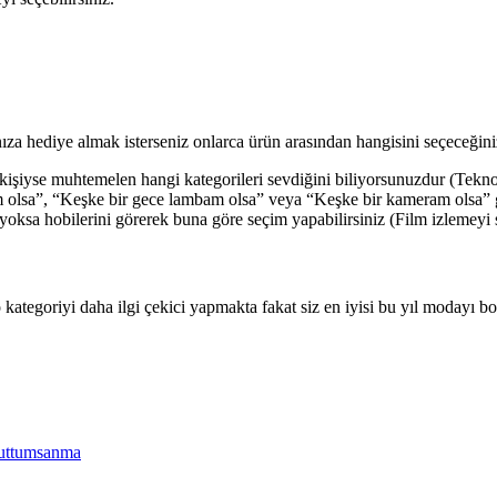
ınıza hediye almak isterseniz onlarca ürün arasından hangisini seçeceğini
ir kişiyse muhtemelen hangi kategorileri sevdiğini biliyorsunuzdur (Teknol
ım olsa”, “Keşke bir gece lambam olsa” veya “Keşke bir kameram olsa” g
yoksa hobilerini görerek buna göre seçim yapabilirsiniz (Film izlemeyi s
 kategoriyi daha ilgi çekici yapmakta fakat siz en iyisi bu yıl modayı bo
uttumsanma