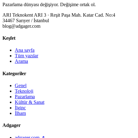
Pazarlama dünyası değişiyor. Değişime ortak ol.
ARI Teknokent ARI 3 · Reşit Paşa Mah. Katar Cad. No:4
34467 Sarıyer / İstanbul
blog@adgager.com
Keşfet
Ana sayfa
Tüm yazılar
Arama
Kategoriler
Genel
Teknoloji
Pazarlama
Kültür & Sanat
İlginç
İlham
Adgager
adgager.com ↗