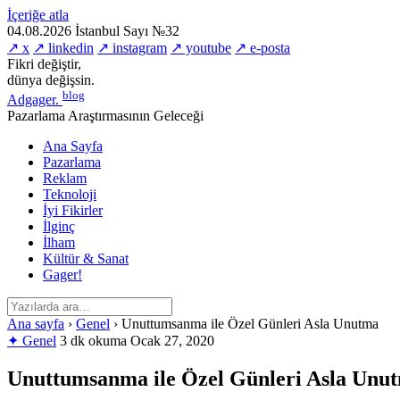
İçeriğe atla
04.08.2026
İstanbul
Sayı №32
↗ x
↗ linkedin
↗ instagram
↗ youtube
↗ e-posta
Fikri değiştir,
dünya değişsin.
blog
Adgager
.
Pazarlama Araştırmasının Geleceği
Ana Sayfa
Pazarlama
Reklam
Teknoloji
İyi Fikirler
İlginç
İlham
Kültür & Sanat
Gager!
Ana sayfa
›
Genel
›
Unuttumsanma ile Özel Günleri Asla Unutma
✦ Genel
3 dk okuma
Ocak 27, 2020
Unuttumsanma ile Özel Günleri Asla Unu