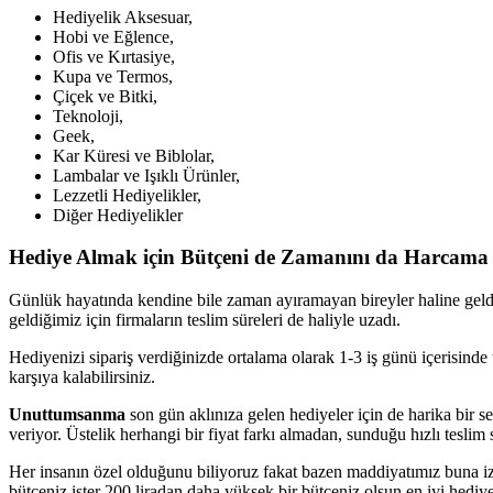
Hediyelik Aksesuar,
Hobi ve Eğlence,
Ofis ve Kırtasiye,
Kupa ve Termos,
Çiçek ve Bitki,
Teknoloji,
Geek,
Kar Küresi ve Biblolar,
Lambalar ve Işıklı Ürünler,
Lezzetli Hediyelikler,
Diğer Hediyelikler
Hediye Almak için Bütçeni de Zamanını da Harcama
Günlük hayatında kendine bile zaman ayıramayan bireyler haline geldiği
geldiğimiz için firmaların teslim süreleri de haliyle uzadı.
Hediyenizi sipariş verdiğinizde ortalama olarak 1-3 iş günü içerisind
karşıya kalabilirsiniz.
Unuttumsanma
son gün aklınıza gelen hediyeler için de harika bir se
veriyor. Üstelik herhangi bir fiyat farkı almadan, sunduğu hızlı tesl
Her insanın özel olduğunu biliyoruz fakat bazen maddiyatımız buna i
bütçeniz ister 200 liradan daha yüksek bir bütçeniz olsun en iyi hediyey