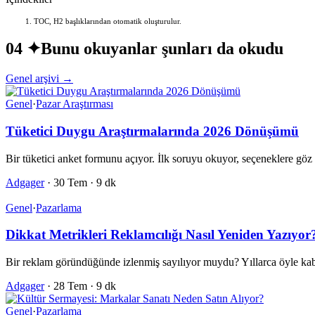
TOC, H2 başlıklarından otomatik oluşturulur.
04 ✦
Bunu okuyanlar şunları da okudu
Genel arşivi →
Genel
·
Pazar Araştırması
Tüketici Duygu Araştırmalarında 2026 Dönüşümü
Bir tüketici anket formunu açıyor. İlk soruyu okuyor, seçeneklere g
Adgager
·
30 Tem
·
9 dk
Genel
·
Pazarlama
Dikkat Metrikleri Reklamcılığı Nasıl Yeniden Yazıyor
Bir reklam göründüğünde izlenmiş sayılıyor muydu? Yıllarca öyle kab
Adgager
·
28 Tem
·
9 dk
Genel
·
Pazarlama