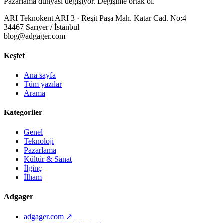
Pazarlama dünyası değişiyor. Değişime ortak ol.
ARI Teknokent ARI 3 · Reşit Paşa Mah. Katar Cad. No:4
34467 Sarıyer / İstanbul
blog@adgager.com
Keşfet
Ana sayfa
Tüm yazılar
Arama
Kategoriler
Genel
Teknoloji
Pazarlama
Kültür & Sanat
İlginç
İlham
Adgager
adgager.com ↗