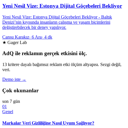
Yeni Nesil Vize: Estonya Dijital Göçebeleri Bekliyor
Yeni Nesil Vize: Estonya Dijital Göçebeleri Bekliyor - Baltık
Denizi’nin kıyısında insanların çalışma ve yaşam biçimlerini
değiştirebilecek bir deney yapılıyor.
Cansu Karakız
·
6 Ara
·
4 dk
★ Gager Lab
AdQ ile reklamın gerçek etkisini ölç.
13 kritere dayalı bağımsız reklam etki ölçüm altyapısı. Sezgi değil,
veri.
Demo iste →
Çok okunanlar
son 7 gün
01
Genel
Markalar Veri Gizliliğine Nasıl Uyum Sağlıyor?