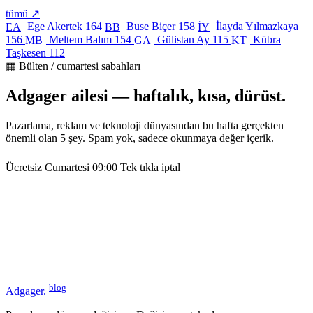
tümü ↗
Ege Akertek
164
Buse Biçer
158
İlayda Yılmazkaya
EA
BB
İY
156
Meltem Balım
154
Gülistan Ay
115
Kübra
MB
GA
KT
Taşkesen
112
▦ Bülten / cumartesi sabahları
Adgager ailesi — haftalık, kısa, dürüst.
Pazarlama, reklam ve teknoloji dünyasından bu hafta gerçekten
önemli olan 5 şey. Spam yok, sadece okunmaya değer içerik.
Ücretsiz
Cumartesi 09:00
Tek tıkla iptal
blog
Adgager
.