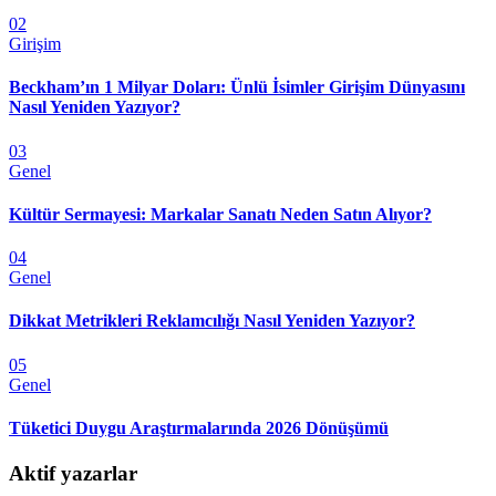
02
Girişim
Beckham’ın 1 Milyar Doları: Ünlü İsimler Girişim Dünyasını
Nasıl Yeniden Yazıyor?
03
Genel
Kültür Sermayesi: Markalar Sanatı Neden Satın Alıyor?
04
Genel
Dikkat Metrikleri Reklamcılığı Nasıl Yeniden Yazıyor?
05
Genel
Tüketici Duygu Araştırmalarında 2026 Dönüşümü
Aktif yazarlar