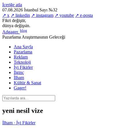
İçeriğe atla
07.08.2026
İstanbul
Sayı №32
↗ x
↗ linkedin
↗ instagram
↗ youtube
↗ e-posta
Fikri değiştir,
dünya değişsin.
blog
Adgager
.
Pazarlama Araştırmasının Geleceği
Ana Sayfa
Pazarlama
Reklam
Teknoloji
İyi Fikirler
İlginç
İlham
Kültür & Sanat
Gager!
yeni nesil vize
İlham · İyi Fikirler