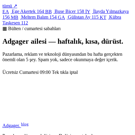
tümü ↗
Ege Akertek
164
Buse Biçer
158
İlayda Yılmazkaya
EA
BB
İY
156
Meltem Balım
154
Gülistan Ay
115
Kübra
MB
GA
KT
Taşkesen
112
▦ Bülten / cumartesi sabahları
Adgager ailesi — haftalık, kısa, dürüst.
Pazarlama, reklam ve teknoloji dünyasından bu hafta gerçekten
önemli olan 5 şey. Spam yok, sadece okunmaya değer içerik.
Ücretsiz
Cumartesi 09:00
Tek tıkla iptal
blog
Adgager
.