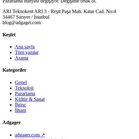
Pazarlama dünyası değişiyor. Değişime ortak ol.
ARI Teknokent ARI 3 · Reşit Paşa Mah. Katar Cad. No:4
34467 Sarıyer / İstanbul
blog@adgager.com
Keşfet
Ana sayfa
Tüm yazılar
Arama
Kategoriler
Genel
Teknoloji
Pazarlama
Kültür & Sanat
İlginç
İlham
Adgager
adgager.com ↗