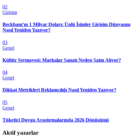
02
Girişim
Beckham’ın 1 Milyar Doları: Ünlü İsimler Girişim Dünyasını
Nasıl Yeniden Yazıyor?
03
Genel
Kültür Sermayesi: Markalar Sanatı Neden Satın Alıyor?
04
Genel
Dikkat Metrikleri Reklamcılığı Nasıl Yeniden Yazıyor?
05
Genel
Tüketici Duygu Araştırmalarında 2026 Dönüşümü
Aktif yazarlar