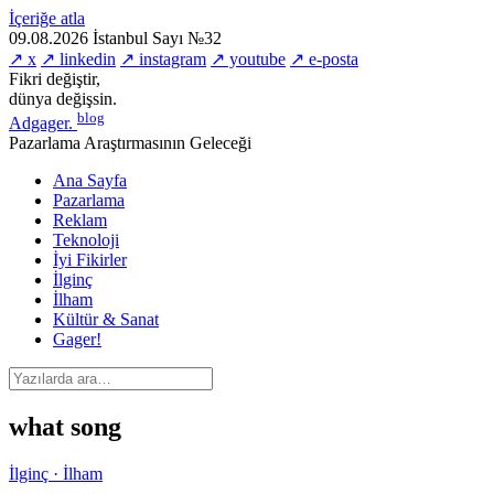
İçeriğe atla
09.08.2026
İstanbul
Sayı №32
↗ x
↗ linkedin
↗ instagram
↗ youtube
↗ e-posta
Fikri değiştir,
dünya değişsin.
blog
Adgager
.
Pazarlama Araştırmasının Geleceği
Ana Sayfa
Pazarlama
Reklam
Teknoloji
İyi Fikirler
İlginç
İlham
Kültür & Sanat
Gager!
what song
İlginç · İlham