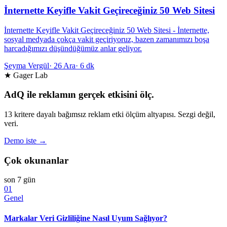
İnternette Keyifle Vakit Geçireceğiniz 50 Web Sitesi
İnternette Keyifle Vakit Geçireceğiniz 50 Web Sitesi - İnternette,
sosyal medyada çokça vakit geçiriyoruz, bazen zamanımızı boşa
harcadığımızı düşündüğümüz anlar geliyor.
Şeyma Vergül
·
26 Ara
·
6 dk
★ Gager Lab
AdQ ile reklamın gerçek etkisini ölç.
13 kritere dayalı bağımsız reklam etki ölçüm altyapısı. Sezgi değil,
veri.
Demo iste →
Çok okunanlar
son 7 gün
01
Genel
Markalar Veri Gizliliğine Nasıl Uyum Sağlıyor?