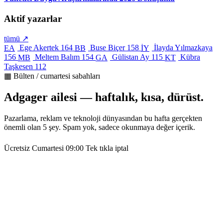
Aktif yazarlar
tümü ↗
Ege Akertek
164
Buse Biçer
158
İlayda Yılmazkaya
EA
BB
İY
156
Meltem Balım
154
Gülistan Ay
115
Kübra
MB
GA
KT
Taşkesen
112
▦ Bülten / cumartesi sabahları
Adgager ailesi — haftalık, kısa, dürüst.
Pazarlama, reklam ve teknoloji dünyasından bu hafta gerçekten
önemli olan 5 şey. Spam yok, sadece okunmaya değer içerik.
Ücretsiz
Cumartesi 09:00
Tek tıkla iptal