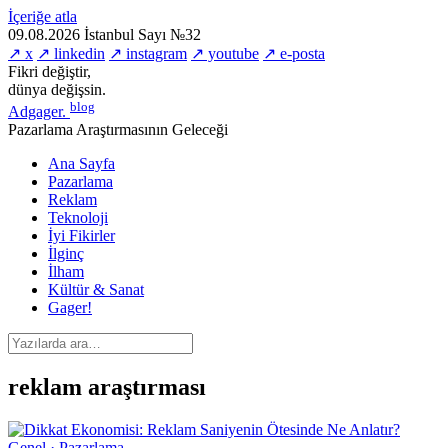
İçeriğe atla
09.08.2026
İstanbul
Sayı №32
↗ x
↗ linkedin
↗ instagram
↗ youtube
↗ e-posta
Fikri değiştir,
dünya değişsin.
blog
Adgager
.
Pazarlama Araştırmasının Geleceği
Ana Sayfa
Pazarlama
Reklam
Teknoloji
İyi Fikirler
İlginç
İlham
Kültür & Sanat
Gager!
reklam araştırması
Genel · Pazarlama