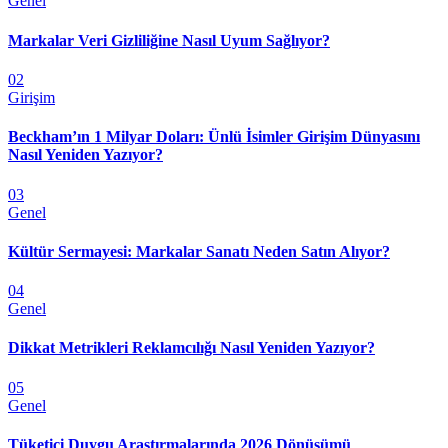
Genel
Markalar Veri Gizliliğine Nasıl Uyum Sağlıyor?
02
Girişim
Beckham’ın 1 Milyar Doları: Ünlü İsimler Girişim Dünyasını
Nasıl Yeniden Yazıyor?
03
Genel
Kültür Sermayesi: Markalar Sanatı Neden Satın Alıyor?
04
Genel
Dikkat Metrikleri Reklamcılığı Nasıl Yeniden Yazıyor?
05
Genel
Tüketici Duygu Araştırmalarında 2026 Dönüşümü