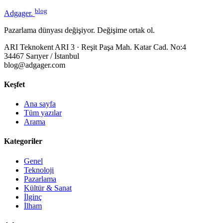
blog
Adgager
.
Pazarlama dünyası değişiyor. Değişime ortak ol.
ARI Teknokent ARI 3 · Reşit Paşa Mah. Katar Cad. No:4
34467 Sarıyer / İstanbul
blog@adgager.com
Keşfet
Ana sayfa
Tüm yazılar
Arama
Kategoriler
Genel
Teknoloji
Pazarlama
Kültür & Sanat
İlginç
İlham