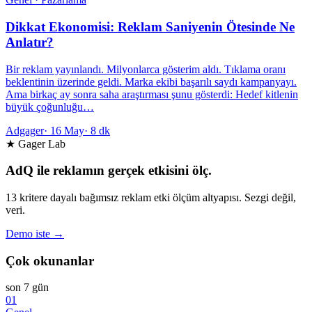
Dikkat Ekonomisi: Reklam Saniyenin Ötesinde Ne
Anlatır?
Bir reklam yayınlandı. Milyonlarca gösterim aldı. Tıklama oranı
beklentinin üzerinde geldi. Marka ekibi başarılı saydı kampanyayı.
Ama birkaç ay sonra saha araştırması şunu gösterdi: Hedef kitlenin
büyük çoğunluğu…
Adgager
·
16 May
·
8 dk
★ Gager Lab
AdQ ile reklamın gerçek etkisini ölç.
13 kritere dayalı bağımsız reklam etki ölçüm altyapısı. Sezgi değil,
veri.
Demo iste →
Çok okunanlar
son 7 gün
01