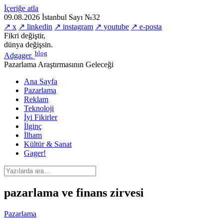
İçeriğe atla
09.08.2026
İstanbul
Sayı №32
↗ x
↗ linkedin
↗ instagram
↗ youtube
↗ e-posta
Fikri değiştir,
dünya değişsin.
blog
Adgager
.
Pazarlama Araştırmasının Geleceği
Ana Sayfa
Pazarlama
Reklam
Teknoloji
İyi Fikirler
İlginç
İlham
Kültür & Sanat
Gager!
pazarlama ve finans zirvesi
Pazarlama