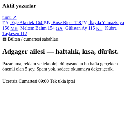
Aktif yazarlar
tümü ↗
Ege Akertek
164
Buse Biçer
158
İlayda Yılmazkaya
EA
BB
İY
156
Meltem Balım
154
Gülistan Ay
115
Kübra
MB
GA
KT
Taşkesen
112
▦ Bülten / cumartesi sabahları
Adgager ailesi — haftalık, kısa, dürüst.
Pazarlama, reklam ve teknoloji dünyasından bu hafta gerçekten
önemli olan 5 şey. Spam yok, sadece okunmaya değer içerik.
Ücretsiz
Cumartesi 09:00
Tek tıkla iptal