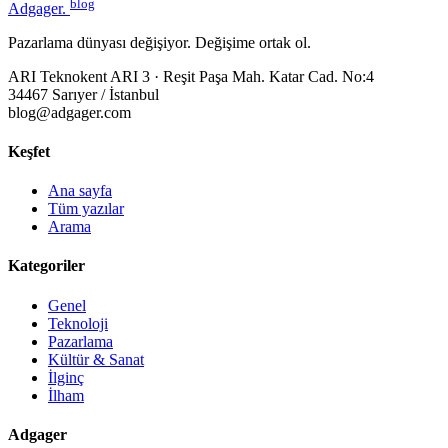
blog
Adgager
.
Pazarlama dünyası değişiyor. Değişime ortak ol.
ARI Teknokent ARI 3 · Reşit Paşa Mah. Katar Cad. No:4
34467 Sarıyer / İstanbul
blog@adgager.com
Keşfet
Ana sayfa
Tüm yazılar
Arama
Kategoriler
Genel
Teknoloji
Pazarlama
Kültür & Sanat
İlginç
İlham
Adgager