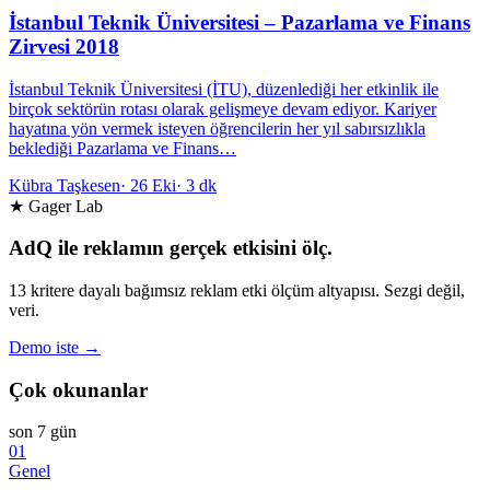
İstanbul Teknik Üniversitesi – Pazarlama ve Finans
Zirvesi 2018
İstanbul Teknik Üniversitesi (İTU), düzenlediği her etkinlik ile
birçok sektörün rotası olarak gelişmeye devam ediyor. Kariyer
hayatına yön vermek isteyen öğrencilerin her yıl sabırsızlıkla
beklediği Pazarlama ve Finans…
Kübra Taşkesen
·
26 Eki
·
3 dk
★ Gager Lab
AdQ ile reklamın gerçek etkisini ölç.
13 kritere dayalı bağımsız reklam etki ölçüm altyapısı. Sezgi değil,
veri.
Demo iste →
Çok okunanlar
son 7 gün
01
Genel