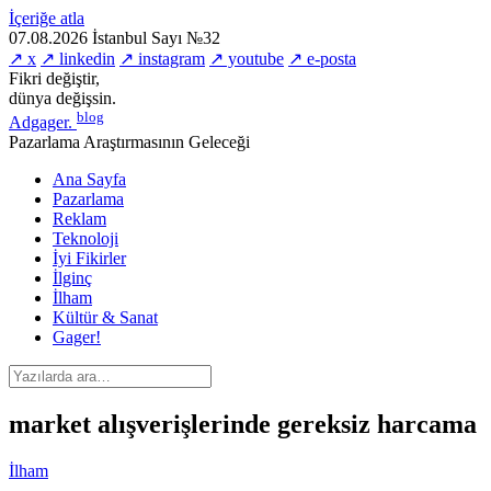
İçeriğe atla
07.08.2026
İstanbul
Sayı №32
↗ x
↗ linkedin
↗ instagram
↗ youtube
↗ e-posta
Fikri değiştir,
dünya değişsin.
blog
Adgager
.
Pazarlama Araştırmasının Geleceği
Ana Sayfa
Pazarlama
Reklam
Teknoloji
İyi Fikirler
İlginç
İlham
Kültür & Sanat
Gager!
market alışverişlerinde gereksiz harcama
İlham