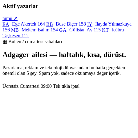
Aktif yazarlar
tümü ↗
Ege Akertek
164
Buse Biçer
158
İlayda Yılmazkaya
EA
BB
İY
156
Meltem Balım
154
Gülistan Ay
115
Kübra
MB
GA
KT
Taşkesen
112
▦ Bülten / cumartesi sabahları
Adgager ailesi — haftalık, kısa, dürüst.
Pazarlama, reklam ve teknoloji dünyasından bu hafta gerçekten
önemli olan 5 şey. Spam yok, sadece okunmaya değer içerik.
Ücretsiz
Cumartesi 09:00
Tek tıkla iptal