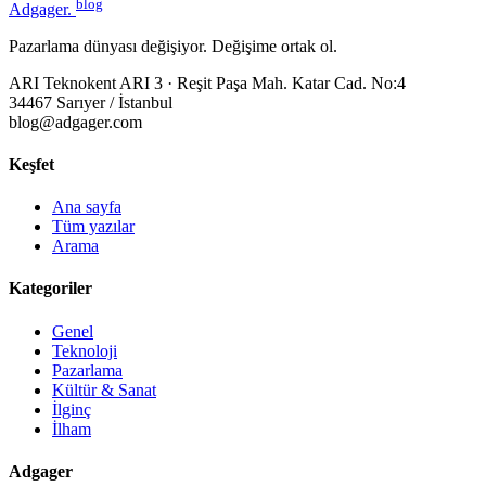
blog
Adgager
.
Pazarlama dünyası değişiyor. Değişime ortak ol.
ARI Teknokent ARI 3 · Reşit Paşa Mah. Katar Cad. No:4
34467 Sarıyer / İstanbul
blog@adgager.com
Keşfet
Ana sayfa
Tüm yazılar
Arama
Kategoriler
Genel
Teknoloji
Pazarlama
Kültür & Sanat
İlginç
İlham
Adgager