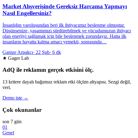
Market Alışverişinde Gereksiz Harcama Yapmayı
Nasıl Engellersiniz?
İnsanlığın varoluşundan beri ilk ihtiyacımız beslenme olmuştur.
Düşünsenize, yaşamımızı sürdürebilmek ve vücudumuzun ihtiyacı
olan enerjiyi sağlamak için bile beslenmek zorundayız. Hatta ilk
insanların hayatta kalma amacı yemekti, sonrasında…
Gamze Arpakçı
·
22 Şub
·
6 dk
★ Gager Lab
AdQ ile reklamın gerçek etkisini ölç.
13 kritere dayalı bağımsız reklam etki ölçüm altyapısı. Sezgi değil,
veri.
Demo iste →
Çok okunanlar
son 7 gün
01
Genel