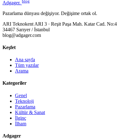
blog
Adgager
.
Pazarlama dünyası değişiyor. Değişime ortak ol.
ARI Teknokent ARI 3 · Reşit Paşa Mah. Katar Cad. No:4
34467 Sarıyer / İstanbul
blog@adgager.com
Keşfet
Ana sayfa
Tüm yazılar
Arama
Kategoriler
Genel
Teknoloji
Pazarlama
Kültür & Sanat
İlginç
İlham
Adgager