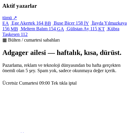
Aktif yazarlar
tümü ↗
Ege Akertek
164
Buse Biçer
158
İlayda Yılmazkaya
EA
BB
İY
156
Meltem Balım
154
Gülistan Ay
115
Kübra
MB
GA
KT
Taşkesen
112
▦ Bülten / cumartesi sabahları
Adgager ailesi — haftalık, kısa, dürüst.
Pazarlama, reklam ve teknoloji dünyasından bu hafta gerçekten
önemli olan 5 şey. Spam yok, sadece okunmaya değer içerik.
Ücretsiz
Cumartesi 09:00
Tek tıkla iptal