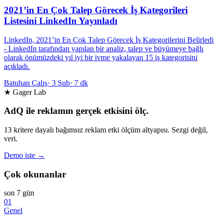
2021’in En Çok Talep Görecek İş Kategorileri
Listesini LinkedIn Yayınladı
LinkedIn, 2021’in En Çok Talep Görecek İş Kategorilerini Belirledi
- LinkedIn tarafından yapılan bir analiz, talep ve büyümeye bağlı
olarak önümüzdeki yıl iyi bir ivme yakalayan 15 iş kategorisini
açıkladı.
Batuhan Çalış
·
3 Şub
·
7 dk
★ Gager Lab
AdQ ile reklamın gerçek etkisini ölç.
13 kritere dayalı bağımsız reklam etki ölçüm altyapısı. Sezgi değil,
veri.
Demo iste →
Çok okunanlar
son 7 gün
01
Genel