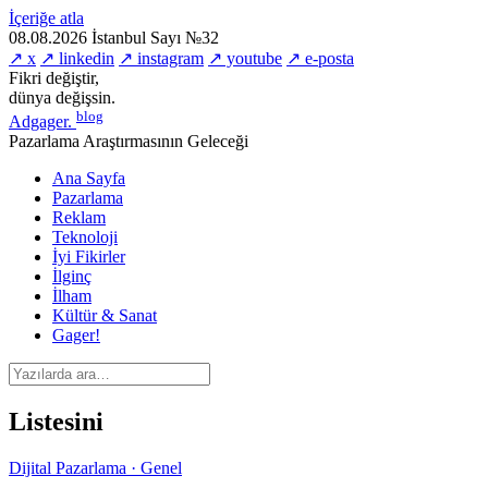
İçeriğe atla
08.08.2026
İstanbul
Sayı №32
↗ x
↗ linkedin
↗ instagram
↗ youtube
↗ e-posta
Fikri değiştir,
dünya değişsin.
blog
Adgager
.
Pazarlama Araştırmasının Geleceği
Ana Sayfa
Pazarlama
Reklam
Teknoloji
İyi Fikirler
İlginç
İlham
Kültür & Sanat
Gager!
Listesini
Dijital Pazarlama · Genel