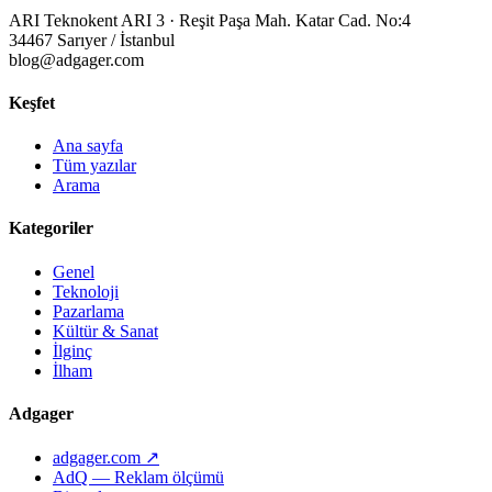
ARI Teknokent ARI 3 · Reşit Paşa Mah. Katar Cad. No:4
34467 Sarıyer / İstanbul
blog@adgager.com
Keşfet
Ana sayfa
Tüm yazılar
Arama
Kategoriler
Genel
Teknoloji
Pazarlama
Kültür & Sanat
İlginç
İlham
Adgager
adgager.com ↗
AdQ — Reklam ölçümü