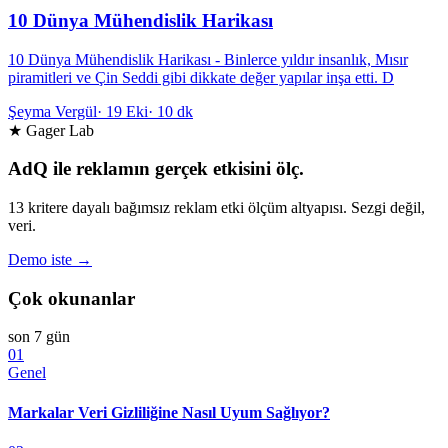
10 Dünya Mühendislik Harikası
10 Dünya Mühendislik Harikası - Binlerce yıldır insanlık, Mısır
piramitleri ve Çin Seddi gibi dikkate değer yapılar inşa etti. D
Şeyma Vergül
·
19 Eki
·
10 dk
★ Gager Lab
AdQ ile reklamın gerçek etkisini ölç.
13 kritere dayalı bağımsız reklam etki ölçüm altyapısı. Sezgi değil,
veri.
Demo iste →
Çok okunanlar
son 7 gün
01
Genel
Markalar Veri Gizliliğine Nasıl Uyum Sağlıyor?