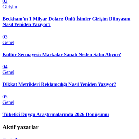
02
Girişim
Beckham’ın 1 Milyar Doları: Ünlü İsimler Girişim Dünyasını
Nasıl Yeniden Yazıyor?
03
Genel
Kültür Sermayesi: Markalar Sanatı Neden Satın Alıyor?
04
Genel
Dikkat Metrikleri Reklamcılığı Nasıl Yeniden Yazıyor?
05
Genel
Tüketici Duygu Araştırmalarında 2026 Dönüşümü
Aktif yazarlar