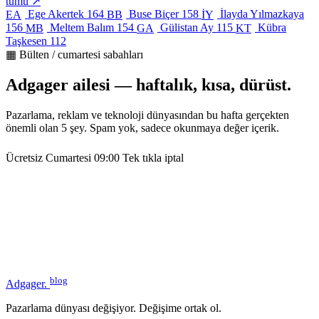
tümü ↗
Ege Akertek
164
Buse Biçer
158
İlayda Yılmazkaya
EA
BB
İY
156
Meltem Balım
154
Gülistan Ay
115
Kübra
MB
GA
KT
Taşkesen
112
▦ Bülten / cumartesi sabahları
Adgager ailesi — haftalık, kısa, dürüst.
Pazarlama, reklam ve teknoloji dünyasından bu hafta gerçekten
önemli olan 5 şey. Spam yok, sadece okunmaya değer içerik.
Ücretsiz
Cumartesi 09:00
Tek tıkla iptal
blog
Adgager
.
Pazarlama dünyası değişiyor. Değişime ortak ol.