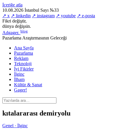
İçeriğe atla
10.08.2026
İstanbul
Sayı №33
↗ x
↗ linkedin
↗ instagram
↗ youtube
↗ e-posta
Fikri değiştir,
dünya değişsin.
blog
Adgager
.
Pazarlama Araştırmasının Geleceği
Ana Sayfa
Pazarlama
Reklam
Teknoloji
İyi Fikirler
İlginç
İlham
Kültür & Sanat
Gager!
kıtalararası demiryolu
Genel · İlginç