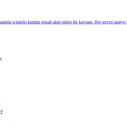
tinin içindeki kumlar misali akıp giden bir kavram. Her geçen saniye t
i.
r?