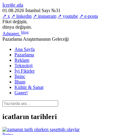
İçeriğe atla
01.08.2026
İstanbul
Sayı №31
↗ x
↗ linkedin
↗ instagram
↗ youtube
↗ e-posta
Fikri değiştir,
dünya değişsin.
blog
Adgager
.
Pazarlama Araştırmasının Geleceği
Ana Sayfa
Pazarlama
Reklam
Teknoloji
İyi Fikirler
İlginç
İlham
Kültür & Sanat
Gager!
icatların tarihleri
İlginç