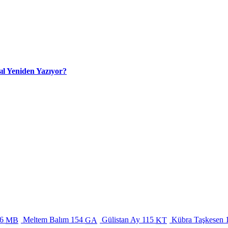
ıl Yeniden Yazıyor?
6
Meltem Balım
154
Gülistan Ay
115
Kübra Taşkesen
MB
GA
KT