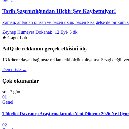
Tarih Şaşırtıcılığından Hiçbir Şey Kaybetmiyor!
Zaman, anlardan oluşan ve bazen uzun, bazen kısa gelse de bir kum saa
Zeynep Humeyra Dokanak
·
12 Eyl
·
5 dk
★ Gager Lab
AdQ ile reklamın gerçek etkisini ölç.
13 kritere dayalı bağımsız reklam etki ölçüm altyapısı. Sezgi değil, ver
Demo iste →
Çok okunanlar
son 7 gün
01
Genel
Tüketici Davranışı Araştırmalarında Yeni Dönem: 2026 Ne Diyo
02