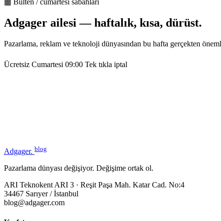
▦ Bülten / cumartesi sabahları
Adgager ailesi — haftalık, kısa, dürüst.
Pazarlama, reklam ve teknoloji dünyasından bu hafta gerçekten öneml
Ücretsiz
Cumartesi 09:00
Tek tıkla iptal
blog
Adgager
.
Pazarlama dünyası değişiyor. Değişime ortak ol.
ARI Teknokent ARI 3 · Reşit Paşa Mah. Katar Cad. No:4
34467 Sarıyer / İstanbul
blog@adgager.com