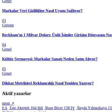
Genel
Markalar Veri Gizliliğine Nasıl Uyum Sağlıyor?
03
Girişim
Beckham’ın 1 Milyar Doları: Ünlü İsimler Girişim Dünyasını Nas
04
Genel
Kültür Sermayesi: Markalar Sanatı Neden Satın Alıyor?
05
Genel
Dikkat Metrikleri Reklamcılığı Nasıl Yeniden Yazıyor?
Aktif yazarlar
tümü ↗
Ege Akertek
164
Buse Biçer
158
İlayda Yılmazkaya
15
EA
BB
İY