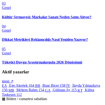
03
Genel
Kültür Sermayesi: Markalar Sanatı Neden Satın Alıyor?
04
Genel
Dikkat Metrikleri Reklamcılığı Nasıl Yeniden Yazıyor?
05
Genel
Tüketici Duygu Araştırmalarında 2026 Dönüşümü
Aktif yazarlar
tümü ↗
Ege Akertek
164
Buse Biçer
158
İlayda Yılmazkaya
EA
BB
İY
156
Meltem Balım
154
Gülistan Ay
115
Kübra
MB
GA
KT
Taşkesen
112
▦ Bülten / cumartesi sabahları