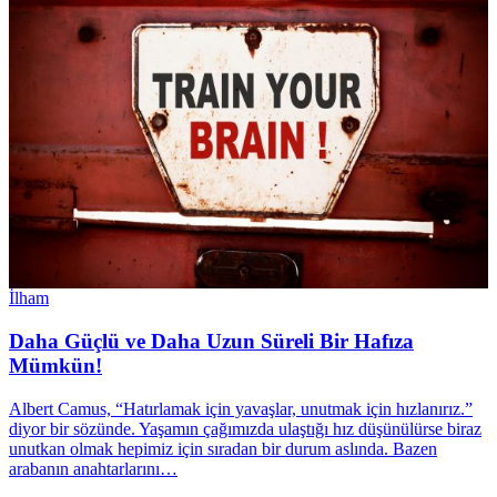
İlham
Daha Güçlü ve Daha Uzun Süreli Bir Hafıza
Mümkün!
Albert Camus, “Hatırlamak için yavaşlar, unutmak için hızlanırız.”
diyor bir sözünde. Yaşamın çağımızda ulaştığı hız düşünülürse biraz
unutkan olmak hepimiz için sıradan bir durum aslında. Bazen
arabanın anahtarlarını…