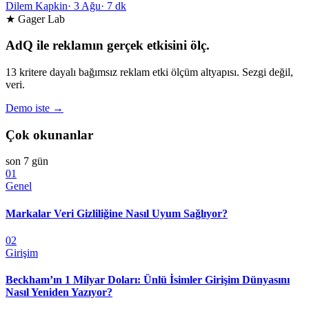
Dilem Kapkin
·
3 Ağu
·
7 dk
★ Gager Lab
AdQ ile reklamın gerçek etkisini ölç.
13 kritere dayalı bağımsız reklam etki ölçüm altyapısı. Sezgi değil,
veri.
Demo iste →
Çok okunanlar
son 7 gün
01
Genel
Markalar Veri Gizliliğine Nasıl Uyum Sağlıyor?
02
Girişim
Beckham’ın 1 Milyar Doları: Ünlü İsimler Girişim Dünyasını
Nasıl Yeniden Yazıyor?