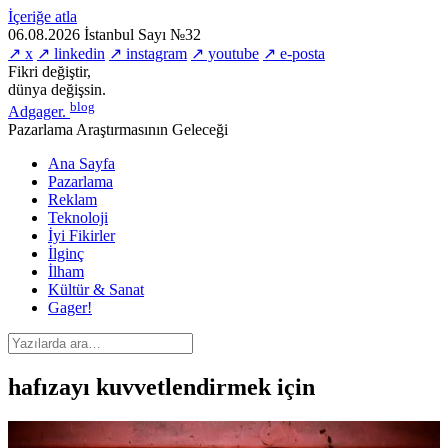
İçeriğe atla
06.08.2026
İstanbul
Sayı №32
↗ x
↗ linkedin
↗ instagram
↗ youtube
↗ e-posta
Fikri değiştir,
dünya değişsin.
blog
Adgager
.
Pazarlama Araştırmasının Geleceği
Ana Sayfa
Pazarlama
Reklam
Teknoloji
İyi Fikirler
İlginç
İlham
Kültür & Sanat
Gager!
hafızayı kuvvetlendirmek için