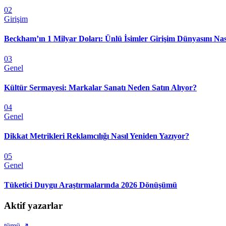
02
Girişim
Beckham’ın 1 Milyar Doları: Ünlü İsimler Girişim Dünyasını Nas
03
Genel
Kültür Sermayesi: Markalar Sanatı Neden Satın Alıyor?
04
Genel
Dikkat Metrikleri Reklamcılığı Nasıl Yeniden Yazıyor?
05
Genel
Tüketici Duygu Araştırmalarında 2026 Dönüşümü
Aktif yazarlar
tümü ↗