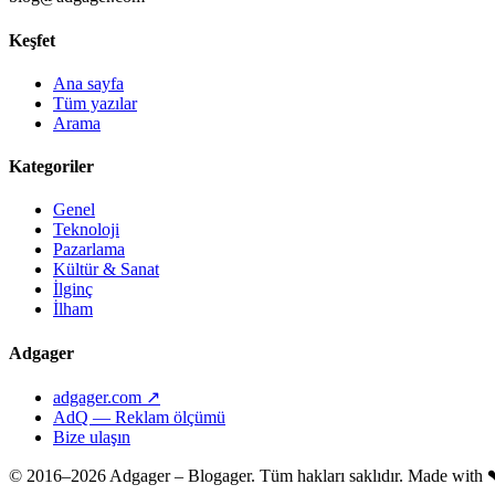
Keşfet
Ana sayfa
Tüm yazılar
Arama
Kategoriler
Genel
Teknoloji
Pazarlama
Kültür & Sanat
İlginç
İlham
Adgager
adgager.com ↗
AdQ — Reklam ölçümü
Bize ulaşın
© 2016–2026 Adgager – Blogager. Tüm hakları saklıdır.
Made with