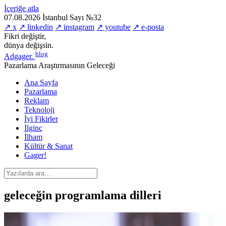
İçeriğe atla
07.08.2026
İstanbul
Sayı №32
↗ x
↗ linkedin
↗ instagram
↗ youtube
↗ e-posta
Fikri değiştir,
dünya değişsin.
blog
Adgager
.
Pazarlama Araştırmasının Geleceği
Ana Sayfa
Pazarlama
Reklam
Teknoloji
İyi Fikirler
İlginç
İlham
Kültür & Sanat
Gager!
geleceğin programlama dilleri