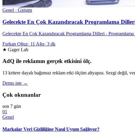
Genel · Girişim
Gelecekte En Çok Kazandıracak Programlama Diller
Gelecekte En Çok Kazandıracak Programlama Dilleri - Programlama dil
Furkan Oğuz
·
11 Ağu
·
3 dk
★ Gager Lab
AdQ ile reklamın gerçek etkisini ölç.
13 kritere dayalı bağımsız reklam etki ölçüm altyapısı. Sezgi değil, ver
Demo iste →
Çok okunanlar
son 7 gün
01
Genel
Markalar Veri Gizliliğine Nasıl Uyum Sağlıyor?