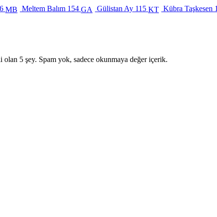
6
Meltem Balım
154
Gülistan Ay
115
Kübra Taşkesen
MB
GA
KT
i olan 5 şey. Spam yok, sadece okunmaya değer içerik.