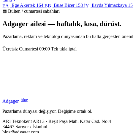
Ege Akertek
164
Buse Biçer
158
İlayda Yılmazkaya
15
EA
BB
İY
▦ Bülten / cumartesi sabahları
Adgager ailesi — haftalık, kısa, dürüst.
Pazarlama, reklam ve teknoloji dünyasından bu hafta gerçekten öneml
Ücretsiz
Cumartesi 09:00
Tek tıkla iptal
blog
Adgager
.
Pazarlama dünyası değişiyor. Değişime ortak ol.
ARI Teknokent ARI 3 · Reşit Paşa Mah. Katar Cad. No:4
34467 Sarıyer / İstanbul
blog@adgager.com