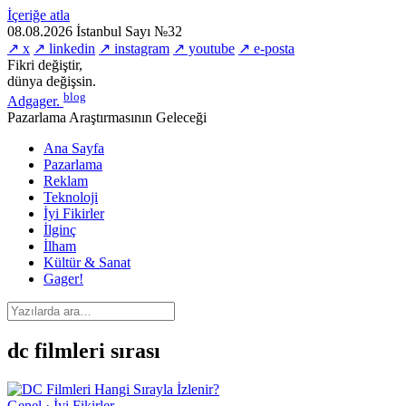
İçeriğe atla
08.08.2026
İstanbul
Sayı №32
↗ x
↗ linkedin
↗ instagram
↗ youtube
↗ e-posta
Fikri değiştir,
dünya değişsin.
blog
Adgager
.
Pazarlama Araştırmasının Geleceği
Ana Sayfa
Pazarlama
Reklam
Teknoloji
İyi Fikirler
İlginç
İlham
Kültür & Sanat
Gager!
dc filmleri sırası
Genel · İyi Fikirler