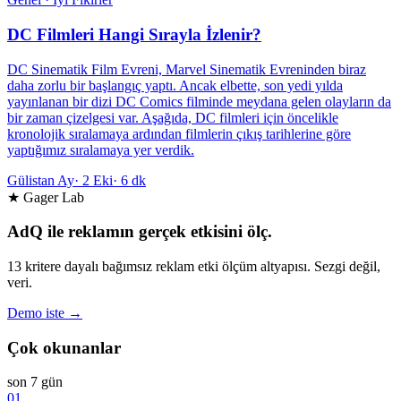
DC Filmleri Hangi Sırayla İzlenir?
DC Sinematik Film Evreni, Marvel Sinematik Evreninden biraz
daha zorlu bir başlangıç ​​yaptı. Ancak elbette, son yedi yılda
yayınlanan bir dizi DC Comics filminde meydana gelen olayların da
bir zaman çizelgesi var. Aşağıda, DC filmleri için öncelikle
kronolojik sıralamaya ardından filmlerin çıkış tarihlerine göre
yaptığımız sıralamaya yer verdik.
Gülistan Ay
·
2 Eki
·
6 dk
★ Gager Lab
AdQ ile reklamın gerçek etkisini ölç.
13 kritere dayalı bağımsız reklam etki ölçüm altyapısı. Sezgi değil,
veri.
Demo iste →
Çok okunanlar
son 7 gün
01