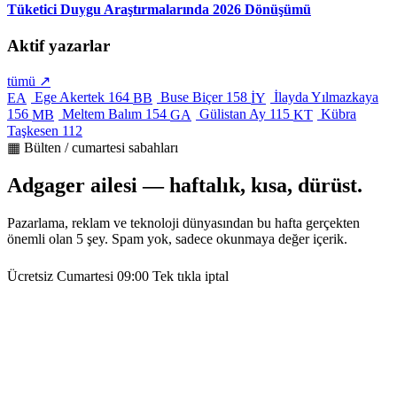
Tüketici Duygu Araştırmalarında 2026 Dönüşümü
Aktif yazarlar
tümü ↗
Ege Akertek
164
Buse Biçer
158
İlayda Yılmazkaya
EA
BB
İY
156
Meltem Balım
154
Gülistan Ay
115
Kübra
MB
GA
KT
Taşkesen
112
▦ Bülten / cumartesi sabahları
Adgager ailesi — haftalık, kısa, dürüst.
Pazarlama, reklam ve teknoloji dünyasından bu hafta gerçekten
önemli olan 5 şey. Spam yok, sadece okunmaya değer içerik.
Ücretsiz
Cumartesi 09:00
Tek tıkla iptal