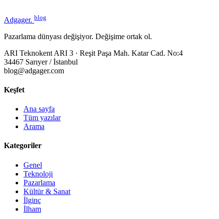
blog
Adgager
.
Pazarlama dünyası değişiyor. Değişime ortak ol.
ARI Teknokent ARI 3 · Reşit Paşa Mah. Katar Cad. No:4
34467 Sarıyer / İstanbul
blog@adgager.com
Keşfet
Ana sayfa
Tüm yazılar
Arama
Kategoriler
Genel
Teknoloji
Pazarlama
Kültür & Sanat
İlginç
İlham