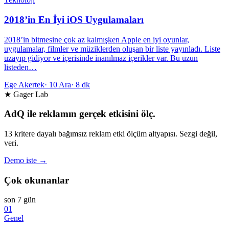
2018’in En İyi iOS Uygulamaları
2018’in bitmesine çok az kalmışken Apple en iyi oyunlar,
uygulamalar, filmler ve müziklerden oluşan bir liste yayınladı. Liste
uzayıp gidiyor ve içerisinde inanılmaz içerikler var. Bu uzun
listeden…
Ege Akertek
·
10 Ara
·
8 dk
★ Gager Lab
AdQ ile reklamın gerçek etkisini ölç.
13 kritere dayalı bağımsız reklam etki ölçüm altyapısı. Sezgi değil,
veri.
Demo iste →
Çok okunanlar
son 7 gün
01
Genel