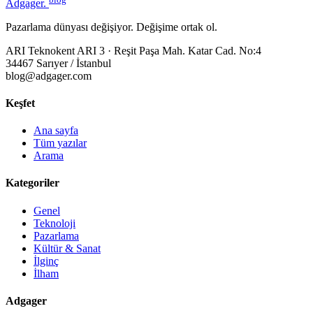
Adgager
.
Pazarlama dünyası değişiyor. Değişime ortak ol.
ARI Teknokent ARI 3 · Reşit Paşa Mah. Katar Cad. No:4
34467 Sarıyer / İstanbul
blog@adgager.com
Keşfet
Ana sayfa
Tüm yazılar
Arama
Kategoriler
Genel
Teknoloji
Pazarlama
Kültür & Sanat
İlginç
İlham
Adgager