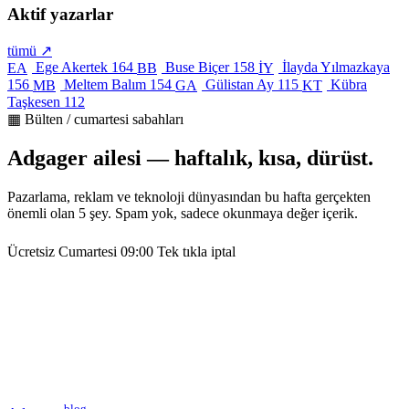
Aktif yazarlar
tümü ↗
Ege Akertek
164
Buse Biçer
158
İlayda Yılmazkaya
EA
BB
İY
156
Meltem Balım
154
Gülistan Ay
115
Kübra
MB
GA
KT
Taşkesen
112
▦ Bülten / cumartesi sabahları
Adgager ailesi — haftalık, kısa, dürüst.
Pazarlama, reklam ve teknoloji dünyasından bu hafta gerçekten
önemli olan 5 şey. Spam yok, sadece okunmaya değer içerik.
Ücretsiz
Cumartesi 09:00
Tek tıkla iptal
blog