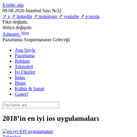
İçeriğe atla
09.08.2026
İstanbul
Sayı №32
↗ x
↗ linkedin
↗ instagram
↗ youtube
↗ e-posta
Fikri değiştir,
dünya değişsin.
blog
Adgager
.
Pazarlama Araştırmasının Geleceği
Ana Sayfa
Pazarlama
Reklam
Teknoloji
İyi Fikirler
İlginç
İlham
Kültür & Sanat
Gager!
2018’in en iyi ios uygulamaları
Teknoloji