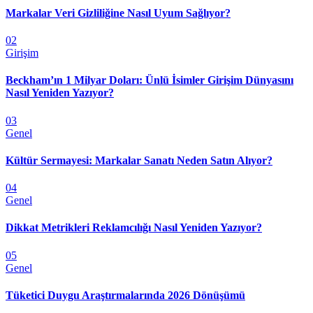
Markalar Veri Gizliliğine Nasıl Uyum Sağlıyor?
02
Girişim
Beckham’ın 1 Milyar Doları: Ünlü İsimler Girişim Dünyasını
Nasıl Yeniden Yazıyor?
03
Genel
Kültür Sermayesi: Markalar Sanatı Neden Satın Alıyor?
04
Genel
Dikkat Metrikleri Reklamcılığı Nasıl Yeniden Yazıyor?
05
Genel
Tüketici Duygu Araştırmalarında 2026 Dönüşümü