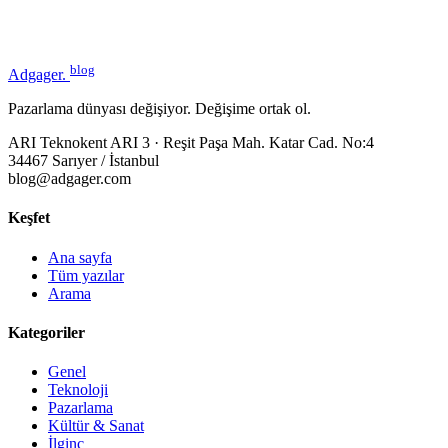
blog
Adgager
.
Pazarlama dünyası değişiyor. Değişime ortak ol.
ARI Teknokent ARI 3 · Reşit Paşa Mah. Katar Cad. No:4
34467 Sarıyer / İstanbul
blog@adgager.com
Keşfet
Ana sayfa
Tüm yazılar
Arama
Kategoriler
Genel
Teknoloji
Pazarlama
Kültür & Sanat
İlginç