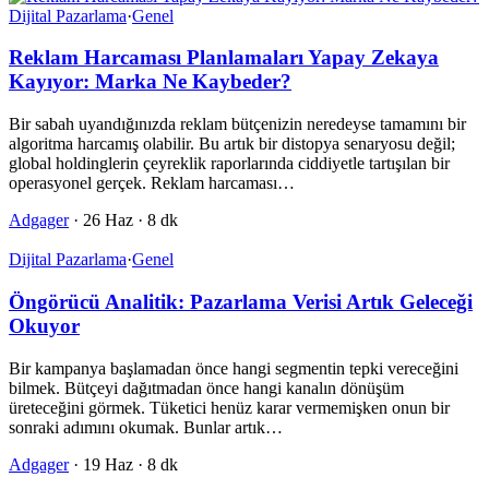
Dijital Pazarlama
·
Genel
Reklam Harcaması Planlamaları Yapay Zekaya
Kayıyor: Marka Ne Kaybeder?
Bir sabah uyandığınızda reklam bütçenizin neredeyse tamamını bir
algoritma harcamış olabilir. Bu artık bir distopya senaryosu değil;
global holdinglerin çeyreklik raporlarında ciddiyetle tartışılan bir
operasyonel gerçek. Reklam harcaması…
Adgager
·
26 Haz
·
8 dk
Dijital Pazarlama
·
Genel
Öngörücü Analitik: Pazarlama Verisi Artık Geleceği
Okuyor
Bir kampanya başlamadan önce hangi segmentin tepki vereceğini
bilmek. Bütçeyi dağıtmadan önce hangi kanalın dönüşüm
üreteceğini görmek. Tüketici henüz karar vermemişken onun bir
sonraki adımını okumak. Bunlar artık…
Adgager
·
19 Haz
·
8 dk