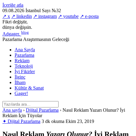
İçeriğe atla
09.08.2026
İstanbul
Sayı №32
↗ x
↗ linkedin
↗ instagram
↗ youtube
↗ e-posta
Fikri değiştir,
dünya değişsin.
blog
Adgager
.
Pazarlama Araştırmasının Geleceği
Ana Sayfa
Pazarlama
Reklam
Teknoloji
İyi Fikirler
İlginç
İlham
Kültür & Sanat
Gager!
Ana sayfa
›
Dijital Pazarlama
›
Nasıl Reklam Yazarı Olunur? İyi
Reklam İçin Tüyolar
✦ Dijital Pazarlama
3 dk okuma
Ekim 23, 2019
Nasıl Reklam
Yazarı Olunur?
İyi Reklam