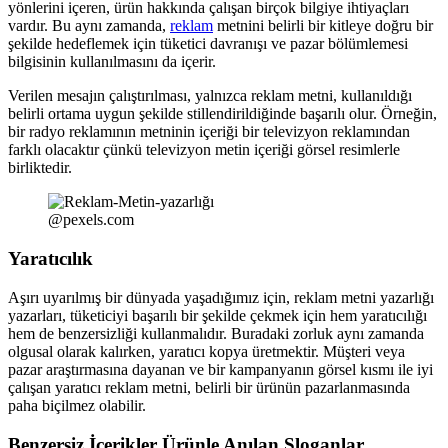
yönlerini içeren, ürün hakkında çalışan birçok bilgiye ihtiyaçları
vardır. Bu aynı zamanda,
reklam
metnini belirli bir kitleye doğru bir
şekilde hedeflemek için tüketici davranışı ve pazar bölümlemesi
bilgisinin kullanılmasını da içerir.
Verilen mesajın çalıştırılması, yalnızca reklam metni, kullanıldığı
belirli ortama uygun şekilde stillendirildiğinde başarılı olur. Örneğin,
bir radyo reklamının metninin içeriği bir televizyon reklamından
farklı olacaktır çünkü televizyon metin içeriği görsel resimlerle
birliktedir.
@pexels.com
Yaratıcılık
Aşırı uyarılmış bir dünyada yaşadığımız için, reklam metni yazarlığı
yazarları, tüketiciyi başarılı bir şekilde çekmek için hem yaratıcılığı
hem de benzersizliği kullanmalıdır. Buradaki zorluk aynı zamanda
olgusal olarak kalırken, yaratıcı kopya üretmektir. Müşteri veya
pazar araştırmasına dayanan ve bir kampanyanın görsel kısmı ile iyi
çalışan yaratıcı reklam metni, belirli bir ürünün pazarlanmasında
paha biçilmez olabilir.
Benzersiz İçerikler Ürünle Anılan Sloganlar