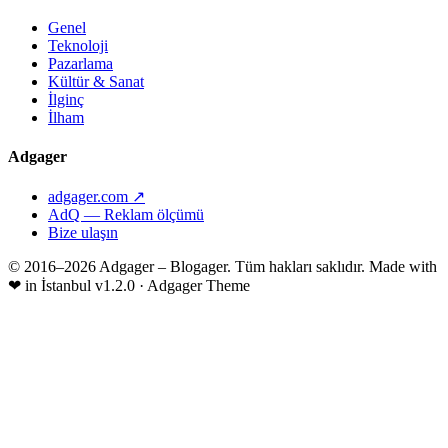
Genel
Teknoloji
Pazarlama
Kültür & Sanat
İlginç
İlham
Adgager
adgager.com ↗
AdQ — Reklam ölçümü
Bize ulaşın
© 2016–2026 Adgager – Blogager. Tüm hakları saklıdır.
Made with
❤
in İstanbul
v1.2.0 · Adgager Theme