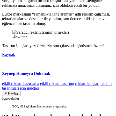
vurgu yapmak, güçlü bir ileti oluşturmak yaratmak istediğiniz
reklamda amacınıza ulaşmanız için oldukça etkili bir yoldur.
Luxor markasının “samanlıkta iğne aramak” adlı reklam çalışması,
tekrarlamalar ve desenler ile yapılmış son derece akılda kalıcı ve
eğlenceli bir tasarım olmuş.
@twitter
Tasarım İpuçları yazı dizimizin son çıktısında görüşmek üzere!
Kaynak
Zeynep Humeyra Dokanak
etkili reklam hazırlama
etkili reklam tasarımı
reklam ipuçları
reklam
tasarımları için ipuçları
↗ Paylaş
İçindekiler
TOC, H2 başlıklarından otomatik oluşturulur.