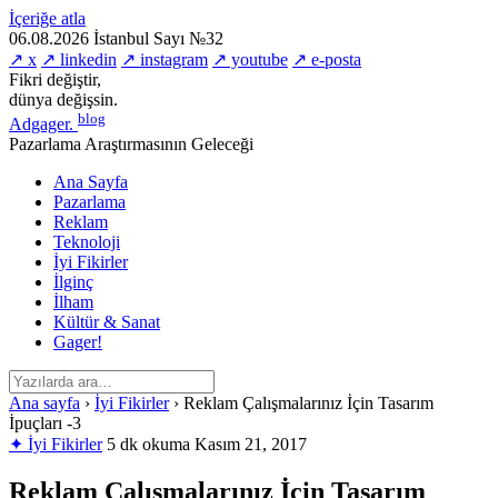
İçeriğe atla
06.08.2026
İstanbul
Sayı №32
↗ x
↗ linkedin
↗ instagram
↗ youtube
↗ e-posta
Fikri değiştir,
dünya değişsin.
blog
Adgager
.
Pazarlama Araştırmasının Geleceği
Ana Sayfa
Pazarlama
Reklam
Teknoloji
İyi Fikirler
İlginç
İlham
Kültür & Sanat
Gager!
Ana sayfa
›
İyi Fikirler
›
Reklam Çalışmalarınız İçin Tasarım
İpuçları -3
✦ İyi Fikirler
5 dk okuma
Kasım 21, 2017
Reklam Çalışmalarınız İçin Tasarım