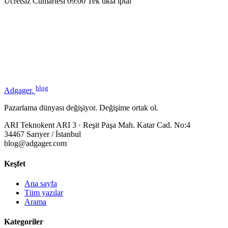
Ücretsiz
Cumartesi 09:00
Tek tıkla iptal
blog
Adgager
.
Pazarlama dünyası değişiyor. Değişime ortak ol.
ARI Teknokent ARI 3 · Reşit Paşa Mah. Katar Cad. No:4
34467 Sarıyer / İstanbul
blog@adgager.com
Keşfet
Ana sayfa
Tüm yazılar
Arama
Kategoriler