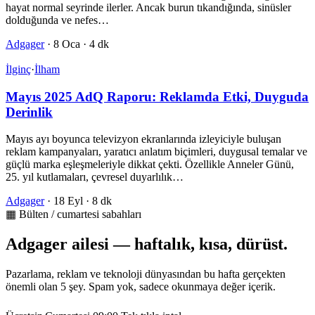
hayat normal seyrinde ilerler. Ancak burun tıkandığında, sinüsler
dolduğunda ve nefes…
Adgager
·
8 Oca
·
4 dk
İlginç
·
İlham
Mayıs 2025 AdQ Raporu: Reklamda Etki, Duyguda
Derinlik
Mayıs ayı boyunca televizyon ekranlarında izleyiciyle buluşan
reklam kampanyaları, yaratıcı anlatım biçimleri, duygusal temalar ve
güçlü marka eşleşmeleriyle dikkat çekti. Özellikle Anneler Günü,
25. yıl kutlamaları, çevresel duyarlılık…
Adgager
·
18 Eyl
·
8 dk
▦ Bülten / cumartesi sabahları
Adgager ailesi — haftalık, kısa, dürüst.
Pazarlama, reklam ve teknoloji dünyasından bu hafta gerçekten
önemli olan 5 şey. Spam yok, sadece okunmaya değer içerik.