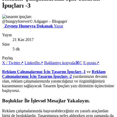
İpuçları -3
@hungryforever
© Adgager – Blogager
Zeynep Humeyra Dokanak
Yazar
Yayın
21 Kas 2017
Süre
5 dk
Paylaş
X / Twitter
↗
LinkedIn
↗
Bağlantıyı kopyala
⌘C
E-posta
↗
Reklam Çalışmalarınız İçin Tasarım İpuçları -1
ve
Reklam
Çalışmalarımız İçin Tasarım İpuçları -2
yazılarımızın devamı
olan, reklam çalışmalarınızda yaratıcılığınız ve özgünlüğünüzü
kazanmanızı sağlayacak Tasarım İpuçları yazı dizimizin üçüncüsüne
başlıyoruz.
Boşluklar İle İşlevsel Mesajlar Yakalayın.
Reklam çalışmalarınızda başvurabileceğiniz en yararlı araçlardan
birisi de boşluklardır. Tasarımınıza nefes aldırırken aynı zamanda da