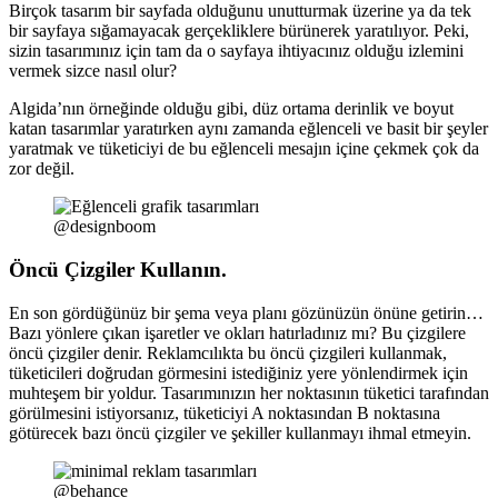
Birçok tasarım bir sayfada olduğunu unutturmak üzerine ya da tek
bir sayfaya sığamayacak gerçekliklere bürünerek yaratılıyor. Peki,
sizin tasarımınız için tam da o sayfaya ihtiyacınız olduğu izlemini
vermek sizce nasıl olur?
Algida’nın örneğinde olduğu gibi, düz ortama derinlik ve boyut
katan tasarımlar yaratırken aynı zamanda eğlenceli ve basit bir şeyler
yaratmak ve tüketiciyi de bu eğlenceli mesajın içine çekmek çok da
zor değil.
@designboom
Öncü Çizgiler Kullanın.
En son gördüğünüz bir şema veya planı gözünüzün önüne getirin…
Bazı yönlere çıkan işaretler ve okları hatırladınız mı? Bu çizgilere
öncü çizgiler denir. Reklamcılıkta bu öncü çizgileri kullanmak,
tüketicileri doğrudan görmesini istediğiniz yere yönlendirmek için
muhteşem bir yoldur. Tasarımınızın her noktasının tüketici tarafından
görülmesini istiyorsanız, tüketiciyi A noktasından B noktasına
götürecek bazı öncü çizgiler ve şekiller kullanmayı ihmal etmeyin.
@behance