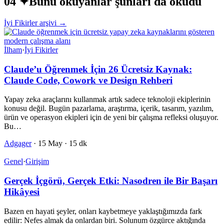
04 ✦
Bunu okuyanlar şunları da okudu
İyi Fikirler arşivi →
İlham
·
İyi Fikirler
Claude’u Öğrenmek İçin 26 Ücretsiz Kaynak:
Claude Code, Cowork ve Design Rehberi
Yapay zeka araçlarını kullanmak artık sadece teknoloji ekiplerinin
konusu değil. Bugün pazarlama, araştırma, içerik, tasarım, yazılım,
ürün ve operasyon ekipleri için de yeni bir çalışma refleksi oluşuyor.
Bu…
Adgager
·
15 May
·
15 dk
Genel
·
Girişim
Gerçek İçgörü, Gerçek Etki: Nasodren ile Bir Başarı
Hikâyesi
Bazen en hayati şeyler, onları kaybetmeye yaklaştığımızda fark
edilir: Nefes almak da onlardan biri. Solunum özgürce aktığında