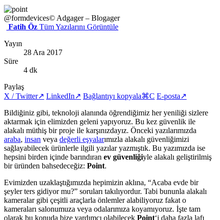
@formdevices
© Adgager – Blogager
Fatih Öz
Tüm Yazılarını Görüntüle
Yayın
28 Ara 2017
Süre
4 dk
Paylaş
X / Twitter
↗
LinkedIn
↗
Bağlantıyı kopyala
⌘C
E-posta
↗
Bildiğiniz gibi, teknoloji alanında öğrendiğimiz her yeniliği sizlere
aktarmak için elimizden geleni yapıyoruz. Bu kez güvenlik ile
alakalı müthiş bir proje ile karşınızdayız. Önceki yazılarımızda
araba
,
insan
veya
değerli eşyalar
ımızla alakalı güvenliğimizi
sağlayabilecek ürünlerle ilgili yazılar yazmıştık. Bu yazımızda ise
hepsini birden içinde barındıran
ev güvenliği
yle alakalı geliştirilmiş
bir üründen bahsedeceğiz:
Point
.
Evimizden uzaklaştığımızda hepimizin aklına, “Acaba evde bir
şeyler ters gidiyor mu?” soruları takılıyordur. Tabi bununla alakalı
kameralar gibi çeşitli araçlarla önlemler alabiliyoruz fakat o
kameraları salonumuza veya odalarımıza koyamıyoruz. İşte tam
olarak bu konuda bize yardımcı olabilecek
Point
‘i daha fazla lafı