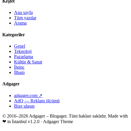
Keşfet
Ana sayfa
Tüm yazılar
Arama
Kategoriler
Genel
Teknoloji
Pazarlama
Kültür & Sanat
İlginç
İlham
Adgager
adgager.com ↗
AdQ — Reklam ölçümü
Bize ulaşın
© 2016–2026 Adgager – Blogager. Tüm hakları saklıdır.
Made with
❤
in İstanbul
v1.2.0 · Adgager Theme