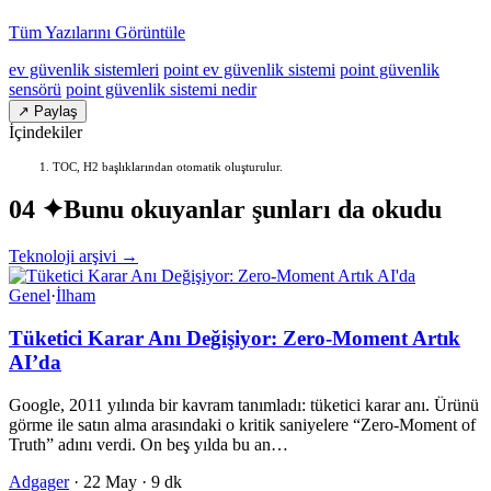
Tüm Yazılarını Görüntüle
ev güvenlik sistemleri
point ev güvenlik sistemi
point güvenlik
sensörü
point güvenlik sistemi nedir
↗ Paylaş
İçindekiler
TOC, H2 başlıklarından otomatik oluşturulur.
04 ✦
Bunu okuyanlar şunları da okudu
Teknoloji arşivi →
Genel
·
İlham
Tüketici Karar Anı Değişiyor: Zero-Moment Artık
AI’da
Google, 2011 yılında bir kavram tanımladı: tüketici karar anı. Ürünü
görme ile satın alma arasındaki o kritik saniyelere “Zero-Moment of
Truth” adını verdi. On beş yılda bu an…
Adgager
·
22 May
·
9 dk