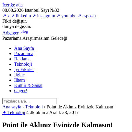
İçeriğe atla
08.08.2026
İstanbul
Sayı №32
↗ x
↗ linkedin
↗ instagram
↗ youtube
↗ e-posta
Fikri değiştir,
dünya değişsin.
blog
Adgager
.
Pazarlama Araştırmasının Geleceği
Ana Sayfa
Pazarlama
Reklam
Teknoloji
İyi Fikirler
İlginç
İlham
Kültür & Sanat
Gager!
Ana sayfa
›
Teknoloji
›
Point ile Aklınız Evinizde Kalmasın!
✦ Teknoloji
4 dk okuma
Aralık 28, 2017
Point ile Aklınız Evinizde Kalmasın!