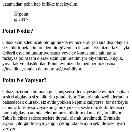
uzatmadan gelin hep birlikte inceleyelim.
@CNN
Point Nedir?
Cihaz evinizden uzak olduğunuzda evinizde oluşan sıra dışı olayları
size bildirmek için üretilen bir güvenlik cihazıdır. Evinizde fazlasıyla
değerli eşya bulunduruyorsanız veya ev konusunda takıntınız
fazlaysa point tam olarak sizin için üretilmiştir diyebiliriz. Küçük,
yuvarlak ve plastik olan Point, evimizin hemen her noktasına
görsellik açısından da uyum sağlayabiliyor.
Point Ne Yapıyor?
Cihaz, üzerinde bulunan gelişmiş sensörler sayesinde evinizde çıkan
sesleri algılayıp size bildirim gönderiyor. Tam olarak özelliklerinden
bahsedecek olursak, siz evde yokken kapınız çalıyorsa, bir darbeyle
camınız kırıldıysa veya komşunuz yüksek sesle müzik dinliyorsa o
bunu algılayıp anında telefonunuza bildirim olarak düşürebiliyor.
Tabii ki cihaz sadece seslere duyarlı olarak üretilmedi. Evinizde
sigara içildiğinde veya yangın çıktığında da aynı şekilde size uyarı
veriyor.