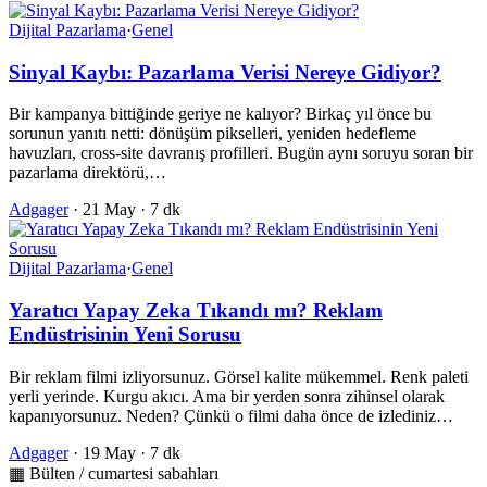
Dijital Pazarlama
·
Genel
Sinyal Kaybı: Pazarlama Verisi Nereye Gidiyor?
Bir kampanya bittiğinde geriye ne kalıyor? Birkaç yıl önce bu
sorunun yanıtı netti: dönüşüm pikselleri, yeniden hedefleme
havuzları, cross-site davranış profilleri. Bugün aynı soruyu soran bir
pazarlama direktörü,…
Adgager
·
21 May
·
7 dk
Dijital Pazarlama
·
Genel
Yaratıcı Yapay Zeka Tıkandı mı? Reklam
Endüstrisinin Yeni Sorusu
Bir reklam filmi izliyorsunuz. Görsel kalite mükemmel. Renk paleti
yerli yerinde. Kurgu akıcı. Ama bir yerden sonra zihinsel olarak
kapanıyorsunuz. Neden? Çünkü o filmi daha önce de izlediniz…
Adgager
·
19 May
·
7 dk
▦ Bülten / cumartesi sabahları