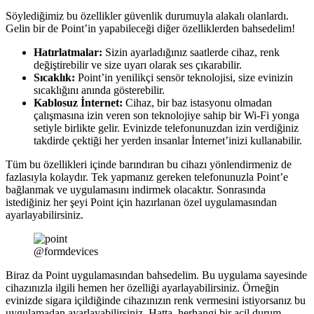
Söylediğimiz bu özellikler güvenlik durumuyla alakalı olanlardı.
Gelin bir de Point’in yapabileceği diğer özelliklerden bahsedelim!
Hatırlatmalar:
Sizin ayarladığınız saatlerde cihaz, renk
değiştirebilir ve size uyarı olarak ses çıkarabilir.
Sıcaklık:
Point’in yenilikçi sensör teknolojisi, size evinizin
sıcaklığını anında gösterebilir.
Kablosuz İnternet:
Cihaz, bir baz istasyonu olmadan
çalışmasına izin veren son teknolojiye sahip bir Wi-Fi yonga
setiyle birlikte gelir. Evinizde telefonunuzdan izin verdiğiniz
takdirde çektiği her yerden insanlar İnternet’inizi kullanabilir.
Tüm bu özellikleri içinde barındıran bu cihazı yönlendirmeniz de
fazlasıyla kolaydır. Tek yapmanız gereken telefonunuzla Point’e
bağlanmak ve uygulamasını indirmek olacaktır. Sonrasında
istediğiniz her şeyi Point için hazırlanan özel uygulamasından
ayarlayabilirsiniz.
@formdevices
Biraz da Point uygulamasından bahsedelim. Bu uygulama sayesinde
cihazınızla ilgili hemen her özelliği ayarlayabilirsiniz. Örneğin
evinizde sigara içildiğinde cihazınızın renk vermesini istiyorsanız bu
uygulamadan ayarlayabilirsiniz. Hatta, herhangi bir acil durum