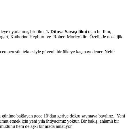
rdeye uyarlanmış bir film.
1. Dünya Savaşı filmi
olan bu film,
art, Katherine Hepburn ve Robert Morley’dir. Özellikle nostaljik
ceraperestin teknesiyle güvenli bir ülkeye kaçmayı dener. Nehir
ilk gününe bağlayan gece 10’dan geriye doğru saymaya bayılırız. Yeni
umut etmek için yeni yıla ihtiyacımız yoktur. Bir bakış, anlamlı bir
 umudunu hem de aşkı bir arada anlatıyor.