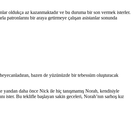
tanlar oldukça az kazanmaktadır ve bu duruma bir son vermek isterler.
arla patronlarını bir araya getirmeye çalışan asistanlar sonunda
en heyecanladıran, bazen de yüzünüzde bir tebessüm oluşturacak
Öte yandan daha önce Nick ile hiç tanışmamış Norah, kendisiyle
nı ister. Bu teklifle başlayan sakin geceleri, Norah’nın sarhoş kız