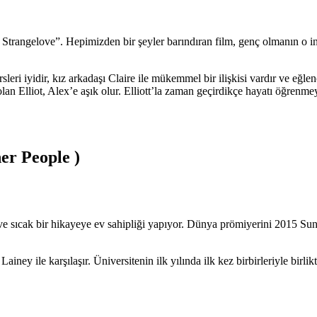
ex Strangelove”. Hepimizden bir şeyler barındıran film, genç olmanın o
eri iyidir, kız arkadaşı Claire ile mükemmel bir ilişkisi vardır ve eğlenc
k olan Elliot, Alex’e aşık olur. Elliott’la zaman geçirdikçe hayatı öğrenme
er People )
e sıcak bir hikayeye ev sahipliği yapıyor. Dünya prömiyerini 2015 Sund
Lainey ile karşılaşır. Üniversitenin ilk yılında ilk kez birbirleriyle birl