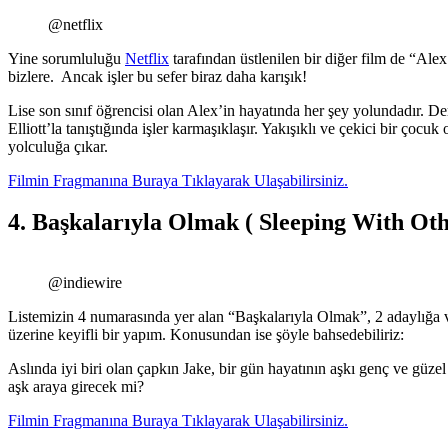
@netflix
Yine sorumluluğu
Netflix
tarafından üstlenilen bir diğer film de “Al
bizlere. Ancak işler bu sefer biraz daha karışık!
Lise son sınıf öğrencisi olan Alex’in hayatında her şey yolundadır. Dersl
Elliott’la tanıştığında işler karmaşıklaşır. Yakışıklı ve çekici bir çocu
yolculuğa çıkar.
Filmin Fragmanına Buraya Tıklayarak Ulaşabilirsiniz.
4. Başkalarıyla Olmak ( Sleeping With Oth
@indiewire
Listemizin 4 numarasında yer alan “Başkalarıyla Olmak”, 2 adaylığa v
üzerine keyifli bir yapım. Konusundan ise şöyle bahsedebiliriz:
Aslında iyi biri olan çapkın Jake, bir gün hayatının aşkı genç ve güzel 
aşk araya girecek mi?
Filmin Fragmanına Buraya Tıklayarak Ulaşabilirsiniz.