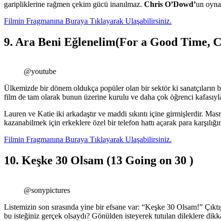
garipliklerine rağmen çekim gücü inanılmaz.
Chris O’Dowd’
un oynad
Filmin Fragmanına Buraya Tıklayarak Ulaşabilirsiniz.
9. Ara Beni Eğlenelim(For a Good Time, C
@youtube
Ülkemizde bir dönem oldukça popüler olan bir sektör ki sanatçıların 
film de tam olarak bunun üzerine kurulu ve daha çok öğrenci kafasıyla 
Lauren ve Katie iki arkadaştır ve maddi sıkıntı içine girmişlerdir. Masr
kazanabilmek için erkeklere özel bir telefon hattı açarak para karşılı
Filmin Fragmanına Buraya Tıklayarak Ulaşabilirsiniz.
10. Keşke 30 Olsam (13 Going on 30 )
@sonypictures
Listemizin son sırasında yine bir efsane var: “Keşke 30 Olsam!” Çıkt
bu isteğiniz gerçek olsaydı? Gönülden isteyerek tutulan dileklere dik