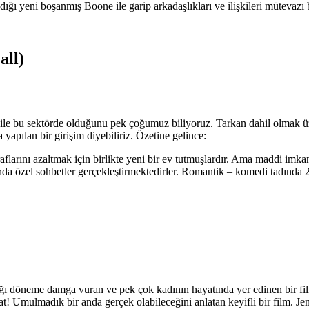
ığı yeni boşanmış Boone ile garip arkadaşlıkları ve ilişkileri mütevazı 
all)
bile bu sektörde olduğunu pek çoğumuz biliyoruz. Tarkan dahil olmak ü
yapılan bir girişim diyebiliriz. Özetine gelince:
aflarını azaltmak için birlikte yeni bir ev tutmuşlardır. Ama maddi imkansı
ğında özel sohbetler gerçekleştirmektedirler. Romantik – komedi tadında
ığı döneme damga vuran ve pek çok kadının hayatında yer edinen bir fil
kat! Umulmadık bir anda gerçek olabileceğini anlatan keyifli bir film. 