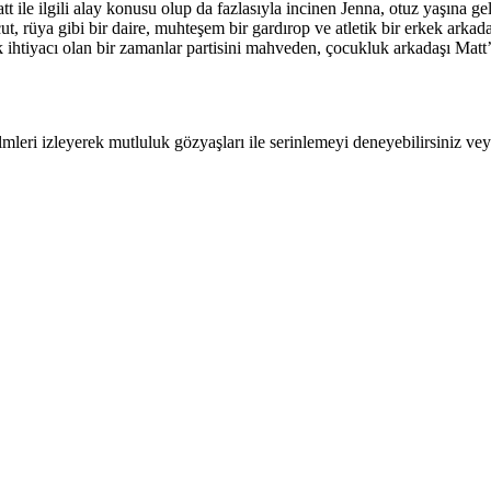
tt ile ilgili alay konusu olup da fazlasıyla incinen Jenna, otuz yaşına g
ut, rüya gibi bir daire, muhteşem bir gardırop ve atletik bir erkek arkad
 ihtiyacı olan bir zamanlar partisini mahveden, çocukluk arkadaşı Matt’ti
leri izleyerek mutluluk gözyaşları ile serinlemeyi deneyebilirsiniz veya