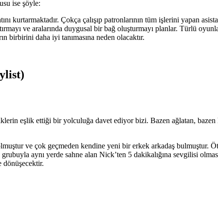
usu ise şöyle:
tını kurtarmaktadır. Çokça çalışıp patronlarının tüm işlerini yapan asis
ıştırmayı ve aralarında duygusal bir bağ oluşturmayı planlar. Türlü oyunl
rın birbirini daha iyi tanımasına neden olacaktır.
ylist)
iklerin eşlik ettiği bir yolculuğa davet ediyor bizi. Bazen ağlatan, baz
at olmuştur ve çok geçmeden kendine yeni bir erkek arkadaş bulmuştur. 
 grubuyla aynı yerde sahne alan Nick’ten 5 dakikalığına sevgilisi olması
 dönüşecektir.