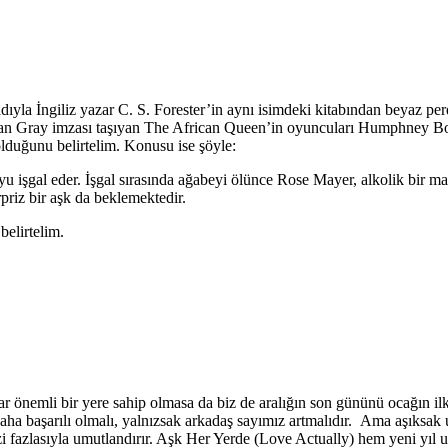
adıyla İngiliz yazar C. S. Forester’in aynı isimdeki kitabından beyaz pe
an Gray imzası taşıyan The African Queen’in oyuncuları Humphney Bog
olduğunu belirtelim. Konusu ise şöyle:
 işgal eder. İşgal sırasında ağabeyi ölünce Rose Mayer, alkolik bir ma
rpriz bir aşk da beklemektedir.
belirtelim.
ar önemli bir yere sahip olmasa da biz de aralığın son gününü ocağın 
 daha başarılı olmalı, yalnızsak arkadaş sayımız artmalıdır. Ama aşıksak 
bizi fazlasıyla umutlandırır. Aşk Her Yerde (Love Actually) hem yeni yıl