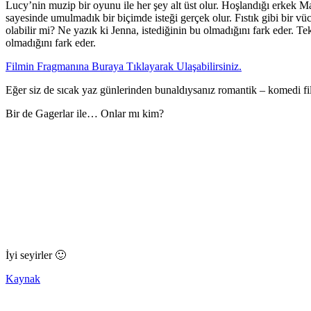
Lucy’nin muzip bir oyunu ile her şey alt üst olur. Hoşlandığı erkek Ma
sayesinde umulmadık bir biçimde isteği gerçek olur. Fıstık gibi bir vüc
olabilir mi? Ne yazık ki Jenna, istediğinin bu olmadığını fark eder. Tek
olmadığını fark eder.
Filmin Fragmanına Buraya Tıklayarak Ulaşabilirsiniz.
Eğer siz de sıcak yaz günlerinden bunaldıysanız romantik – komedi film
Bir de Gagerlar ile… Onlar mı kim?
İyi seyirler 🙂
Kaynak