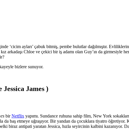
ğinde ‘cicim ayları’ çabuk bitmiş, pembe bulutlar dağılmıştır. Evlilikle
 kız arkadaşı Chloe ve çekici bir iş adamı olan Guy’ın da girmesiyle her 
ir?
ikayeyle bizlere sunuyor.
e Jessica James )
mes
bir
Netflix
yapımı. Sundance ruhuna sahip film, New York sokakları
kla da baş etmeye uğraşıyor. Bir yandan da çocuklara tiyatro öğretiyor.
belki biraz antipati yaratan Jessica, hızla seyircinin kalbini kazanıyor. 