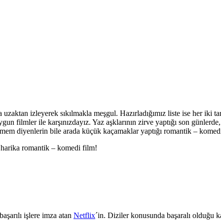
 uzaktan izleyerek sıkılmakla meşgul. Hazırladığımız liste ise her iki ta
 filmler ile karşınızdayız. Yaz aşklarının zirve yaptığı son günlerde, b
emem diyenlerin bile arada küçük kaçamaklar yaptığı romantik – komedi 
 harika romantik – komedi film!
aşarılı işlere imza atan
Netflix
´in. Diziler konusunda başaralı olduğu k