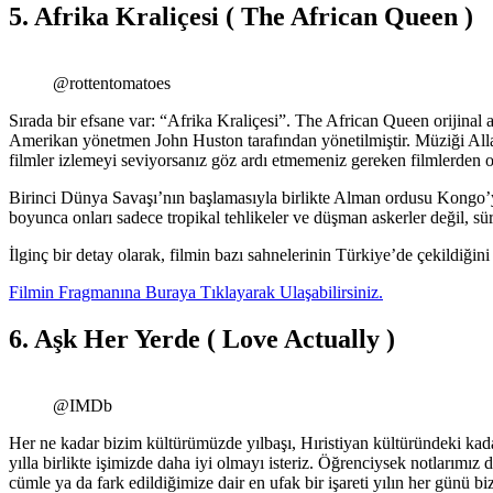
5. Afrika Kraliçesi ( The African Queen )
@rottentomatoes
Sırada bir efsane var: “Afrika Kraliçesi”. The African Queen orijinal 
Amerikan yönetmen John Huston tarafından yönetilmiştir. Müziği All
filmler izlemeyi seviyorsanız göz ardı etmemeniz gereken filmlerden 
Birinci Dünya Savaşı’nın başlamasıyla birlikte Alman ordusu Kongo’yu
boyunca onları sadece tropikal tehlikeler ve düşman askerler değil, sü
İlginç bir detay olarak, filmin bazı sahnelerinin Türkiye’de çekildiğini 
Filmin Fragmanına Buraya Tıklayarak Ulaşabilirsiniz.
6.
Aşk Her Yerde ( Love Actually )
@IMDb
Her ne kadar bizim kültürümüzde yılbaşı, Hıristiyan kültüründeki kad
yılla birlikte işimizde daha iyi olmayı isteriz. Öğrenciysek notlarımız
cümle ya da fark edildiğimize dair en ufak bir işareti yılın her günü 