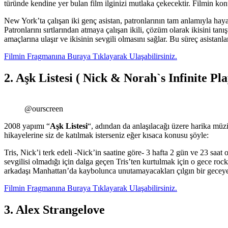
türünde kendine yer bulan film ilginizi mutlaka çekecektir. Filmin kon
New York’ta çalışan iki genç asistan, patronlarının tam anlamıyla haya
Patronlarını sırtlarından atmaya çalışan ikili, çözüm olarak ikisini tan
amaçlarına ulaşır ve ikisinin sevgili olmasını sağlar. Bu süreç asistanla
Filmin Fragmanına Buraya Tıklayarak Ulaşabilirsiniz.
2. Aşk Listesi ( Nick & Norah`s Infinite Pla
@ourscreen
2008 yapımı “
Aşk Listesi
“, adından da anlaşılacağı üzere harika müz
hikayelerine siz de katılmak isterseniz eğer kısaca konusu şöyle:
Tris, Nick’i terk edeli -Nick’in saatine göre- 3 hafta 2 gün ve 23 sa
sevgilisi olmadığı için dalga geçen Tris’ten kurtulmak için o gece rock
arkadaşı Manhattan’da kaybolunca unutamayacakları çılgın bir geceye
Filmin Fragmanına Buraya Tıklayarak Ulaşabilirsiniz.
3. Alex Strangelove