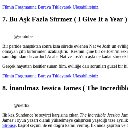
Filmin Fragmanına Buraya Tıklayarak Ulaşabilirsiniz.
7. Bu Aşk Fazla Sürmez ( I Give It a Year )
@youtube
Bir partide tanıştıktan sonra kısa sürede evlenen Nat ve Josh’un evlili
olmayan çifti birbirinden uzaklaştırır. Resmin içine bir de Josh’ın eski
sanıldığından da zordur! Acaba Nat ve Josh’un aşkı ne kadar sürecekt
Gerçek hayattan kesitler sunan film, evliliğe dair sorunları güzel bir h
Filmin Fragmanına Buraya Tıklayarak Ulaşabilirsiniz.
8. İnanılmaz Jessica James ( The Incredibl
@netflix
İlk kez Sundance’te seyirci karşısına çıkan
The Incredible Jessica Ja
James’i oyun yazarı olarak yükselmeye çalışırken yaşadığı taze ayrılı
Strouse,
başrol seçimi ile en doğru kararı vermiş. İlk anda şaşırtan ve 