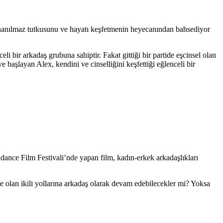
 inanılmaz tutkusunu ve hayatı keşfetmenin heyecanından bahsediyor
eli bir arkadaş grubuna sahiptir. Fakat gittiği bir partide eşcinsel olan
ye başlayan Alex, kendini ve cinselliğini keşfettiği eğlenceli bir
ance Film Festivali’nde yapan film, kadın-erkek arkadaşlıkları
ikte olan ikili yollarına arkadaş olarak devam edebilecekler mi? Yoksa