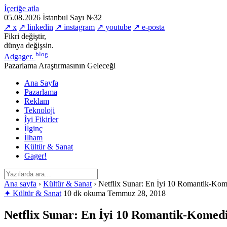
İçeriğe atla
05.08.2026
İstanbul
Sayı №32
↗ x
↗ linkedin
↗ instagram
↗ youtube
↗ e-posta
Fikri değiştir,
dünya değişsin.
blog
Adgager
.
Pazarlama Araştırmasının Geleceği
Ana Sayfa
Pazarlama
Reklam
Teknoloji
İyi Fikirler
İlginç
İlham
Kültür & Sanat
Gager!
Ana sayfa
›
Kültür & Sanat
›
Netflix Sunar: En İyi 10 Romantik-Kom
✦ Kültür & Sanat
10 dk okuma
Temmuz 28, 2018
Netflix Sunar: En İyi 10 Romantik-Komedi