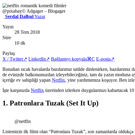
@pixabay
© Adgager – Blogager
Serdal Dalbul
Yazar
Yayın
28 Tem 2018
Süre
10 dk
Paylaş
X / Twitter
↗
LinkedIn
↗
Bağlantıyı kopyala
⌘C
E-posta
↗
Bunaltan sıcak havalarda bazılarımız tatilde dinlenirken, bazılarımız da
de evinizde balkonunuzdan izleyebileceğiniz, tam da yazın moduna uygun
içeriğe ev sahipliği yapan
Netflix
, yine yardımımıza koşuyor. Ben izl
İşte karşınızda
Netflix
üzerinden izlerken duygularınızı kabartacak 10
1. Patronlara Tuzak (Set It Up)
@netflix
Listemizin ilk filmi olan “Patronlara Tuzak”, son zamanlarda oldukça b