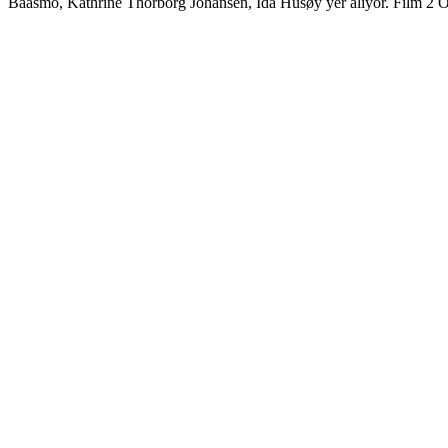
Baasmo, Kathrine Thorborg Johansen, Ida Husøy yer alıyor. Film 2 Oc