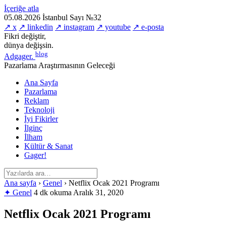
İçeriğe atla
05.08.2026
İstanbul
Sayı №32
↗ x
↗ linkedin
↗ instagram
↗ youtube
↗ e-posta
Fikri değiştir,
dünya değişsin.
blog
Adgager
.
Pazarlama Araştırmasının Geleceği
Ana Sayfa
Pazarlama
Reklam
Teknoloji
İyi Fikirler
İlginç
İlham
Kültür & Sanat
Gager!
Ana sayfa
›
Genel
›
Netflix Ocak 2021 Programı
✦ Genel
4 dk okuma
Aralık 31, 2020
Netflix Ocak 2021 Programı