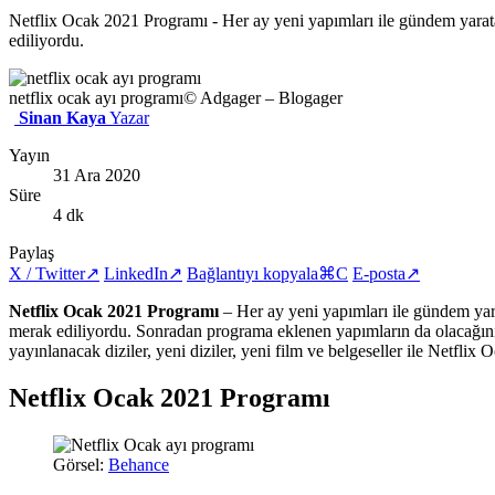
Netflix Ocak 2021 Programı - Her ay yeni yapımları ile gündem yarata
ediliyordu.
netflix ocak ayı programı
© Adgager – Blogager
Sinan Kaya
Yazar
Yayın
31 Ara 2020
Süre
4 dk
Paylaş
X / Twitter
↗
LinkedIn
↗
Bağlantıyı kopyala
⌘C
E-posta
↗
Netflix Ocak 2021 Programı
– Her ay yeni yapımları ile gündem yar
merak ediliyordu. Sonradan programa eklenen yapımların da olacağını
yayınlanacak diziler, yeni diziler, yeni film ve belgeseller ile Netfl
Netflix Ocak 2021 Programı
Görsel:
Behance