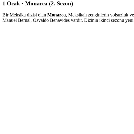
1 Ocak • Monarca (2. Sezon)
Bir Meksika dizisi olan
Monarca
, Meksikalı zenginlerin yolsuzluk ve
Manuel Bernal, Osvaldo Benavides vardır. Dizinin ikinci sezonu yeni y