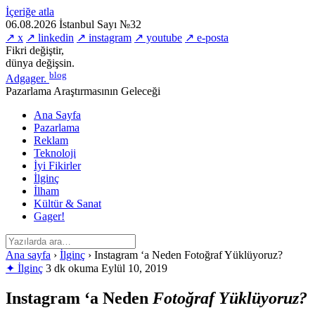
İçeriğe atla
06.08.2026
İstanbul
Sayı №32
↗ x
↗ linkedin
↗ instagram
↗ youtube
↗ e-posta
Fikri değiştir,
dünya değişsin.
blog
Adgager
.
Pazarlama Araştırmasının Geleceği
Ana Sayfa
Pazarlama
Reklam
Teknoloji
İyi Fikirler
İlginç
İlham
Kültür & Sanat
Gager!
Ana sayfa
›
İlginç
›
Instagram ‘a Neden Fotoğraf Yüklüyoruz?
✦ İlginç
3 dk okuma
Eylül 10, 2019
Instagram ‘a Neden
Fotoğraf Yüklüyoruz?