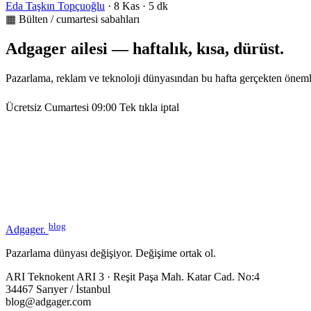
Eda Taşkın Topçuoğlu
·
8 Kas
·
5 dk
▦ Bülten / cumartesi sabahları
Adgager ailesi — haftalık, kısa, dürüst.
Pazarlama, reklam ve teknoloji dünyasından bu hafta gerçekten öneml
Ücretsiz
Cumartesi 09:00
Tek tıkla iptal
blog
Adgager
.
Pazarlama dünyası değişiyor. Değişime ortak ol.
ARI Teknokent ARI 3 · Reşit Paşa Mah. Katar Cad. No:4
34467 Sarıyer / İstanbul
blog@adgager.com