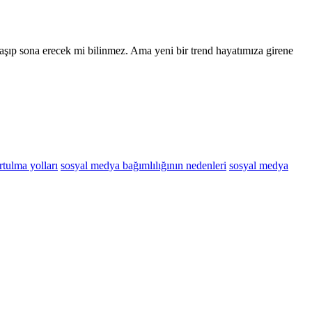
şıp sona erecek mi bilinmez. Ama yeni bir trend hayatımıza girene
tulma yolları
sosyal medya bağımlılığının nedenleri
sosyal medya