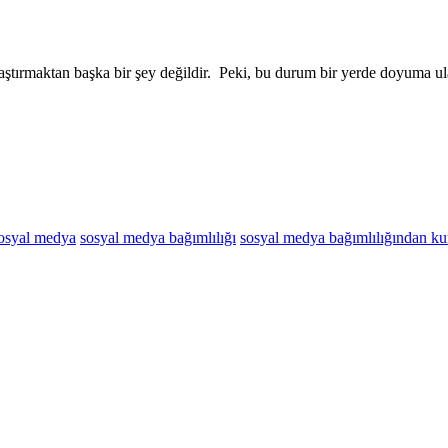
tırmaktan başka bir şey değildir. Peki, bu durum bir yerde doyuma ula
osyal medya
sosyal medya bağımlılığı
sosyal medya bağımlılığından kur