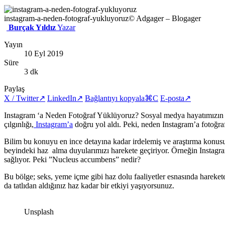
instagram-a-neden-fotograf-yukluyoruz
© Adgager – Blogager
Burçak Yıldız
Yazar
Yayın
10 Eyl 2019
Süre
3 dk
Paylaş
X / Twitter
↗
LinkedIn
↗
Bağlantıyı kopyala
⌘C
E-posta
↗
Instagram ‘a Neden Fotoğraf Yüklüyoruz? Sosyal medya hayatımızın de
çılgınlığı,
Instagram’a
doğru yol aldı. Peki, neden Instagram’a fotoğr
Bilim bu konuyu en ince detayına kadar irdelemiş ve araştırma konu
beyindeki haz alma duyularımızı harekete geçiriyor. Örneğin Instagr
sağlıyor. Peki ”Nucleus accumbens” nedir?
Bu bölge; seks, yeme içme gibi haz dolu faaliyetler esnasında hareke
da tatlıdan aldığınız haz kadar bir etkiyi yaşıyorsunuz.
Unsplash