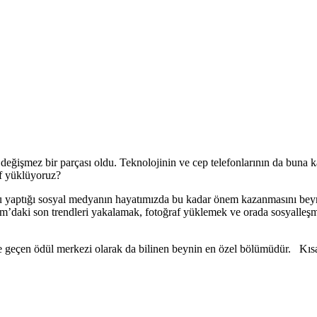
ğişmez bir parçası oldu. Teknolojinin ve cep telefonlarının da buna k
af yüklüyoruz?
su yaptığı sosyal medyanın hayatımızda bu kadar önem kazanmasını bey
am’daki son trendleri yakalamak, fotoğraf yüklemek ve orada sosyalle
te geçen ödül merkezi olarak da bilinen beynin en özel bölümüdür. Kısa