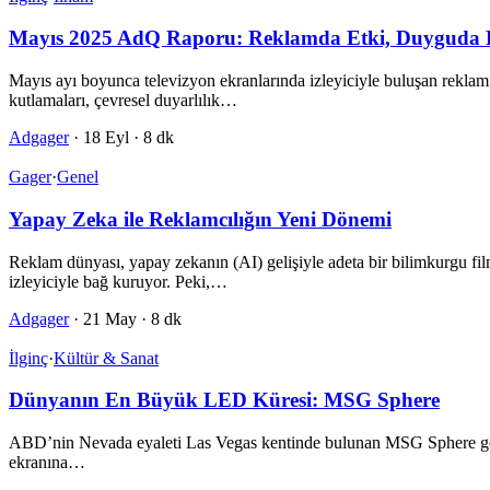
Mayıs 2025 AdQ Raporu: Reklamda Etki, Duyguda D
Mayıs ayı boyunca televizyon ekranlarında izleyiciyle buluşan reklam 
kutlamaları, çevresel duyarlılık…
Adgager
·
18 Eyl
·
8 dk
Gager
·
Genel
Yapay Zeka ile Reklamcılığın Yeni Dönemi
Reklam dünyası, yapay zekanın (AI) gelişiyle adeta bir bilimkurgu film
izleyiciyle bağ kuruyor. Peki,…
Adgager
·
21 May
·
8 dk
İlginç
·
Kültür & Sanat
Dünyanın En Büyük LED Küresi: MSG Sphere
ABD’nin Nevada eyaleti Las Vegas kentinde bulunan MSG Sphere gören
ekranına…