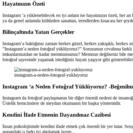
H
ayatınızın Özeti
Instagram ’a yüklenebilecek en iyi anlam ise hayatınızın özeti, her an
ya da genel anlamda kültürden sanattan, trendlerden kısacası her şeyden
Bilinçaltında Yatan Gerçekler
Instagram’a baktığınız zaman herkes güzel, herkes yakışıklı, herkes ze
”Instagram’a neden fotoğraf yüklüyoruz?” Sorusunun cevabına farklı bir
imkanlarınızdan ne kadar memnunsunuz? Memnun değilseniz bile memnu
fotoğraf sayesinde yaşamak istediğiniz hayatı yaşıyor gibi gösterebilirs
instagram-a-neden-fotograf-yukluyoruz
Instagram ‘a Neden Fotoğraf Yüklüyoruz? -Beğenilm
Instagram da fotoğraf paylaşmanın bir diğer önemli nedeni de insanoğ
Üstelik hemcinslere de meydan okumanın bir başka yöntemidir.
Kendini İfade Etmenin Dayanılmaz Cazibesi
İnsan psikolojisinde kendini ifade etmek çok önemli bir yer tutar. So
arasındaki o farkı iyi algılamak lazım…