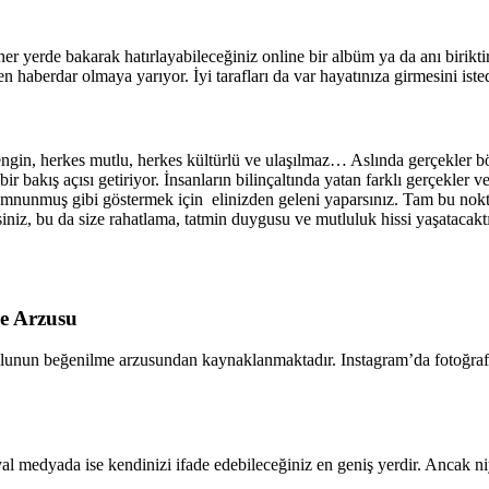
 her yerde bakarak hatırlayabileceğiniz online bir albüm ya da anı birik
 haberdar olmaya yarıyor. İyi tarafları da var hayatınıza girmesini istedi
ngin, herkes mutlu, herkes kültürlü ve ulaşılmaz… Aslında gerçekler böy
 bakış açısı getiriyor. İnsanların bilinçaltında yatan farklı gerçekler 
nmuş gibi göstermek için elinizden geleni yaparsınız. Tam bu noktad
iniz, bu da size rahatlama, tatmin duygusu ve mutluluk hissi yaşatacaktır
e Arzusu
lunun beğenilme arzusundan kaynaklanmaktadır. Instagram’da fotoğraf p
syal medyada ise kendinizi ifade edebileceğiniz en geniş yerdir. Ancak n