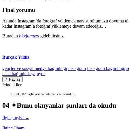
Final yorumu
Aslında Instagram’da fotoğraf yüklemek narsist ruhumuzu doyuma ulaş
kadar Instagram’a fotoğraf yüklemeye devam edeceğiz…
Buradan
bloğumuza
gidebilirsiniz.
Burçak Yıldız
gençler ve sosyal medya bağımlılığı
instagram
Instagram bağımlılığı
s
nasıl bağımlılık yapıyor
↗ Paylaş
İçindekiler
TOC, H2 başlıklarından otomatik oluşturulur.
04 ✦
Bunu okuyanlar şunları da okudu
İlginç arşivi →
İlginç
·
İlham