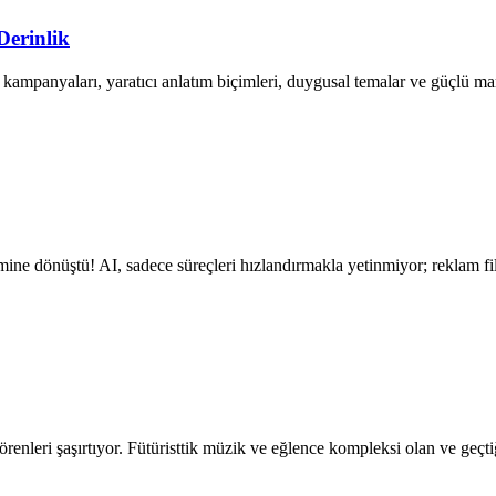
erinlik
kampanyaları, yaratıcı anlatım biçimleri, duygusal temalar ve güçlü mar
ine dönüştü! AI, sadece süreçleri hızlandırmakla yetinmiyor; reklam fil
leri şaşırtıyor. Fütüristtik müzik ve eğlence kompleksi olan ve geç