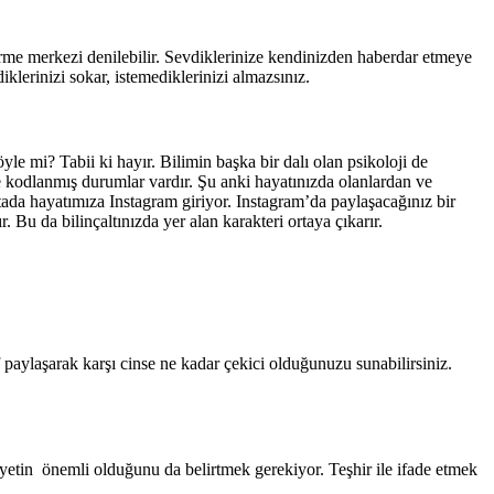
tirme merkezi denilebilir. Sevdiklerinize kendinizden haberdar etmeye
klerinizi sokar, istemediklerinizi almazsınız.
le mi? Tabii ki hayır. Bilimin başka bir dalı olan psikoloji de
ve kodlanmış durumlar vardır. Şu anki hayatınızda olanlardan ve
a hayatımıza Instagram giriyor. Instagram’da paylaşacağınız bir
. Bu da bilinçaltınızda yer alan karakteri ortaya çıkarır.
aylaşarak karşı cinse ne kadar çekici olduğunuzu sunabilirsiniz.
iyetin önemli olduğunu da belirtmek gerekiyor. Teşhir ile ifade etmek