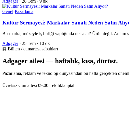
Adgager
·
28 Tem
·
9 dk
Genel
·
Pazarlama
Kültür Sermayesi: Markalar Sanatı Neden Satın Alıy
Bir marka, müzeyle iş birliği yaptığında ne satar? Ürün değil. Anlam
Adgager
·
25 Tem
·
10 dk
▦ Bülten / cumartesi sabahları
Adgager ailesi — haftalık, kısa, dürüst.
Pazarlama, reklam ve teknoloji dünyasından bu hafta gerçekten öneml
Ücretsiz
Cumartesi 09:00
Tek tıkla iptal