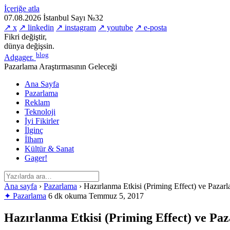
İçeriğe atla
07.08.2026
İstanbul
Sayı №32
↗ x
↗ linkedin
↗ instagram
↗ youtube
↗ e-posta
Fikri değiştir,
dünya değişsin.
blog
Adgager
.
Pazarlama Araştırmasının Geleceği
Ana Sayfa
Pazarlama
Reklam
Teknoloji
İyi Fikirler
İlginç
İlham
Kültür & Sanat
Gager!
Ana sayfa
›
Pazarlama
›
Hazırlanma Etkisi (Priming Effect) ve Pazar
✦ Pazarlama
6 dk okuma
Temmuz 5, 2017
Hazırlanma Etkisi (Priming Effect) ve Pa