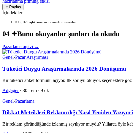
hazırlanma
priming etkisi
↗ Paylaş
İçindekiler
TOC, H2 başlıklarından otomatik oluşturulur.
04 ✦
Bunu okuyanlar şunları da okudu
Pazarlama arşivi →
Genel
·
Pazar Araştırması
Tüketici Duygu Araştırmalarında 2026 Dönüşümü
Bir tüketici anket formunu açıyor. İlk soruyu okuyor, seçeneklere g
Adgager
·
30 Tem
·
9 dk
Genel
·
Pazarlama
Dikkat Metrikleri Reklamcılığı Nasıl Yeniden Yazıyor
Bir reklam göründüğünde izlenmiş sayılıyor muydu? Yıllarca öyle kab