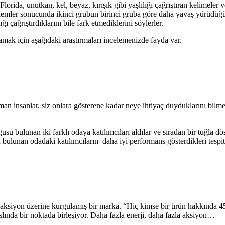
Florida, unutkan, kel, beyaz, kırışık gibi yaşlılığı çağrıştıran kelimeler 
emler sonucunda ikinci grubun birinci gruba göre daha yavaş yürüdüğü t
ı çağrıştırdıklarını bile fark etmediklerini söylerler.
lamak için aşağıdaki araştırmaları incelemenizde fayda var.
 insanlar, siz onlara gösterene kadar neye ihtiyaç duyduklarını bilmezl
usu bulunan iki farklı odaya katılımcıları aldılar ve sıradan bir tuğl
ulunan odadaki katılımcıların daha iyi performans gösterdikleri tespit 
 aksiyon üzerine kurgulamış bir marka. “Hiç kimse bir ürün hakkında 4
slında bir noktada birleşiyor. Daha fazla enerji, daha fazla aksiyon…