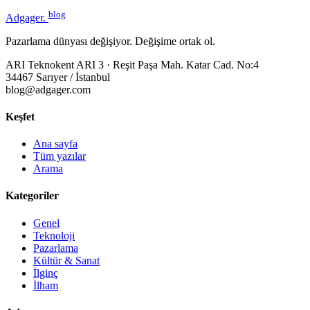
blog
Adgager
.
Pazarlama dünyası değişiyor. Değişime ortak ol.
ARI Teknokent ARI 3 · Reşit Paşa Mah. Katar Cad. No:4
34467 Sarıyer / İstanbul
blog@adgager.com
Keşfet
Ana sayfa
Tüm yazılar
Arama
Kategoriler
Genel
Teknoloji
Pazarlama
Kültür & Sanat
İlginç
İlham