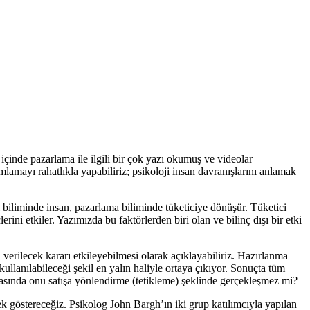
çinde pazarlama ile ilgili bir çok yazı okumuş ve videolar
mlamayı rahatlıkla yapabiliriz; psikoloji insan davranışlarını anlamak
ji biliminde insan, pazarlama biliminde tüketiciye dönüşür. Tüketici
erini etkiler. Yazımızda bu faktörlerden biri olan ve bilinç dışı bir etki
 verilecek kararı etkileyebilmesi olarak açıklayabiliriz. Hazırlanma
kullanılabileceği şekil en yalın haliyle ortaya çıkıyor. Sonuçta tüm
nrasında onu satışa yönlendirme (tetikleme) şeklinde gerçekleşmez mi?
ek göstereceğiz. Psikolog John Bargh’ın iki grup katılımcıyla yapılan