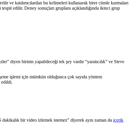
verilir ve katılımcılardan bu kelimeleri kullanarak birer cümle kurmaları
espit edilir. Deney sonuçları gruplara açıklandığında ikinci grup
er” diyen birinin yapabileceği tek şey vardır “yaratıcılık” ve Steve
a döşeme işlemi için mümkün olduğunca çok sayıda yöntem
edildi.
5 dakikalık bir video izlemek istemez” diyerek aynı zaman da
içerik