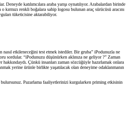
ar. Deneyde katılımcılara araba yarışı oynatılıyor. Arabalardan birinde
 o kırmızı renkli boğalara sahip logosu bulunan araç sürücüsü aracını
uları tüketicisine aktarabiliyor.
 nasıl etkileneceğini test etmek istediler. Bir gruba” iPodunuzla ne
 soru sordular. “iPodunuzu düşünürken aklınıza ne geliyor ?” Zaman
er hakkındaydı. Çünkü insanları zaman sözcüğüyle hazırlamak onlara
lanmak yerine ürünle birlikte yaşatılacak olan deneyime odaklanmanın
 bulursunuz. Pazarlama faaliyetlerinizi kurgularken priming etkisinin