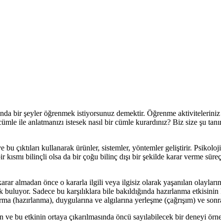
da bir şeyler öğrenmek istiyorsunuz demektir. Öğrenme aktiviteleriniz i
mle ile anlatmanızı istesek nasıl bir cümle kurardınız? Biz size şu tanı
 bu çıktıları kullanarak ürünler, sistemler, yöntemler geliştirir. Psikolo
r kısmı bilinçli olsa da bir çoğu bilinç dışı bir şekilde karar verme süreçl
arar almadan önce o kararla ilgili veya ilgisiz olarak yaşanılan olayların
ık buluyor. Sadece bu karşılıklara bile bakıldığında hazırlanma etkisinin 
turma (hazırlanma), duygularına ve algılarına yerleşme (çağrışım) ve so
n ve bu etkinin ortaya çıkarılmasında öncü sayılabilecek bir deneyi örn