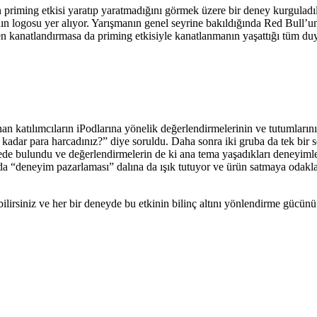
 priming etkisi yaratıp yaratmadığını görmek üzere bir deney kurguladıl
n logosu yer alıyor. Yarışmanın genel seyrine bakıldığında Red Bull’un
en kanatlandırmasa da priming etkisiyle kanatlanmanın yaşattığı tüm duyg
n katılımcıların iPodlarına yönelik değerlendirmelerinin ve tutumlarının
kadar para harcadınız?” diye soruldu. Daha sonra iki gruba da tek bir
ede bulundu ve değerlendirmelerin de ki ana tema yaşadıkları deneyiml
an da “deneyim pazarlaması” dalına da ışık tutuyor ve ürün satmaya odak
lirsiniz ve her bir deneyde bu etkinin bilinç altını yönlendirme gücünü