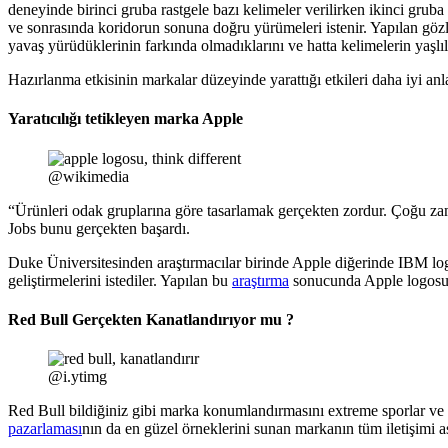
deneyinde birinci gruba rastgele bazı kelimeler verilirken ikinci gruba 
ve sonrasında koridorun sonuna doğru yürümeleri istenir. Yapılan gözl
yavaş yürüdüklerinin farkında olmadıklarını ve hatta kelimelerin yaşlılığ
Hazırlanma etkisinin markalar düzeyinde yarattığı etkileri daha iyi an
Yaratıcılığı tetikleyen marka Apple
@wikimedia
“Ürünleri odak gruplarına göre tasarlamak gerçekten zordur. Çoğu zaman
Jobs bunu gerçekten başardı.
Duke Üniversitesinden araştırmacılar birinde Apple diğerinde IBM log
geliştirmelerini istediler. Yapılan bu
araştırma
sonucunda Apple logosu b
Red Bull Gerçekten Kanatlandırıyor mu ?
@i.ytimg
Red Bull bildiğiniz gibi marka konumlandırmasını extreme sporlar ve
pazarlaması
nın da en güzel örneklerini sunan markanın tüm iletişimi a