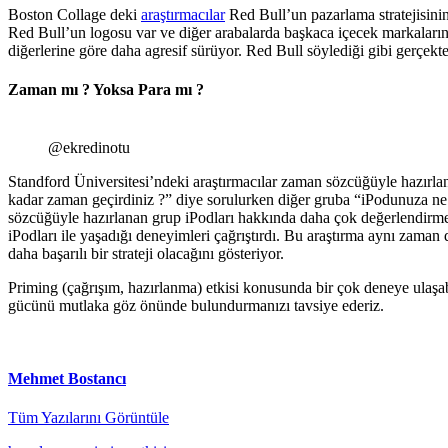
Boston Collage deki
araştırmacılar
Red Bull’un pazarlama stratejisinin
Red Bull’un logosu var ve diğer arabalarda başkaca içecek markalarını
diğerlerine göre daha agresif sürüyor. Red Bull söylediği gibi gerçekt
Zaman mı ? Yoksa Para mı ?
@ekredinotu
Standford Üniversitesi’ndeki araştırmacılar zaman sözcüğüyle hazırlana
kadar zaman geçirdiniz ?” diye sorulurken diğer gruba “iPodunuza ne 
sözcüğüyle hazırlanan grup iPodları hakkında daha çok değerlendirm
iPodları ile yaşadığı deneyimleri çağrıştırdı. Bu araştırma aynı zam
daha başarılı bir strateji olacağını gösteriyor.
Priming (çağrışım, hazırlanma) etkisi konusunda bir çok deneye ulaşabi
gücünü mutlaka göz önünde bulundurmanızı tavsiye ederiz.
Mehmet Bostancı
Tüm Yazılarını Görüntüle