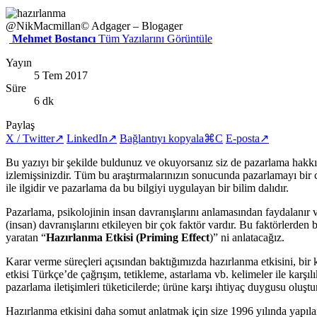
@NikMacmillan
© Adgager – Blogager
Mehmet Bostancı
Tüm Yazılarını Görüntüle
Yayın
5 Tem 2017
Süre
6 dk
Paylaş
X / Twitter
↗
LinkedIn
↗
Bağlantıyı kopyala
⌘C
E-posta
↗
Bu yazıyı bir şekilde buldunuz ve okuyorsanız siz de pazarlama hakkın
izlemişsinizdir. Tüm bu araştırmalarınızın sonucunda pazarlamayı bir cü
ile ilgidir ve pazarlama da bu bilgiyi uygulayan bir bilim dalıdır.
Pazarlama, psikolojinin insan davranışlarını anlamasından faydalanır ve
(insan) davranışlarını etkileyen bir çok faktör vardır. Bu faktörlerden bi
yaratan “
Hazırlanma Etkisi (Priming Effect
)” ni anlatacağız.
Karar verme süreçleri açısından baktığımızda hazırlanma etkisini, bir k
etkisi Türkçe’de çağrışım, tetikleme, astarlama vb. kelimeler ile karşıl
pazarlama iletişimleri tüketicilerde; ürüne karşı ihtiyaç duygusu oluş
Hazırlanma etkisini daha somut anlatmak için size 1996 yılında yapıla