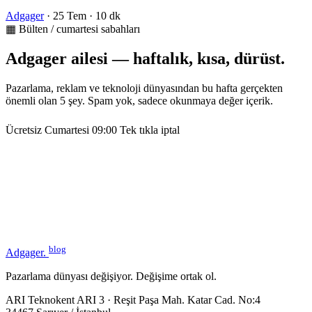
Adgager
·
25 Tem
·
10 dk
▦ Bülten / cumartesi sabahları
Adgager ailesi — haftalık, kısa, dürüst.
Pazarlama, reklam ve teknoloji dünyasından bu hafta gerçekten
önemli olan 5 şey. Spam yok, sadece okunmaya değer içerik.
Ücretsiz
Cumartesi 09:00
Tek tıkla iptal
blog
Adgager
.
Pazarlama dünyası değişiyor. Değişime ortak ol.
ARI Teknokent ARI 3 · Reşit Paşa Mah. Katar Cad. No:4