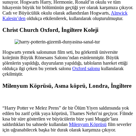
sunuyor. Hogwarts Harry, Hermonie, Ronald’ın okulu ve tüm
hikayenin büyük bir bölümünün geçtiği yer olarak karşımıza çıkıyor.
Cadı ve Büyücülük okulu olarak adlandırılan Hogwarts,
Alnwick
Kalesin’den
oldukça etkilenilerek, kullanılarak oluşturulmuştur.
Christ Church Oxford, İngiltere Koleji
Hogwarts yemek salonunun film seti, bu görkemli üniversite
kolejinin Büyük Rönesans Salonu’ndan esinlenmiştir. Büyük
şölenlerin yapıldığı, duyuruların yapıldığı, tabloların hareket ettiği
oldukça ilgi çeken bu yemek salonu
Oxford salonu
kullanılarak
çekilmiştir.
Milenyum Köprüsü, Asma köprü, Londra, İngiltere
“Harry Potter ve Melez Prens” de bir Ölüm Yiyen saldırısında yok
edilen bu zarif çelik yaya köprüsü, Thames Nehri’ni geçiyor. Filmde
kısa bir süre gösterilen ve büyücülerin bize yani Muggle’lara
saldırdıkları bu sahnede kullanılan
Milenyum Köprüsü
film severler
için uğranabilecek başka bir durak olarak karşımıza çıkıyor.