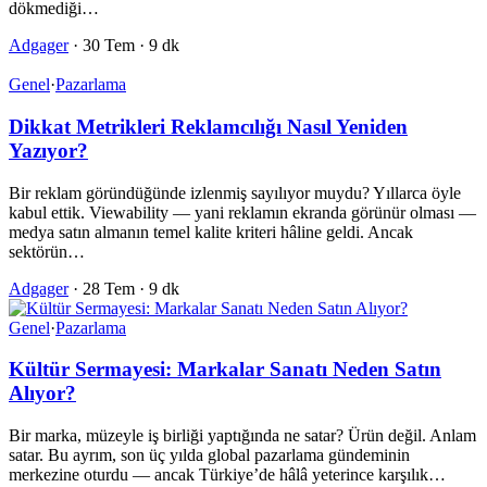
dökmediği…
Adgager
·
30 Tem
·
9 dk
Genel
·
Pazarlama
Dikkat Metrikleri Reklamcılığı Nasıl Yeniden
Yazıyor?
Bir reklam göründüğünde izlenmiş sayılıyor muydu? Yıllarca öyle
kabul ettik. Viewability — yani reklamın ekranda görünür olması —
medya satın almanın temel kalite kriteri hâline geldi. Ancak
sektörün…
Adgager
·
28 Tem
·
9 dk
Genel
·
Pazarlama
Kültür Sermayesi: Markalar Sanatı Neden Satın
Alıyor?
Bir marka, müzeyle iş birliği yaptığında ne satar? Ürün değil. Anlam
satar. Bu ayrım, son üç yılda global pazarlama gündeminin
merkezine oturdu — ancak Türkiye’de hâlâ yeterince karşılık…