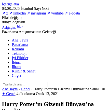
İçeriğe atla
03.08.2026
İstanbul
Sayı №32
↗ x
↗ linkedin
↗ instagram
↗ youtube
↗ e-posta
Fikri değiştir,
dünya değişsin.
blog
Adgager
.
Pazarlama Araştırmasının Geleceği
Ana Sayfa
Pazarlama
Reklam
Teknoloji
İyi Fikirler
İlginç
İlham
Kültür & Sanat
Gager!
Ana sayfa
›
Genel
›
Harry Potter’ın Gizemli Dünyası’na Sanal Tur
✦ Genel
4 dk okuma
Ocak 13, 2021
Harry Potter’ın Gizemli Dünyası’na