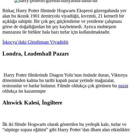
Birkaç Harry Potter filminde Hogwarts Ekspresi güzergahında yer
alan bu ikonik 1901 demiryolu viyadüğü, kıvrımlı, 21 kemerli bir
açıklığa sahiptir. Bir çok geç güçlendirme ve yenileme çalışması
görse de doğallığından bir şey kaybetmedi. Ayrıca muhteşem
manzarası ile birlikte hala bazı turlar için kullanılmaktadır.
İskoçya’daki Glenfinnan Viyadüğü
Londra, Leadenhall Pazarı
Harry Potter filmlerinde Diagon Yolu’nun önünde duran, Viktorya
döneminden kalma bu tarihi kapalı pazar yerinde mağazalar,
restoranlar ve barlar bulunur. Filmde oldukça çok görünen bu
pazar
oldukça ün kazanmıştır
Alnwick Kalesi, İngiltere
İlk iki filmde Hogwarts olarak gösterilen bu yerleşik kale, turlar ve
“süpürge sopası eğitimi” gibi Harry Potter’dan ilham alan etkinlikler