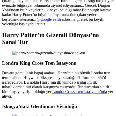
çıkacağınız yolculukta Harry Potter filminin gerçekleştiği birçok yeri
evinizde bilgisayar ortamında ziyaret ediyorsunuz. Gerçek Diagon
Yolu’ndan bu hikayelerin ilk hayal edildiği rahat Edinburgh kafeye
kadar Harry Potter’ın büyülü dünyasında öne çıkan yerleri
keşfetmek isterseniz:
@google earth
adresine girerek bu keyifli
yolculuğa başlayabilirsiniz.
Harry Potter’ın Gizemli Dünyası’na
Sanal Tur
Londra King Cross Tren İstasyonu
Duvara gömülü bir bagaj arabası, Harry’nin bu büyük Londra tren
terminalinde Hogwarts Ekspresini yakaladığı Platform 9 – 3/4’ü
işaret ediyor. Bu nokta Harry’nin ilk yılında karşılaştığı ilk
tuhaflıklardan biri olarak karşımıza çıkıyordu. Bir duvardan sihirli
bir dünyaya girişin olduğu yer
Londra Cross Tren İstasyonu’nda
yer
alıyor.
İskoçya’daki Glenfinnan Viyadüğü