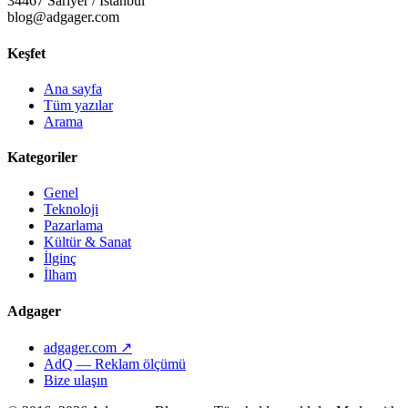
34467 Sarıyer / İstanbul
blog@adgager.com
Keşfet
Ana sayfa
Tüm yazılar
Arama
Kategoriler
Genel
Teknoloji
Pazarlama
Kültür & Sanat
İlginç
İlham
Adgager
adgager.com ↗
AdQ — Reklam ölçümü
Bize ulaşın