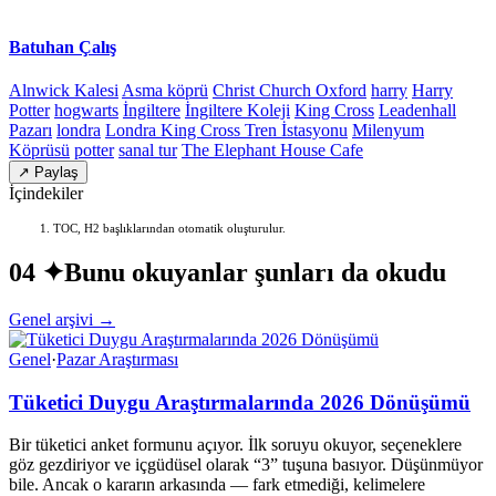
Batuhan Çalış
Alnwick Kalesi
Asma köprü
Christ Church Oxford
harry
Harry
Potter
hogwarts
İngiltere
İngiltere Koleji
King Cross
Leadenhall
Pazarı
londra
Londra King Cross Tren İstasyonu
Milenyum
Köprüsü
potter
sanal tur
The Elephant House Cafe
↗ Paylaş
İçindekiler
TOC, H2 başlıklarından otomatik oluşturulur.
04 ✦
Bunu okuyanlar şunları da okudu
Genel arşivi →
Genel
·
Pazar Araştırması
Tüketici Duygu Araştırmalarında 2026 Dönüşümü
Bir tüketici anket formunu açıyor. İlk soruyu okuyor, seçeneklere
göz gezdiriyor ve içgüdüsel olarak “3” tuşuna basıyor. Düşünmüyor
bile. Ancak o kararın arkasında — fark etmediği, kelimelere