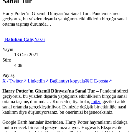
Sanal Tur
Harry Potter’ın Gizemli Dünyası’na Sanal Tur - Pandemi süreci
geçiyoruz, bu yüzden dışarda yaptığımız etkinliklerin birçoğu sanal
ortama taşımış durumda…
Batuhan Çalış
Yazar
Yayın
13 Oca 2021
Süre
4 dk
Paylaş
X / Twitter
↗
LinkedIn
↗
Bağlantıyı kopyala
⌘C
E-posta
↗
Harry Potter’ın Gizemli Dünyası’na Sanal Tur
– Pandemi süreci
geçiyoruz, bu yüzden dışarda yaptığımız etkinliklerin birçoğu sanal
ortama taşımış durumda… Konserler, tiyatrolar,
müze
gezileri artık
sanal ortamda gerçekleştiriliyor. Evinizde değişik bir etkinliğe nasıl
katılırım diye düşünüyorsanız, bu önerimizi beğeneceksiniz.
Google Earth haritalar üzerinden, Harry Potter hayranlarını oldukça
mutlu edecek bir sanal geziye imza atıyor: Hogwarts Ekspresi ile