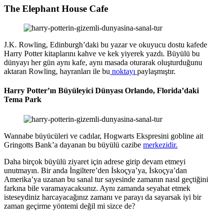
The Elephant House Cafe
J.K. Rowling, Edinburgh’daki bu yazar ve okuyucu dostu kafede
Harry Potter kitaplarını kahve ve kek yiyerek yazdı. Büyülü bu
dünyayı her gün aynı kafe, aynı masada oturarak oluşturduğunu
aktaran Rowling, hayranları ile bu
noktayı
paylaşmıştır.
Harry Potter’ın Büyüleyici Dünyası Orlando, Florida’daki
Tema Park
Wannabe büyücüleri ve cadılar, Hogwarts Ekspresini gobline ait
Gringotts Bank’a dayanan bu büyülü cazibe
merkezidir.
Daha birçok büyülü ziyaret için adrese girip devam etmeyi
unutmayın. Bir anda İngiltere’den İskoçya’ya, İskoçya’dan
Amerika’ya uzanan bu sanal tur sayesinde zamanın nasıl geçtiğini
farkına bile varamayacaksınız. Aynı zamanda seyahat etmek
isteseydiniz harcayacağınız zamanı ve parayı da sayarsak iyi bir
zaman geçirme yöntemi değil mi sizce de?