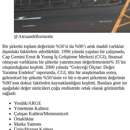
@AlexandrBormotin
Bir şirketin toplam değerinin %50’si ila %90’ı artık maddi varlıklar
dışındaki faktörlere atfedilebilir. 1996 yılında yapılan bir çalışmada,
Cap Gemini Ernst & Young İş Geliştirme Merkezi (CGI), finansal
olmayan varlıkların bir şirketin yatırımcının değerlemesinin% 35’ini
oluşturduğunu keşfetti. 2000 yılında “Geleceği Ölçme: Değer
Yaratma Endeksi” raporunda, CGI, titiz bir araştırmadan sonra,
geleneksel bir şirketin %50’sinin ve bir e-ticaret şirketinin değerinin
%90’ının dokuz faktörden kaynaklandığını keşfetti. Bunlara göre ise
aşağıdaki değer sürücüleri çoğu endüstride ortak olarak görünürlük
sağladı:
Yenilik/ARGE
Yönetimin Kalitesi
Çalışan Kalitesi/Memnuniyeti
Ortaklıklar
Marka Yatırımı
Ürün/Hizmet Kalitesi