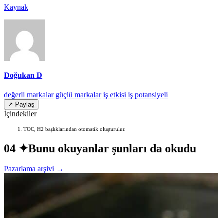
Kaynak
Doğukan D
değerli markalar
güçlü markalar
iş etkisi
iş potansiyeli
↗ Paylaş
İçindekiler
TOC, H2 başlıklarından otomatik oluşturulur.
04 ✦
Bunu okuyanlar şunları da okudu
Pazarlama arşivi →