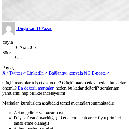
Doğukan D
Yazar
Yayın
16 Ara 2018
Süre
3 dk
Paylaş
X / Twitter
↗
LinkedIn
↗
Bağlantıyı kopyala
⌘C
E-posta
↗
Güçlü markaların iş etkisi nedir? Güçlü marka etkisi neden bu kadar
önemli?
En değerli markalar
, neden bu kadar değerli? sorularının
yanıtlarını hep birlikte inceleyelim!
Markalar, kuruluşlara aşağıdaki temel avantajları sunmaktadır:
Artan gelirler ve pazar payı,
Düşük fiyat duyarlılığı (tüketicilere ve ticarete fiyat primlerini
tahsil etme olanağı)
Artan müşteri sadakati,