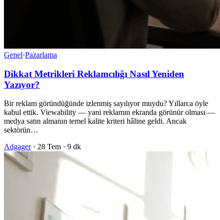
Genel
·
Pazarlama
Dikkat Metrikleri Reklamcılığı Nasıl Yeniden
Yazıyor?
Bir reklam göründüğünde izlenmiş sayılıyor muydu? Yıllarca öyle
kabul ettik. Viewability — yani reklamın ekranda görünür olması —
medya satın almanın temel kalite kriteri hâline geldi. Ancak
sektörün…
Adgager
·
28 Tem
·
9 dk