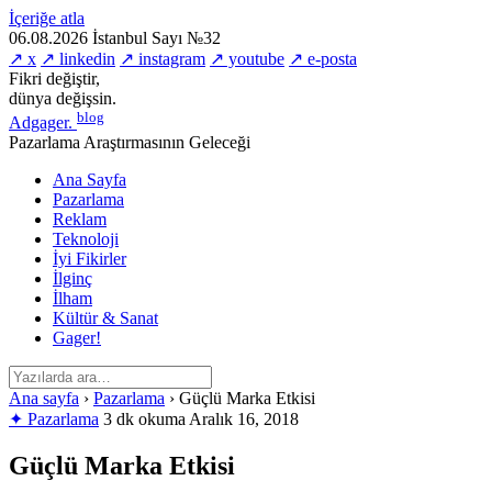
İçeriğe atla
06.08.2026
İstanbul
Sayı №32
↗ x
↗ linkedin
↗ instagram
↗ youtube
↗ e-posta
Fikri değiştir,
dünya değişsin.
blog
Adgager
.
Pazarlama Araştırmasının Geleceği
Ana Sayfa
Pazarlama
Reklam
Teknoloji
İyi Fikirler
İlginç
İlham
Kültür & Sanat
Gager!
Ana sayfa
›
Pazarlama
›
Güçlü Marka Etkisi
✦ Pazarlama
3 dk okuma
Aralık 16, 2018
Güçlü Marka Etkisi