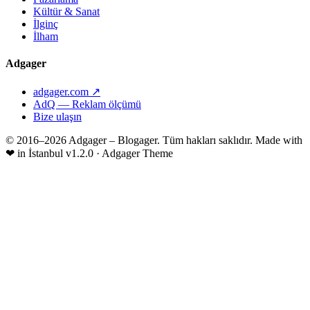
Kültür & Sanat
İlginç
İlham
Adgager
adgager.com ↗
AdQ — Reklam ölçümü
Bize ulaşın
© 2016–2026 Adgager – Blogager. Tüm hakları saklıdır.
Made with
❤
in İstanbul
v1.2.0 · Adgager Theme