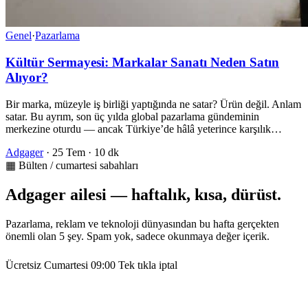
Genel
·
Pazarlama
Kültür Sermayesi: Markalar Sanatı Neden Satın
Alıyor?
Bir marka, müzeyle iş birliği yaptığında ne satar? Ürün değil. Anlam
satar. Bu ayrım, son üç yılda global pazarlama gündeminin
merkezine oturdu — ancak Türkiye’de hâlâ yeterince karşılık…
Adgager
·
25 Tem
·
10 dk
▦ Bülten / cumartesi sabahları
Adgager ailesi — haftalık, kısa, dürüst.
Pazarlama, reklam ve teknoloji dünyasından bu hafta gerçekten
önemli olan 5 şey. Spam yok, sadece okunmaya değer içerik.
Ücretsiz
Cumartesi 09:00
Tek tıkla iptal