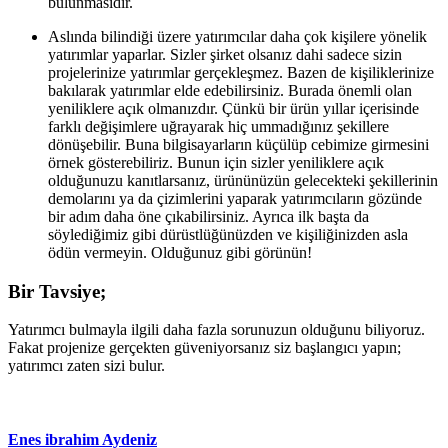
bulunmasıdır.
Aslında bilindiği üzere yatırımcılar daha çok kişilere yönelik
yatırımlar yaparlar. Sizler şirket olsanız dahi sadece sizin
projelerinize yatırımlar gerçekleşmez. Bazen de kişiliklerinize
bakılarak yatırımlar elde edebilirsiniz. Burada önemli olan
yeniliklere açık olmanızdır. Çünkü bir ürün yıllar içerisinde
farklı değişimlere uğrayarak hiç ummadığınız şekillere
dönüşebilir. Buna bilgisayarların küçülüp cebimize girmesini
örnek gösterebiliriz. Bunun için sizler yeniliklere açık
olduğunuzu kanıtlarsanız, ürününüzün gelecekteki şekillerinin
demolarını ya da çizimlerini yaparak yatırımcıların gözünde
bir adım daha öne çıkabilirsiniz. Ayrıca ilk başta da
söylediğimiz gibi dürüstlüğünüzden ve kişiliğinizden asla
ödün vermeyin. Olduğunuz gibi görünün!
Bir Tavsiye;
Yatırımcı bulmayla ilgili daha fazla sorunuzun olduğunu biliyoruz.
Fakat projenize gerçekten güveniyorsanız siz başlangıcı yapın;
yatırımcı zaten sizi bulur.
Enes ibrahim Aydeniz