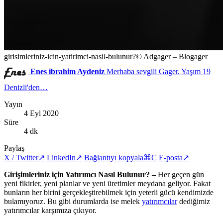
girisimleriniz-icin-yatirimci-nasil-bulunur?
© Adgager – Blogager
Enes ibrahim Aydeniz
Merhaba sevgili Gager. Yaşım 19
Denizli'den…
Yayın
4 Eyl 2020
Süre
4 dk
Paylaş
X / Twitter
↗
LinkedIn
↗
Bağlantıyı kopyala
⌘C
E-posta
↗
Girişimleriniz için Yatırımcı Nasıl Bulunur? –
Her geçen gün
yeni fikirler, yeni planlar ve yeni üretimler meydana geliyor. Fakat
bunların her birini gerçekleştirebilmek için yeterli gücü kendimizde
bulamıyoruz. Bu gibi durumlarda ise melek
yatırımcılar
dediğimiz
yatırımcılar karşımıza çıkıyor.