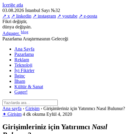
İçeriğe atla
03.08.2026
İstanbul
Sayı №32
↗ x
↗ linkedin
↗ instagram
↗ youtube
↗ e-posta
Fikri değiştir,
dünya değişsin.
blog
Adgager
.
Pazarlama Araştırmasının Geleceği
Ana Sayfa
Pazarlama
Reklam
Teknoloji
İyi Fikirler
İlginç
İlham
Kültür & Sanat
Gager!
Ana sayfa
›
Girişim
›
Girişimleriniz için Yatırımcı Nasıl Bulunur?
✦ Girişim
4 dk okuma
Eylül 4, 2020
Girişimleriniz için Yatırımcı
Nasıl