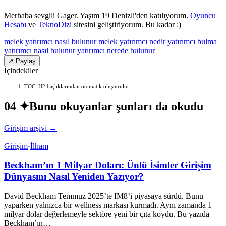
Merhaba sevgili Gager. Yaşım 19 Denizli'den katılıyorum.
Oyuncu
Hesabı
ve
TeknoDizi
sitesini geliştiriyorum. Bu kadar :)
melek yatırımcı nasıl bulunur
melek yatırımcı nedir
yatırımcı bulma
yatırımcı nasıl bulunur
yatırımcı nerede bulunur
↗ Paylaş
İçindekiler
TOC, H2 başlıklarından otomatik oluşturulur.
04 ✦
Bunu okuyanlar şunları da okudu
Girişim arşivi →
Girişim
·
İlham
Beckham’ın 1 Milyar Doları: Ünlü İsimler Girişim
Dünyasını Nasıl Yeniden Yazıyor?
David Beckham Temmuz 2025’te IM8’i piyasaya sürdü. Bunu
yaparken yalnızca bir wellness markası kurmadı. Aynı zamanda 1
milyar dolar değerlemeyle sektöre yeni bir çıta koydu. Bu yazıda
Beckham’ın…