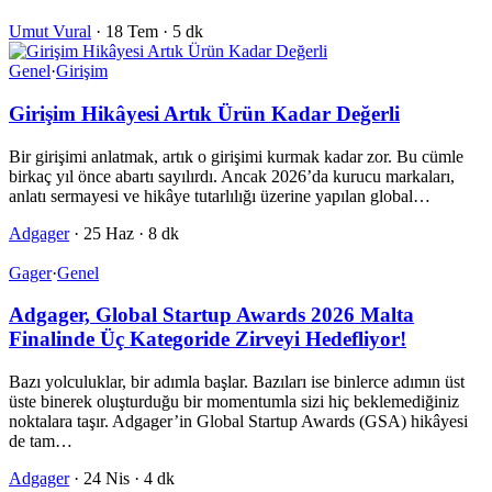
Umut Vural
·
18 Tem
·
5 dk
Genel
·
Girişim
Girişim Hikâyesi Artık Ürün Kadar Değerli
Bir girişimi anlatmak, artık o girişimi kurmak kadar zor. Bu cümle
birkaç yıl önce abartı sayılırdı. Ancak 2026’da kurucu markaları,
anlatı sermayesi ve hikâye tutarlılığı üzerine yapılan global…
Adgager
·
25 Haz
·
8 dk
Gager
·
Genel
Adgager, Global Startup Awards 2026 Malta
Finalinde Üç Kategoride Zirveyi Hedefliyor!
Bazı yolculuklar, bir adımla başlar. Bazıları ise binlerce adımın üst
üste binerek oluşturduğu bir momentumla sizi hiç beklemediğiniz
noktalara taşır. Adgager’in Global Startup Awards (GSA) hikâyesi
de tam…
Adgager
·
24 Nis
·
4 dk