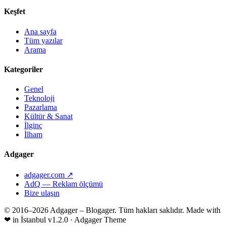
Keşfet
Ana sayfa
Tüm yazılar
Arama
Kategoriler
Genel
Teknoloji
Pazarlama
Kültür & Sanat
İlginç
İlham
Adgager
adgager.com ↗
AdQ — Reklam ölçümü
Bize ulaşın
© 2016–2026 Adgager – Blogager. Tüm hakları saklıdır.
Made with
❤
in İstanbul
v1.2.0 · Adgager Theme