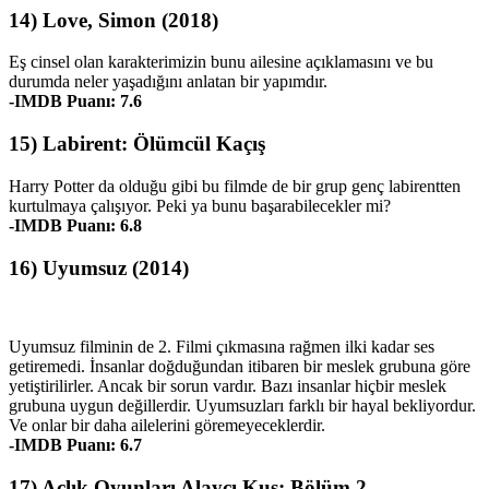
14) Love, Simon (2018)
Eş cinsel olan karakterimizin bunu ailesine açıklamasını ve bu
durumda neler yaşadığını anlatan bir yapımdır.
-IMDB Puanı: 7.6
15) Labirent: Ölümcül Kaçış
Harry Potter da olduğu gibi bu filmde de bir grup genç labirentten
kurtulmaya çalışıyor. Peki ya bunu başarabilecekler mi?
-IMDB Puanı: 6.8
16) Uyumsuz (2014)
Uyumsuz filminin de 2. Filmi çıkmasına rağmen ilki kadar ses
getiremedi. İnsanlar doğduğundan itibaren bir meslek grubuna göre
yetiştirilirler. Ancak bir sorun vardır. Bazı insanlar hiçbir meslek
grubuna uygun değillerdir. Uyumsuzları farklı bir hayal bekliyordur.
Ve onlar bir daha ailelerini göremeyeceklerdir.
-IMDB Puanı: 6.7
17) Açlık Oyunları Alaycı Kuş: Bölüm 2