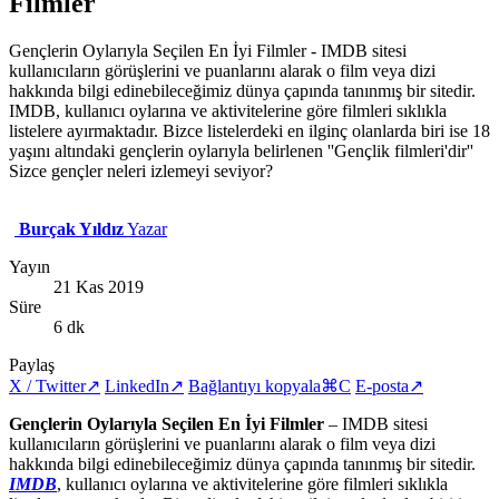
Filmler
Gençlerin Oylarıyla Seçilen En İyi Filmler - IMDB sitesi
kullanıcıların görüşlerini ve puanlarını alarak o film veya dizi
hakkında bilgi edinebileceğimiz dünya çapında tanınmış bir sitedir.
IMDB, kullanıcı oylarına ve aktivitelerine göre filmleri sıklıkla
listelere ayırmaktadır. Bizce listelerdeki en ilginç olanlarda biri ise 18
yaşını altındaki gençlerin oylarıyla belirlenen ''Gençlik filmleri'dir''
Sizce gençler neleri izlemeyi seviyor?
Burçak Yıldız
Yazar
Yayın
21 Kas 2019
Süre
6 dk
Paylaş
X / Twitter
↗
LinkedIn
↗
Bağlantıyı kopyala
⌘C
E-posta
↗
Gençlerin Oylarıyla Seçilen En İyi Filmler
– IMDB sitesi
kullanıcıların görüşlerini ve puanlarını alarak o film veya dizi
hakkında bilgi edinebileceğimiz dünya çapında tanınmış bir sitedir.
IMDB
, kullanıcı oylarına ve aktivitelerine göre filmleri sıklıkla