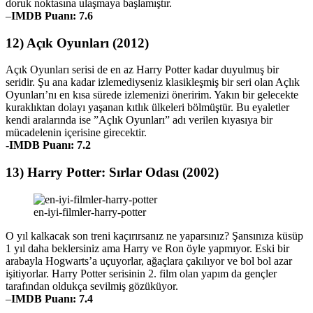
doruk noktasına ulaşmaya başlamıştır.
–
IMDB Puanı: 7.6
12) Açık Oyunları (2012)
Açık Oyunları serisi de en az Harry Potter kadar duyulmuş bir
seridir. Şu ana kadar izlemediyseniz klasikleşmiş bir seri olan Açlık
Oyunları’nı en kısa sürede izlemenizi öneririm. Yakın bir gelecekte
kuraklıktan dolayı yaşanan kıtlık ülkeleri bölmüştür. Bu eyaletler
kendi aralarında ise ”Açlık Oyunları” adı verilen kıyasıya bir
mücadelenin içerisine girecektir.
-IMDB Puanı: 7.2
13) Harry Potter: Sırlar Odası (2002)
en-iyi-filmler-harry-potter
O yıl kalkacak son treni kaçırırsanız ne yaparsınız? Şansınıza küsüp
1 yıl daha beklersiniz ama Harry ve Ron öyle yapmıyor. Eski bir
arabayla Hogwarts’a uçuyorlar, ağaçlara çakılıyor ve bol bol azar
işitiyorlar. Harry Potter serisinin 2. film olan yapım da gençler
tarafından oldukça sevilmiş gözüküyor.
–
IMDB Puanı: 7.4