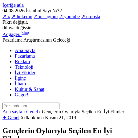
İçeriğe atla
04.08.2026
İstanbul
Sayı №32
↗ x
↗ linkedin
↗ instagram
↗ youtube
↗ e-posta
Fikri değiştir,
dünya değişsin.
blog
Adgager
.
Pazarlama Araştırmasının Geleceği
Ana Sayfa
Pazarlama
Reklam
Teknoloji
İyi Fikirler
İlginç
İlham
Kültür & Sanat
Gager!
Ana sayfa
›
Genel
›
Gençlerin Oylarıyla Seçilen En İyi Filmler
✦ Genel
6 dk okuma
Kasım 21, 2019
Gençlerin Oylarıyla Seçilen En İyi