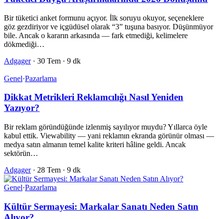
Bir tüketici anket formunu açıyor. İlk soruyu okuyor, seçeneklere
göz gezdiriyor ve içgüdüsel olarak “3” tuşuna basıyor. Düşünmüyor
bile. Ancak o kararın arkasında — fark etmediği, kelimelere
dökmediği…
Adgager
·
30 Tem
·
9 dk
Genel
·
Pazarlama
Dikkat Metrikleri Reklamcılığı Nasıl Yeniden
Yazıyor?
Bir reklam göründüğünde izlenmiş sayılıyor muydu? Yıllarca öyle
kabul ettik. Viewability — yani reklamın ekranda görünür olması —
medya satın almanın temel kalite kriteri hâline geldi. Ancak
sektörün…
Adgager
·
28 Tem
·
9 dk
Genel
·
Pazarlama
Kültür Sermayesi: Markalar Sanatı Neden Satın
Alıyor?