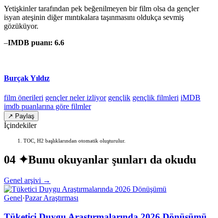
Yetişkinler tarafından pek beğenilmeyen bir film olsa da gençler
isyan ateşinin diğer mıntıkalara taşınmasını oldukça sevmiş
gözüküyor.
–
IMDB puanı: 6.6
Burçak Yıldız
film önerileri
gençler neler izliyor
gençlik
gençlik filmleri
iMDB
imdb puanlarına göre filmler
↗ Paylaş
İçindekiler
TOC, H2 başlıklarından otomatik oluşturulur.
04 ✦
Bunu okuyanlar şunları da okudu
Genel arşivi →
Genel
·
Pazar Araştırması
Tüketici Duygu Araştırmalarında 2026 Dönüşümü