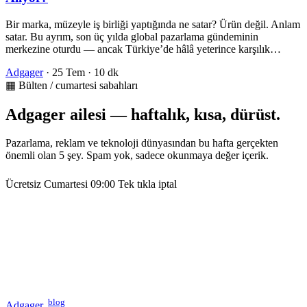
Bir marka, müzeyle iş birliği yaptığında ne satar? Ürün değil. Anlam
satar. Bu ayrım, son üç yılda global pazarlama gündeminin
merkezine oturdu — ancak Türkiye’de hâlâ yeterince karşılık…
Adgager
·
25 Tem
·
10 dk
▦ Bülten / cumartesi sabahları
Adgager ailesi — haftalık, kısa, dürüst.
Pazarlama, reklam ve teknoloji dünyasından bu hafta gerçekten
önemli olan 5 şey. Spam yok, sadece okunmaya değer içerik.
Ücretsiz
Cumartesi 09:00
Tek tıkla iptal
blog
Adgager
.