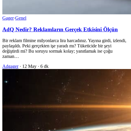
Gager
·
Genel
AdQ Nedir? Reklamların Gerçek Etkisini Ölçün
Bir reklam filmine milyonlarca lira harcadınız. Yayına girdi, izlendi,
paylaşıldı. Peki gerçekten işe yaradı mı? Tüketicide bir şeyi
değiştirdi mi? Bu soruyu sormak kolay; yanıtlamak ise çoğu
zaman…
Adgager
·
12 May
·
6 dk