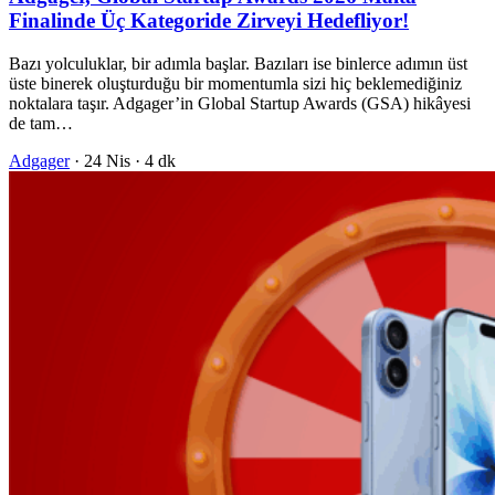
Finalinde Üç Kategoride Zirveyi Hedefliyor!
Bazı yolculuklar, bir adımla başlar. Bazıları ise binlerce adımın üst
üste binerek oluşturduğu bir momentumla sizi hiç beklemediğiniz
noktalara taşır. Adgager’in Global Startup Awards (GSA) hikâyesi
de tam…
Adgager
·
24 Nis
·
4 dk