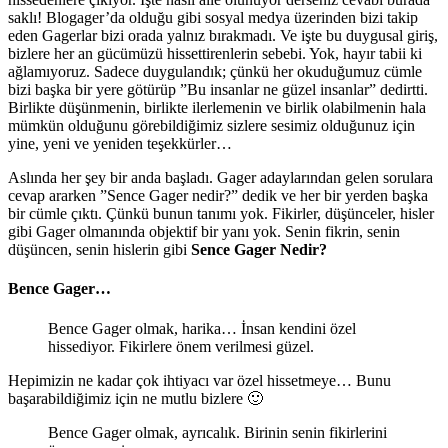
saklı! Blogager’da olduğu gibi sosyal medya üzerinden bizi takip
eden Gagerlar bizi orada yalnız bırakmadı. Ve işte bu duygusal giriş,
bizlere her an gücümüzü hissettirenlerin sebebi. Yok, hayır tabii ki
ağlamıyoruz. Sadece duygulandık; çünkü her okuduğumuz cümle
bizi başka bir yere götürüp ”Bu insanlar ne güzel insanlar” dedirtti.
Birlikte düşünmenin, birlikte ilerlemenin ve birlik olabilmenin hala
mümkün olduğunu görebildiğimiz sizlere sesimiz olduğunuz için
yine, yeni ve yeniden teşekkürler…
Aslında her şey bir anda başladı. Gager adaylarından gelen sorulara
cevap ararken ”Sence Gager nedir?” dedik ve her bir yerden başka
bir cümle çıktı. Çünkü bunun tanımı yok. Fikirler, düşünceler, hisler
gibi Gager olmanında objektif bir yanı yok. Senin fikrin, senin
düşüncen, senin hislerin gibi
Sence Gager Nedir?
Bence Gager…
Bence Gager olmak, harika… İnsan kendini özel
hissediyor. Fikirlere önem verilmesi güzel.
Hepimizin ne kadar çok ihtiyacı var özel hissetmeye… Bunu
başarabildiğimiz için ne mutlu bizlere 🙂
Bence Gager olmak, ayrıcalık. Birinin senin fikirlerini