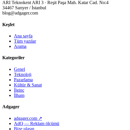
ARI Teknokent ARI 3 · Reşit Paşa Mah. Katar Cad. No:4
34467 Sarıyer / İstanbul
blog@adgager.com
Keşfet
Ana sayfa
Tüm yazılar
Arama
Kategoriler
Genel
Teknoloji
Pazarlama
Kültür & Sanat
İlginç
İlham
Adgager
adgager.com ↗
AdQ — Reklam ölçümü
Bize ulaşın