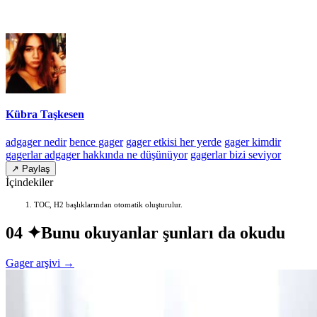
Kübra Taşkesen
adgager nedir
bence gager
gager etkisi her yerde
gager kimdir
gagerlar adgager hakkında ne düşünüyor
gagerlar bizi seviyor
↗ Paylaş
İçindekiler
TOC, H2 başlıklarından otomatik oluşturulur.
04 ✦
Bunu okuyanlar şunları da okudu
Gager arşivi →