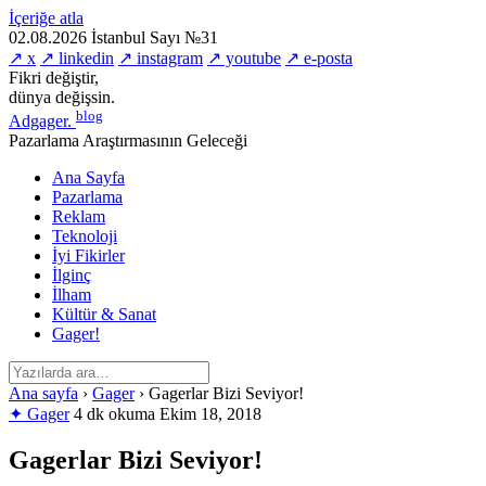
İçeriğe atla
02.08.2026
İstanbul
Sayı №31
↗ x
↗ linkedin
↗ instagram
↗ youtube
↗ e-posta
Fikri değiştir,
dünya değişsin.
blog
Adgager
.
Pazarlama Araştırmasının Geleceği
Ana Sayfa
Pazarlama
Reklam
Teknoloji
İyi Fikirler
İlginç
İlham
Kültür & Sanat
Gager!
Ana sayfa
›
Gager
›
Gagerlar Bizi Seviyor!
✦ Gager
4 dk okuma
Ekim 18, 2018
Gagerlar Bizi Seviyor!