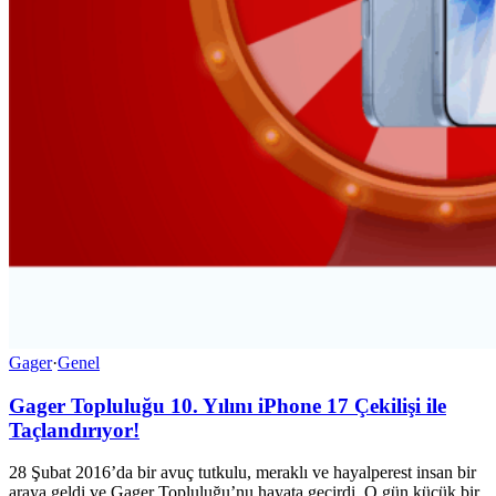
Gager
·
Genel
Gager Topluluğu 10. Yılını iPhone 17 Çekilişi ile
Taçlandırıyor!
28 Şubat 2016’da bir avuç tutkulu, meraklı ve hayalperest insan bir
araya geldi ve Gager Topluluğu’nu hayata geçirdi. O gün küçük bir