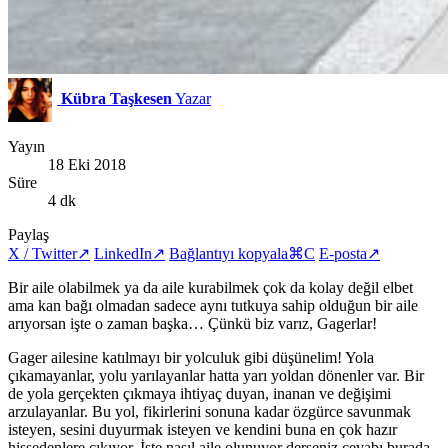
Kübra Taşkesen
Yazar
Yayın
18 Eki 2018
Süre
4 dk
Paylaş
X / Twitter
↗
LinkedIn
↗
Bağlantıyı kopyala
⌘C
E-posta
↗
Bir aile olabilmek ya da aile kurabilmek çok da kolay değil elbet
ama kan bağı olmadan sadece aynı tutkuya sahip olduğun bir aile
arıyorsan işte o zaman başka… Çünkü biz varız, Gagerlar!
Gager ailesine katılmayı bir yolculuk gibi düşünelim! Yola
çıkamayanlar, yolu yarılayanlar hatta yarı yoldan dönenler var. Bir
de yola gerçekten çıkmaya ihtiyaç duyan, inanan ve değişimi
arzulayanlar. Bu yol, fikirlerini sonuna kadar özgürce savunmak
isteyen, sesini duyurmak isteyen ve kendini buna en çok hazır
hissedenlere çıkıyor. İşte nasıl aile olunuyor derseniz cevabı burada