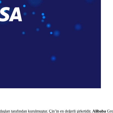
aşları tarafından kurulmuştur. Çin’in en değerli şirketidir.
Alibaba
Grou