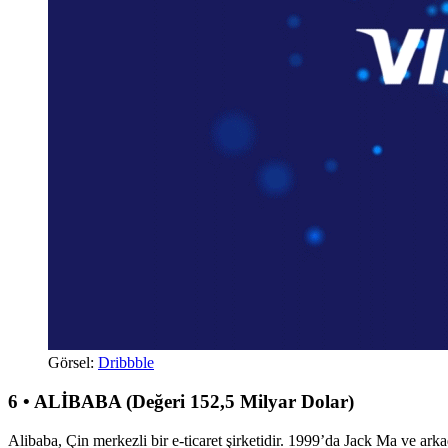
Görsel:
Dribbble
6 • ALİBABA (Değeri 152,5 Milyar Dolar)
Alibaba, Çin merkezli bir e-ticaret şirketidir. 1999’da Jack Ma ve arkad