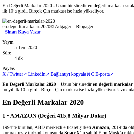
En Değerli Markalar 2020 - Uzun bir süredir en değerli markalar sıral
ilk 10’a girdi. Birçok Çin markası ise hızla yükseliyor.
en-degerli-markalar-2020
© Adgager – Blogager
Sinan Kaya
Yazar
Yayın
5 Tem 2020
Süre
4 dk
Paylaş
X / Twitter
↗
LinkedIn
↗
Bağlantıyı kopyala
⌘C
E-posta
↗
En Değerli Markalar 2020
– Uzun bir süredir
en değerli markalar
bu yıl ilk 10’a girdi. Birçok Çin markası ise hızla yükseliyor. Uzmanl
En Değerli Markalar 2020
1 • AMAZON (Değeri 415,8 Milyar Dolar)
1994’te kurulan, ABD merkezli e-ticaret şirketi
Amazon
, 2019’da ol
kurarak uzay turizmi konusunda
SpaceX
’in sahibi Elon Musk’a rakip