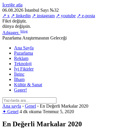
İçeriğe atla
06.08.2026
İstanbul
Sayı №32
↗ x
↗ linkedin
↗ instagram
↗ youtube
↗ e-posta
Fikri değiştir,
dünya değişsin.
blog
Adgager
.
Pazarlama Araştırmasının Geleceği
Ana Sayfa
Pazarlama
Reklam
Teknoloji
İyi Fikirler
İlginç
İlham
Kültür & Sanat
Gager!
Ana sayfa
›
Genel
›
En Değerli Markalar 2020
✦ Genel
4 dk okuma
Temmuz 5, 2020
En Değerli Markalar 2020