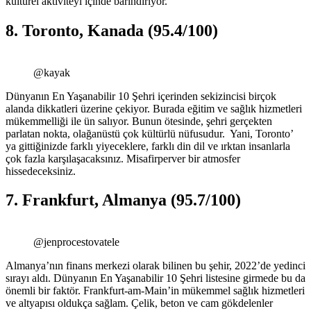
kültürel aktiviteyi içinde barındırıyor.
8. Toronto, Kanada (95.4/100)
@kayak
Dünyanın En Yaşanabilir 10 Şehri içerinden sekizincisi birçok
alanda dikkatleri üzerine çekiyor. Burada eğitim ve sağlık hizmetleri
mükemmelliği ile ün salıyor. Bunun ötesinde, şehri gerçekten
parlatan nokta, olağanüstü çok kültürlü nüfusudur. Yani, Toronto’
ya gittiğinizde farklı yiyeceklere, farklı din dil ve ırktan insanlarla
çok fazla karşılaşacaksınız. Misafirperver bir atmosfer
hissedeceksiniz.
7. Frankfurt, Almanya (95.7/100)
@jenprocestovatele
Almanya’nın finans merkezi olarak bilinen bu şehir, 2022’de yedinci
sırayı aldı. Dünyanın En Yaşanabilir 10 Şehri listesine girmede bu da
önemli bir faktör. Frankfurt-am-Main’in mükemmel sağlık hizmetleri
ve altyapısı oldukça sağlam. Çelik, beton ve cam gökdelenler