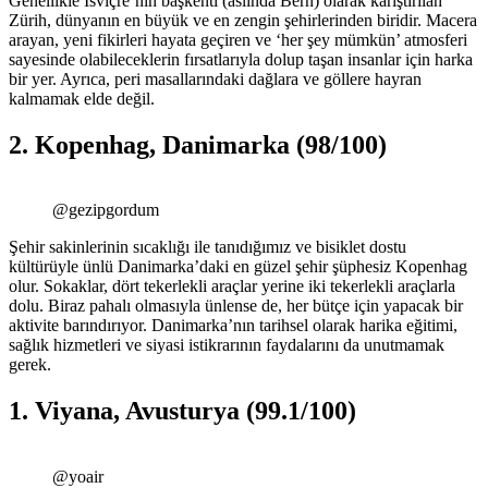
Genellikle İsviçre’nin başkenti (aslında Bern) olarak karıştırılan
Zürih, dünyanın en büyük ve en zengin şehirlerinden biridir. Macera
arayan, yeni fikirleri hayata geçiren ve ‘her şey mümkün’ atmosferi
sayesinde olabileceklerin fırsatlarıyla dolup taşan insanlar için harka
bir yer. Ayrıca, peri masallarındaki dağlara ve göllere hayran
kalmamak elde değil.
2. Kopenhag, Danimarka (98/100)
@gezipgordum
Şehir sakinlerinin sıcaklığı ile tanıdığımız ve bisiklet dostu
kültürüyle ünlü Danimarka’daki en güzel şehir şüphesiz Kopenhag
olur. Sokaklar, dört tekerlekli araçlar yerine iki tekerlekli araçlarla
dolu. Biraz pahalı olmasıyla ünlense de, her bütçe için yapacak bir
aktivite barındırıyor. Danimarka’nın tarihsel olarak harika eğitimi,
sağlık hizmetleri ve siyasi istikrarının faydalarını da unutmamak
gerek.
1. Viyana, Avusturya (99.1/100)
@yoair