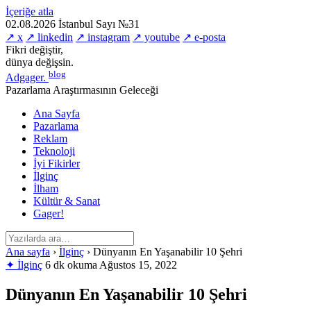
İçeriğe atla
02.08.2026
İstanbul
Sayı №31
↗ x
↗ linkedin
↗ instagram
↗ youtube
↗ e-posta
Fikri değiştir,
dünya değişsin.
blog
Adgager
.
Pazarlama Araştırmasının Geleceği
Ana Sayfa
Pazarlama
Reklam
Teknoloji
İyi Fikirler
İlginç
İlham
Kültür & Sanat
Gager!
Ana sayfa
›
İlginç
›
Dünyanın En Yaşanabilir 10 Şehri
✦ İlginç
6 dk okuma
Ağustos 15, 2022
Dünyanın En Yaşanabilir 10 Şehri