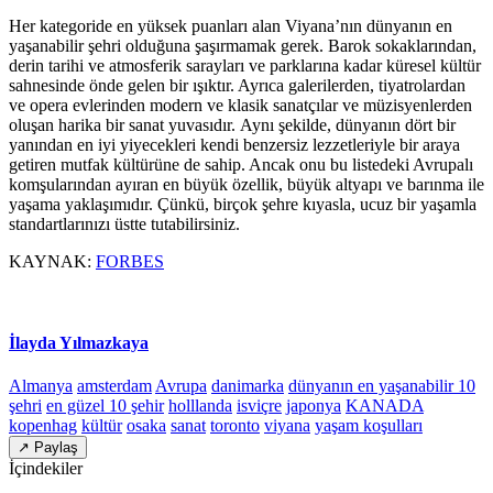
Her kategoride en yüksek puanları alan Viyana’nın dünyanın en
yaşanabilir şehri olduğuna şaşırmamak gerek. Barok sokaklarından,
derin tarihi ve atmosferik sarayları ve parklarına kadar küresel kültür
sahnesinde önde gelen bir ışıktır. Ayrıca galerilerden, tiyatrolardan
ve opera evlerinden modern ve klasik sanatçılar ve müzisyenlerden
oluşan harika bir sanat yuvasıdır. Aynı şekilde, dünyanın dört bir
yanından en iyi yiyecekleri kendi benzersiz lezzetleriyle bir araya
getiren mutfak kültürüne de sahip. Ancak onu bu listedeki Avrupalı ​​
komşularından ayıran en büyük özellik, büyük altyapı ve barınma ile
yaşama yaklaşımıdır. Çünkü, birçok şehre kıyasla, ucuz bir yaşamla
standartlarınızı üstte tutabilirsiniz.
KAYNAK:
FORBES
İlayda Yılmazkaya
Almanya
amsterdam
Avrupa
danimarka
dünyanın en yaşanabilir 10
şehri
en güzel 10 şehir
holllanda
isviçre
japonya
KANADA
kopenhag
kültür
osaka
sanat
toronto
viyana
yaşam koşulları
↗ Paylaş
İçindekiler