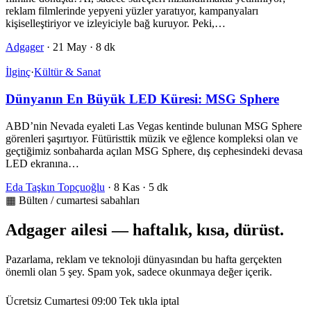
reklam filmlerinde yepyeni yüzler yaratıyor, kampanyaları
kişiselleştiriyor ve izleyiciyle bağ kuruyor. Peki,…
Adgager
·
21 May
·
8 dk
İlginç
·
Kültür & Sanat
Dünyanın En Büyük LED Küresi: MSG Sphere
ABD’nin Nevada eyaleti Las Vegas kentinde bulunan MSG Sphere
görenleri şaşırtıyor. Fütüristtik müzik ve eğlence kompleksi olan ve
geçtiğimiz sonbaharda açılan MSG Sphere, dış cephesindeki devasa
LED ekranına…
Eda Taşkın Topçuoğlu
·
8 Kas
·
5 dk
▦ Bülten / cumartesi sabahları
Adgager ailesi — haftalık, kısa, dürüst.
Pazarlama, reklam ve teknoloji dünyasından bu hafta gerçekten
önemli olan 5 şey. Spam yok, sadece okunmaya değer içerik.
Ücretsiz
Cumartesi 09:00
Tek tıkla iptal