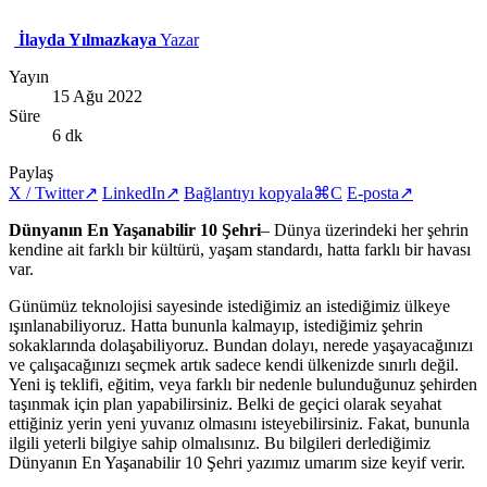
İlayda Yılmazkaya
Yazar
Yayın
15 Ağu 2022
Süre
6 dk
Paylaş
X / Twitter
↗
LinkedIn
↗
Bağlantıyı kopyala
⌘C
E-posta
↗
Dünyanın En Yaşanabilir 10 Şehri
– Dünya üzerindeki her şehrin
kendine ait farklı bir kültürü, yaşam standardı, hatta farklı bir havası
var.
Günümüz teknolojisi sayesinde istediğimiz an istediğimiz ülkeye
ışınlanabiliyoruz. Hatta bununla kalmayıp, istediğimiz şehrin
sokaklarında dolaşabiliyoruz. Bundan dolayı, nerede yaşayacağınızı
ve çalışacağınızı seçmek artık sadece kendi ülkenizde sınırlı değil.
Yeni iş teklifi, eğitim, veya farklı bir nedenle bulunduğunuz şehirden
taşınmak için plan yapabilirsiniz. Belki de geçici olarak seyahat
ettiğiniz yerin yeni yuvanız olmasını isteyebilirsiniz. Fakat, bununla
ilgili yeterli bilgiye sahip olmalısınız. Bu bilgileri derlediğimiz
Dünyanın En Yaşanabilir 10 Şehri yazımız umarım size keyif verir.