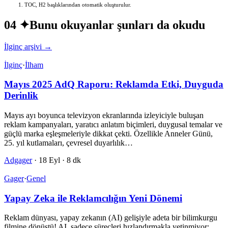
TOC, H2 başlıklarından otomatik oluşturulur.
04 ✦
Bunu okuyanlar şunları da okudu
İlginç arşivi →
İlginç
·
İlham
Mayıs 2025 AdQ Raporu: Reklamda Etki, Duyguda
Derinlik
Mayıs ayı boyunca televizyon ekranlarında izleyiciyle buluşan
reklam kampanyaları, yaratıcı anlatım biçimleri, duygusal temalar ve
güçlü marka eşleşmeleriyle dikkat çekti. Özellikle Anneler Günü,
25. yıl kutlamaları, çevresel duyarlılık…
Adgager
·
18 Eyl
·
8 dk
Gager
·
Genel
Yapay Zeka ile Reklamcılığın Yeni Dönemi
Reklam dünyası, yapay zekanın (AI) gelişiyle adeta bir bilimkurgu
filmine dönüştü! AI, sadece süreçleri hızlandırmakla yetinmiyor;