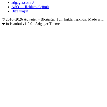
adgager.com ↗
AdQ — Reklam ölçümü
Bize ulaşın
© 2016–2026 Adgager – Blogager. Tüm hakları saklıdır.
Made with
❤
in İstanbul
v1.2.0 · Adgager Theme