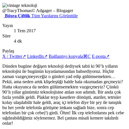
@TracyThomas
© Adgager – Blogager
Büşra Çiftlik
Tüm Yazılarını Görüntüle
Yayın
1 Tem 2017
Süre
4 dk
Paylaş
X / Twitter
↗
LinkedIn
↗
Bağlantıyı kopyala
⌘C
E-posta
↗
Dünden bugüne değişen teknoloji dediysek tabii ki 90’lı yılların
teknolojisi ile bugünün kıyaslamasından bahsediyoruz. Hiçbir
zaman vazgeçmeyeceğiz o günleri yad edip gülümsemekten…
Pekii, ama neden artık klişeleştiği halde hala okumadan geçmeyiz?
Hatta okuyunca da neden gülümsemekten vazgeçmeyiz? Çünkü
90’lı yıllar günümüz teknolojisine atılan son adımdı. Bir anda çok
fazla yenilik geldi. Plaklar teyp kasetlere dönüştü, atariler, tetrisler
kolay ulaşılabilir hale geldi, araç içi telefon diye bir şey ile tanıştık
bu her yerde telefonla görüşme imkanı sağladı bize, sonra cep
telefonları bir çok cebe(!) girdi. Öhm! İlk cep telefonlarını pek cebe
sığdırabildiğimiz söylenemez. Bel çantası misali kemere takılırdı
onlar!