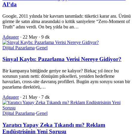
AI’da
Google, 2011 yılında bir kavram tanımladı: tüketici karar anı. Ürünü
görme ile satın alma arasındaki o kritik saniyelere “Zero-Moment of
Truth” adını verdi. On beş yılda bu an…
Adgager
·
22 May
·
9 dk
Dijital Pazarlama
·
Genel
Sinyal Kaybı: Pazarlama Verisi Nereye Gidiyor?
Bir kampanya bittiğinde geriye ne kalıyor? Birkaç yıl önce bu
sorunun yanıtı netti: dönüşüm pikselleri, yeniden hedefleme
havuzları, cross-site davranış profilleri. Bugün aynı soruyu soran bir
pazarlama direktörü,…
Adgager
·
21 May
·
7 dk
Dijital Pazarlama
·
Genel
Yaratıcı Yapay Zeka Tıkandı mı? Reklam
Endüstrisinin Yeni Sorusu