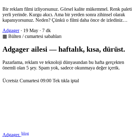
Bir reklam filmi izliyorsunuz. Görsel kalite mükemmel. Renk paleti
yerli yerinde. Kurgu akıcı. Ama bir yerden sonra zihinsel olarak
kapanıyorsunuz. Neden? Çünkü o filmi daha önce de izlediniz…
Adgager
·
19 May
·
7 dk
▦ Bülten / cumartesi sabahları
Adgager ailesi — haftalık, kısa, dürüst.
Pazarlama, reklam ve teknoloji dünyasından bu hafta gerçekten
önemli olan 5 şey. Spam yok, sadece okunmaya değer içerik.
Ücretsiz
Cumartesi 09:00
Tek tıkla iptal
blog
Adgager
.