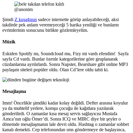
@anonim
Şimdi
Z kuşağının
sadece internette görüp anlayabileceği, aksi
takdirde pek anlam veremeyeceği 5 harika yeniliği ve bunların
evrimlerinin sonucunu birlikte gözlemleyelim.
Müzik
Eskiden Spotify mı, Soundcloud mu, Fizy mi vardı efendim! Sayfa
sayfa Cd vardı. Bunlar özenle kategorilerine göre gruplanarak
cüzdanlarına ayrılırlardı. Sonra Napster, Bearshare gibi online MP3
paylaşım siteleri popüler oldu. Olan Cd’lere oldu tabii ki.
Mesajlaşma
Imm! Öncelikle şimdiki kadar kolay değildi. Defter arasına koyulur
ya da muhtelif yerlere, komşu çocuğu ile kağıtlara yazılarak
gönderilirdi. O zamanlar kısa mesaj servis sağlayıcısı Mustafa
Amca’nın oğlu Ömer’di. Sonra ICQ ve MIRC diye bir şeyler o
dönemde mesajlaşmanın lale devri oldu. Hashtag o zamanlar sohbet
kanalı demekti. Cep telefonundan sms göndermeye de başlayınca,