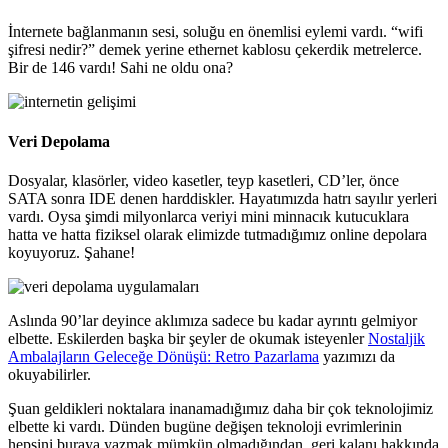
İnternete bağlanmanın sesi, soluğu en önemlisi eylemi vardı. “wifi
şifresi nedir?” demek yerine ethernet kablosu çekerdik metrelerce.
Bir de 146 vardı! Sahi ne oldu ona?
Veri Depolama
Dosyalar, klasörler, video kasetler, teyp kasetleri, CD’ler, önce
SATA sonra IDE denen harddiskler. Hayatımızda hatrı sayılır yerleri
vardı. Oysa şimdi milyonlarca veriyi mini minnacık kutucuklara
hatta ve hatta fiziksel olarak elimizde tutmadığımız online depolara
koyuyoruz. Şahane!
Aslında 90’lar deyince aklımıza sadece bu kadar ayrıntı gelmiyor
elbette. Eskilerden başka bir şeyler de okumak isteyenler
Nostaljik
Ambalajların Geleceğe Dönüşü: Retro Pazarlama
yazımızı da
okuyabilirler.
Şuan geldikleri noktalara inanamadığımız daha bir çok teknolojimiz
elbette ki vardı. Dünden bugüne değişen teknoloji evrimlerinin
hepsini buraya yazmak mümkün olmadığından, geri kalanı hakkında