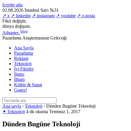
İçeriğe atla
02.08.2026
İstanbul
Sayı №31
↗ x
↗ linkedin
↗ instagram
↗ youtube
↗ e-posta
Fikri değiştir,
dünya değişsin.
blog
Adgager
.
Pazarlama Araştırmasının Geleceği
Ana Sayfa
Pazarlama
Reklam
Teknoloji
İyi Fikirler
İlginç
İlham
Kültür & Sanat
Gager!
Ana sayfa
›
Teknoloji
›
Dünden Bugüne Teknoloji
✦ Teknoloji
4 dk okuma
Temmuz 1, 2017
Dünden Bugüne Teknoloji