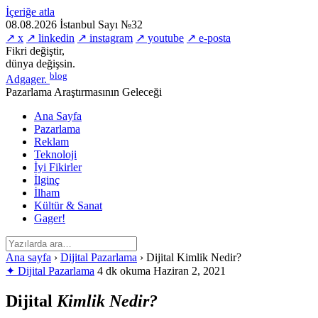
İçeriğe atla
08.08.2026
İstanbul
Sayı №32
↗ x
↗ linkedin
↗ instagram
↗ youtube
↗ e-posta
Fikri değiştir,
dünya değişsin.
blog
Adgager
.
Pazarlama Araştırmasının Geleceği
Ana Sayfa
Pazarlama
Reklam
Teknoloji
İyi Fikirler
İlginç
İlham
Kültür & Sanat
Gager!
Ana sayfa
›
Dijital Pazarlama
›
Dijital Kimlik Nedir?
✦ Dijital Pazarlama
4 dk okuma
Haziran 2, 2021
Dijital
Kimlik Nedir?