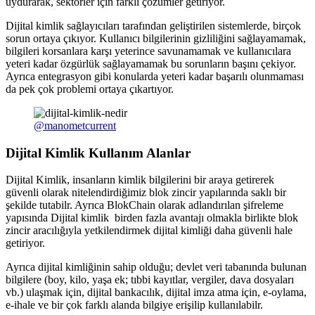
uydurarak, sektörler için farklı çözümler getiriyor.
Dijital kimlik sağlayıcıları tarafından geliştirilen sistemlerde, birçok
sorun ortaya çıkıyor. Kullanıcı bilgilerinin gizliliğini sağlayamamak,
bilgileri korsanlara karşı yeterince savunamamak ve kullanıcılara
yeteri kadar özgürlük sağlayamamak bu sorunların başını çekiyor.
Ayrıca entegrasyon gibi konularda yeteri kadar başarılı olunmaması
da pek çok problemi ortaya çıkartıyor.
@manometcurrent
Dijital Kimlik Kullanım Alanlar
Dijital Kimlik, insanların kimlik bilgilerini bir araya getirerek
güvenli olarak nitelendirdiğimiz blok zincir yapılarında saklı bir
şekilde tutabilr. Ayrıca BlokChain olarak adlandırılan şifreleme
yapısında Dijital kimlik birden fazla avantajı olmakla birlikte blok
zincir aracılığıyla yetkilendirmek dijital kimliği daha güvenli hale
getiriyor.
Ayrıca dijital kimliğinin sahip olduğu; devlet veri tabanında bulunan
bilgilere (boy, kilo, yaşa ek; tıbbi kayıtlar, vergiler, dava dosyaları
vb.) ulaşmak için, dijital bankacılık, dijital imza atma için, e-oylama,
e-ihale ve bir çok farklı alanda bilgiye erişilip kullanılabilr.