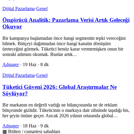
Dijital Pazarlama
·
Genel
Öngörücü Analitik: Pazarlama Verisi Artık Geleceği
Okuyor
Bir kampanya başlamadan önce hangi segmentin tepki vereceğini
bilmek. Bütçeyi dağıtmadan önce hangi kanalın dönüşüm
üreteceğini görmek. Tüketici henüz karar vermemişken onun bir
sonraki adımını okumak. Bunlar artık…
Adgager
·
19 Haz
·
8 dk
Dijital Pazarlama
·
Genel
Tüketici Güveni 2026: Global Araştırmalar Ne
Söylüyor?
Bir markanın en değerli varlığı ne bilançosunda ne de reklam
bütçesinde gizlidir. Tüketicinin o markaya dair zihninde taşıdığı his,
her şeyin önüne geçer. Ancak 2026 yılının ortasında global…
Adgager
·
18 Haz
·
9 dk
▦ Bülten / cumartesi sabahları