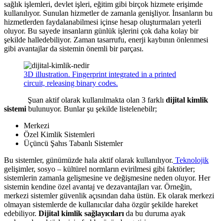
sağlık işlemleri, devlet işleri, eğitim gibi birçok hizmete erişimde
kullanılıyor. Sunulan hizmetler de zamanla genişliyor. İnsanların bu
hizmetlerden faydalanabilmesi içinse hesap oluşturmaları yeterli
oluyor. Bu sayede insanların günlük işlerini çok daha kolay bir
şekilde halledebiliyor. Zaman tasarrufu, enerji kaybının önlenmesi
gibi avantajlar da sistemin önemli bir parçası.
3D illustration. Fingerprint integrated in a printed
circuit, releasing binary codes.
Şuan aktif olarak kullanılmakta olan 3 farklı
dijital kimlik
sistemi
bulunuyor. Bunlar şu şekilde listelenebilr;
Merkezi
Özel Kimlik Sistemleri
Üçüncü Şahıs Tabanlı Sistemler
Bu sistemler, günümüzde hala aktif olarak kullanılıyor.
Teknolojik
gelişimler, sosyo – kültürel normların evirilmesi gibi faktörler;
sistemlerin zamanla gelişmesine ve değişmesine neden oluyor. Her
sistemin kendine özel avantaj ve dezavantajları var. Örneğin,
merkezi sistemler güvenlik açısından daha üstün. Ek olarak merkezi
olmayan sistemlerde de kullanıcılar daha özgür şekilde hareket
edebiliyor.
Dijital kimlik sağlayıcıları
da bu duruma ayak