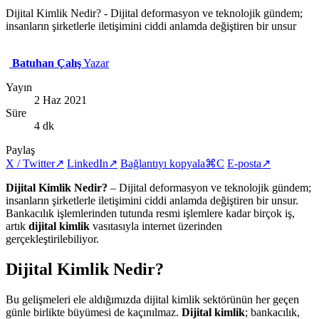
Dijital Kimlik Nedir? - Dijital deformasyon ve teknolojik gündem;
insanların şirketlerle iletişimini ciddi anlamda değiştiren bir unsur
Batuhan Çalış
Yazar
Yayın
2 Haz 2021
Süre
4 dk
Paylaş
X / Twitter
↗
LinkedIn
↗
Bağlantıyı kopyala
⌘C
E-posta
↗
Dijital Kimlik Nedir?
– Dijital deformasyon ve teknolojik gündem;
insanların şirketlerle iletişimini ciddi anlamda değiştiren bir unsur.
Bankacılık işlemlerinden tutunda resmi işlemlere kadar birçok iş,
artık
dijital kimlik
vasıtasıyla internet üzerinden
gerçekleştirilebiliyor.
Dijital Kimlik Nedir?
Bu gelişmeleri ele aldığımızda dijital kimlik sektörünün her geçen
günle birlikte büyümesi de kaçınılmaz.
Dijital kimlik
; bankacılık,