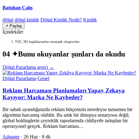
Batuhan Çalış
dijital
dijital kimlik
Dijital Kimlik Nedir?
Kimlik
↗ Paylaş
İçindekiler
TOC, H2 başlıklarından otomatik oluşturulur.
04 ✦
Bunu okuyanlar şunları da okudu
Dijital Pazarlama arşivi →
Dijital Pazarlama
·
Genel
Reklam Harcaması Planlamaları Yapay Zekaya
Kayıyor: Marka Ne Kaybeder?
Bir sabah uyandığınızda reklam bütçenizin neredeyse tamamını bir
algoritma harcamış olabilir. Bu artık bir distopya senaryosu değil;
global holdinglerin çeyreklik raporlarında ciddiyetle tartışılan bir
operasyonel gerçek. Reklam harcaması…
Adgager
·
26 Haz
·
8 dk