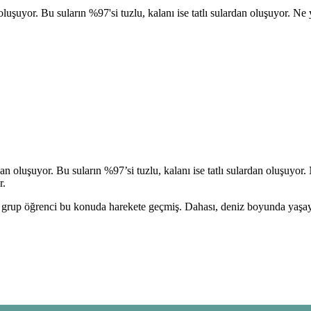
yor. Bu suların %97'si tuzlu, kalanı ise tatlı sulardan oluşuyor. Ne yaz
oluşuyor. Bu suların %97’si tuzlu, kalanı ise tatlı sulardan oluşuyor. N
r.
r grup öğrenci bu konuda harekete geçmiş. Dahası, deniz boyunda yaşay