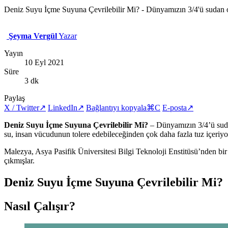
Deniz Suyu İçme Suyuna Çevrilebilir Mi? - Dünyamızın 3/4'ü sudan oluşu
Şeyma Vergül
Yazar
Yayın
10 Eyl 2021
Süre
3 dk
Paylaş
X / Twitter
↗
LinkedIn
↗
Bağlantıyı kopyala
⌘C
E-posta
↗
Deniz Suyu İçme Suyuna Çevrilebilir Mi?
– Dünyamızın 3/4’ü sudan 
su, insan vücudunun tolere edebileceğinden çok daha fazla tuz içeriyo
Malezya, Asya Pasifik Üniversitesi Bilgi Teknoloji Enstitüsü’nden bi
çıkmışlar.
Deniz Suyu İçme Suyuna Çevrilebilir Mi?
Nasıl Çalışır?