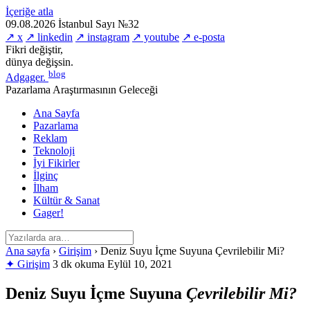
İçeriğe atla
09.08.2026
İstanbul
Sayı №32
↗ x
↗ linkedin
↗ instagram
↗ youtube
↗ e-posta
Fikri değiştir,
dünya değişsin.
blog
Adgager
.
Pazarlama Araştırmasının Geleceği
Ana Sayfa
Pazarlama
Reklam
Teknoloji
İyi Fikirler
İlginç
İlham
Kültür & Sanat
Gager!
Ana sayfa
›
Girişim
›
Deniz Suyu İçme Suyuna Çevrilebilir Mi?
✦ Girişim
3 dk okuma
Eylül 10, 2021
Deniz Suyu İçme Suyuna
Çevrilebilir Mi?