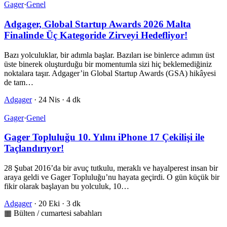
Gager
·
Genel
Adgager, Global Startup Awards 2026 Malta
Finalinde Üç Kategoride Zirveyi Hedefliyor!
Bazı yolculuklar, bir adımla başlar. Bazıları ise binlerce adımın üst
üste binerek oluşturduğu bir momentumla sizi hiç beklemediğiniz
noktalara taşır. Adgager’in Global Startup Awards (GSA) hikâyesi
de tam…
Adgager
·
24 Nis
·
4 dk
Gager
·
Genel
Gager Topluluğu 10. Yılını iPhone 17 Çekilişi ile
Taçlandırıyor!
28 Şubat 2016’da bir avuç tutkulu, meraklı ve hayalperest insan bir
araya geldi ve Gager Topluluğu’nu hayata geçirdi. O gün küçük bir
fikir olarak başlayan bu yolculuk, 10…
Adgager
·
20 Eki
·
3 dk
▦ Bülten / cumartesi sabahları