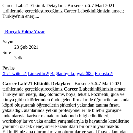
Career Lab'21 Etkinlik Detayları - Bu sene 5-6-7 Mart 2021
tarihlerinde gerçekleştireceğimiz Career Labetkinliğimizin amacı;
Türkiye'nin enerji...
Burçak Yıldız
Yazar
Yayın
23 Şub 2021
Süre
3 dk
Paylaş
X / Twitter
↗
LinkedIn
↗
Bağlantıyı kopyala
⌘C
E-posta
↗
Career Lab’21 Etkinlik Detayları
– Bu sene 5-6-7 Mart 2021
tarihlerinde gerçekleştireceğimiz
Career Lab
etkinliğimizin amacı;
Türkiye’nin enerji, ilaç, otomotiv, boya, tekstil, kozmetik, gıda ve
kimya gibi sektörlerinden önde gelen firmalar ile öğrenciler arasında
köprü oluşturarak öğrencilerin şirketleri yakından tanıma fırsatı
yakaladığı, alanlarında yetkin profesyoneller ile birebir görüşme
imkanlarıyla kariyer olanakları hakkında bilgi edindikleri,
workshop’lar ve vaka analizi yarışmalarıyla iş hayatında kendilerine
yardımcı olacak deneyimler kazandıkları bir ortam yaratmaktır.
Etkinliğimiz ana oturumlar, yan oturumlar ve sanal fuaye alanından