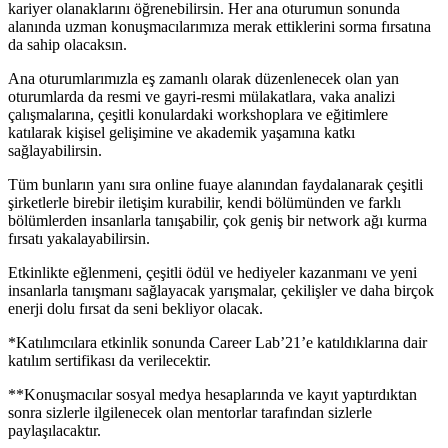
kariyer olanaklarını öğrenebilirsin. Her ana oturumun sonunda
alanında uzman konuşmacılarımıza merak ettiklerini sorma fırsatına
da sahip olacaksın.
Ana oturumlarımızla eş zamanlı olarak düzenlenecek olan yan
oturumlarda da resmi ve gayri-resmi mülakatlara, vaka analizi
çalışmalarına, çeşitli konulardaki workshoplara ve eğitimlere
katılarak kişisel gelişimine ve akademik yaşamına katkı
sağlayabilirsin.
Tüm bunların yanı sıra online fuaye alanından faydalanarak çeşitli
şirketlerle birebir iletişim kurabilir, kendi bölümünden ve farklı
bölümlerden insanlarla tanışabilir, çok geniş bir network ağı kurma
fırsatı yakalayabilirsin.
Etkinlikte eğlenmeni, çeşitli ödül ve hediyeler kazanmanı ve yeni
insanlarla tanışmanı sağlayacak yarışmalar, çekilişler ve daha birçok
enerji dolu fırsat da seni bekliyor olacak.
*Katılımcılara etkinlik sonunda Career Lab’21’e katıldıklarına dair
katılım sertifikası da verilecektir.
**Konuşmacılar sosyal medya hesaplarında ve kayıt yaptırdıktan
sonra sizlerle ilgilenecek olan mentorlar tarafından sizlerle
paylaşılacaktır.