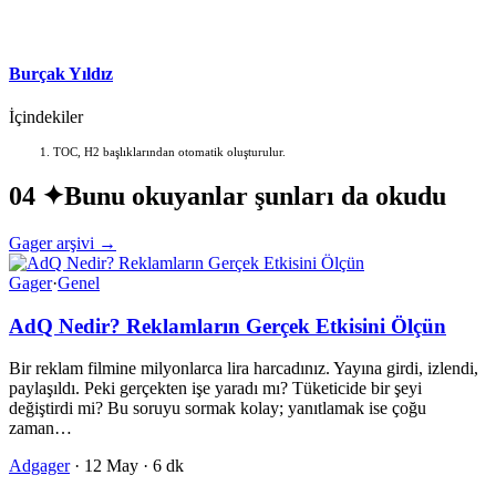
Burçak Yıldız
İçindekiler
TOC, H2 başlıklarından otomatik oluşturulur.
04 ✦
Bunu okuyanlar şunları da okudu
Gager arşivi →
Gager
·
Genel
AdQ Nedir? Reklamların Gerçek Etkisini Ölçün
Bir reklam filmine milyonlarca lira harcadınız. Yayına girdi, izlendi,
paylaşıldı. Peki gerçekten işe yaradı mı? Tüketicide bir şeyi
değiştirdi mi? Bu soruyu sormak kolay; yanıtlamak ise çoğu
zaman…
Adgager
·
12 May
·
6 dk