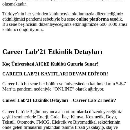
oluşmaktadır.
Türkiye’nin her yerinden katılımcıyla okulumuzda düzenlediğimiz
etkinliğimizi pandemi sebebiyle bu sene
online platforma
taşıdık.
Bu sene beşincisini düzenleyeceğimiz etkinliğimizde 600-1000 arası
katılımcı öngörüyoruz.
Career Lab’21 Etkinlik Detayları
Koç Üniversitesi AIChE Kulübü Gururla Sunar!
CAREER LAB’21 KAYITLARI DEVAM EDİYOR!
Career Lab bu sene her bölüm ve üniversiteden katılımcılarını 5-6-7
Mart’ta pandemi nedeniyle “ONLINE” olarak ağırlıyor.
Career Lab’21 Etkinlik Detayları – Career Lab’21 nedir?
Career Lab’de 3 gün boyunca ana oturumlarda düzenleyeceğimiz
çeşitli seminerlerle Enerji, Gıda, İlaç, Kimya, Kozmetik, Boya,
Tekstil, Otomotiv, FMCG, Elektrik ve Biyomedikal sektörlerinin
önde gelen firmalarını yakından tanıma fırsatı yakalayıp, staj ve