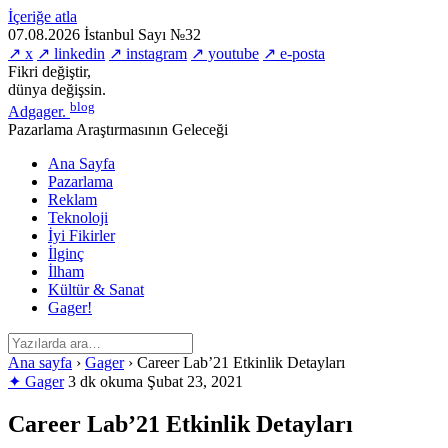
İçeriğe atla
07.08.2026
İstanbul
Sayı №32
↗ x
↗ linkedin
↗ instagram
↗ youtube
↗ e-posta
Fikri değiştir,
dünya değişsin.
blog
Adgager
.
Pazarlama Araştırmasının Geleceği
Ana Sayfa
Pazarlama
Reklam
Teknoloji
İyi Fikirler
İlginç
İlham
Kültür & Sanat
Gager!
Ana sayfa
›
Gager
›
Career Lab’21 Etkinlik Detayları
✦ Gager
3 dk okuma
Şubat 23, 2021
Career Lab’21 Etkinlik Detayları