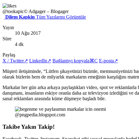
@tookapic
© Adgager – Blogager
Dilem Kapkin
Tüm Yazılarını Görüntüle
Yayın
10 Ağu 2017
Süre
4 dk
Paylaş
X / Twitter
↗
LinkedIn
↗
Bağlantıyı kopyala
⌘C
E-posta
↗
Müşteri iletişiminde, “Lütfen şikayetinizi bizimle, memnuniyetinizi b
olarak bizlerin hem de milyarlık markaların emeğinin karşılığını matem
Markalar her gün arka arkaya paylaştıkları video, spot ve reklamlarla 
danışmanı, insanların eskiye oranla daha az televizyon izlediğini ve dah
sanal reklamları arasında küme düşmeye başladı bile.
@pngpedia.blogspot.com
Takibe Yakın Takip!
Facebook, Twitter, Instagram, Snapchat gibi sosyal mecralarda hedef