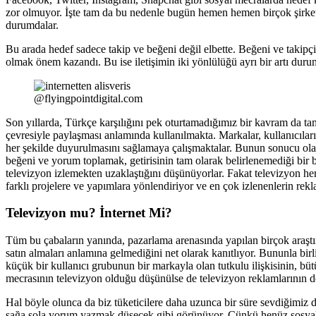
zor olmuyor. İşte tam da bu nedenle bugün hemen hemen birçok şirket
durumdalar.
Bu arada hedef sadece takip ve beğeni değil elbette. Beğeni ve takipçi 
olmak önem kazandı. Bu ise iletişimin iki yönlülüğü ayrı bir artı duru
@flyingpointdigital.com
Son yıllarda, Türkçe karşılığını pek oturtamadığımız bir kavram da t
çevresiyle paylaşması anlamında kullanılmakta. Markalar, kullanıcıları 
her şekilde duyurulmasını sağlamaya çalışmaktalar. Bunun sonucu ol
beğeni ve yorum toplamak, getirisinin tam olarak belirlenemediği bir 
televizyon izlemekten uzaklaştığını düşünüyorlar. Fakat televizyon her 
farklı projelere ve yapımlara yönlendiriyor ve en çok izlenenlerin rekl
Televizyon mu? İnternet Mi?
Tüm bu çabaların yanında, pazarlama arenasında yapılan birçok araşt
satın almaları anlamına gelmediğini net olarak kanıtlıyor. Bununla bir
küçük bir kullanıcı grubunun bir markayla olan tutkulu ilişkisinin, b
mecrasının televizyon olduğu düşünülse de televizyon reklamlarının de
Hal böyle olunca da biz tüketicilere daha uzunca bir süre sevdiğimiz d
sağa sola yorum yazmak düşecek gibi görünüyor. Çünkü henüz sosyal m