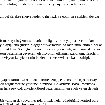
sorumluluğunu da farklı sosyal medya ajanslarına bırakmış
uniyet gerekse şikayetlerden daha hızlı ve etkili bir şekilde haberdar
ir markayı beğenmesi, marka ile ilgili yorum yapması ve bunları
ınlayıp; anlaştıkları bloggerlar vasıtasıyla da markanın isminin her an
 inanmaktalar. Sonuçta; internette sık sık yer almak, mümkün olduğunca
gün pazarlama çevreleri televizyonun etkisinin azaldığını, gençlerin
vizyon izleyicilerinin beklentileri ve zevkleri, kanal sahiplerini
 yapmalarının ya da moda tabirle “engage” olmalarının, o markayı
modeli sergilemesine yardımcı olmuyor. Dolayısıyla sosyal medyada
 hala pek çok ülkede kitlesel pazarlamanın en etkili ve en değerli
ken bir yandan da sosyal hesaplarımızda neler döndüğünü kontrol edip
 belli olacağa benzemiyor gibi.