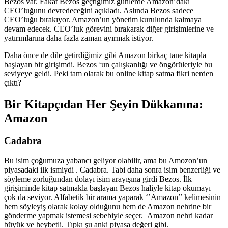
Bezos var. Fakat Bezos geçtiğimiz günlerde Amazon’daki
CEO’luğunu devredeceğini açıkladı. Aslında Bezos sadece
CEO’luğu bırakıyor. Amazon’un yönetim kurulunda kalmaya
devam edecek. CEO’luk görevini bırakarak diğer girişimlerine ve
yatırımlarına daha fazla zaman ayırmak istiyor.
Daha önce de dile getirdiğimiz gibi Amazon birkaç tane kitapla
başlayan bir girişimdi. Bezos ‘un çalışkanlığı ve öngörüleriyle bu
seviyeye geldi. Peki tam olarak bu online kitap satma fikri nerden
çıktı?
Bir Kitapçıdan Her Şeyin Dükkanına:
Amazon
Cadabra
Bu isim çoğumuza yabancı geliyor olabilir, ama bu Amozon’un
piyasadaki ilk ismiydi . Cadabra. Tabi daha sonra isim benzerliği ve
söyleme zorluğundan dolayı isim arayışına girdi Bezos. İlk
girişiminde kitap satmakla başlayan Bezos haliyle kitap okumayı
çok da seviyor. Alfabetik bir arama yaparak ‘’Amazon’’ kelimesinin
hem söyleyiş olarak kolay olduğunu hem de Amazon nehrine bir
gönderme yapmak istemesi sebebiyle seçer. Amazon nehri kadar
büyük ve heybetli. Tıpkı şu anki piyasa değeri gibi.