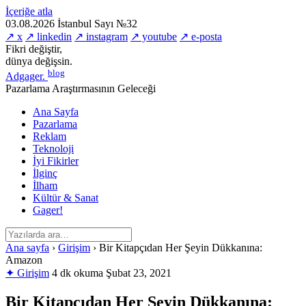
İçeriğe atla
03.08.2026
İstanbul
Sayı №32
↗ x
↗ linkedin
↗ instagram
↗ youtube
↗ e-posta
Fikri değiştir,
dünya değişsin.
blog
Adgager
.
Pazarlama Araştırmasının Geleceği
Ana Sayfa
Pazarlama
Reklam
Teknoloji
İyi Fikirler
İlginç
İlham
Kültür & Sanat
Gager!
Ana sayfa
›
Girişim
›
Bir Kitapçıdan Her Şeyin Dükkanına:
Amazon
✦ Girişim
4 dk okuma
Şubat 23, 2021
Bir Kitapçıdan Her Şeyin Dükkanına: