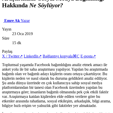
Hakkında
Ne Söylüyor?
Emre Ak
Yazar
Yayın
23 Oca 2019
Süre
15 dk
Paylaş
X / Twitter
↗
LinkedIn
↗
Bağlantıyı kopyala
⌘C
E-posta
↗
Toplumsal yaşamda Facebook bağımlılığını analiz etmek amacı ile
anket yolu ile bir saha araştırması yapılıyor. Yapılan bu araştırmada
bağımlı olan ve bağımlı adayı kişilerin oranı ortaya çıkartılıyor. Bu
kişilerin neden ve nasıl olarak bu duruma geldikleri analiz ediliyor.
Şu anda dünya üzerinde en çok kullanıcıya sahip sosyal medya
platformlarından bir tanesi olan Facebook üzerinden yapılan bu
araştırmaya göre; insanların bağımlı olmasında pek çok etkili faktör
var. Araştırmaya katılan kişilerden elde edilen verilere göre bu
etkenler arasında rahatlama, sosyal etkileşim, arkadaşlık, bilgi arama,
bilgiye hızlı erişim ve yalnızlık gibi faktörler yer almaktadır.