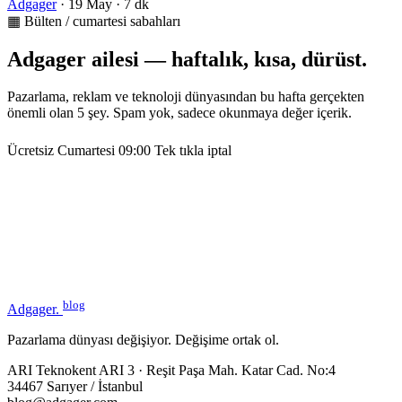
Adgager
·
19 May
·
7 dk
▦ Bülten / cumartesi sabahları
Adgager ailesi — haftalık, kısa, dürüst.
Pazarlama, reklam ve teknoloji dünyasından bu hafta gerçekten
önemli olan 5 şey. Spam yok, sadece okunmaya değer içerik.
Ücretsiz
Cumartesi 09:00
Tek tıkla iptal
blog
Adgager
.
Pazarlama dünyası değişiyor. Değişime ortak ol.
ARI Teknokent ARI 3 · Reşit Paşa Mah. Katar Cad. No:4
34467 Sarıyer / İstanbul