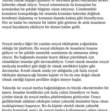
Sürekli olarak değişen gündem ve meydana gelen olaylardan herkes
haberdar olmak istiyor. Sosyal ortamımızda da konuşulan bu
konulardan bir şekilde bilgimiz olsun istiyoruz. Gündemdeki
konuların konuşulduğu bir ortamda konudan haberdar değilsek
kendimizi dışlanmış ve konunun dışında kalmış gibi hissediyoruz.
Her ne kadar bu önemsiz bir faktör gibi görünse de artık insanların
sosyal hayatlarını etkileyen bir durum haline geldi.
Sosyal medya diğer bir yandan sosyal etkileşimin yoğunlukta
olduğu bir platform. Bu sosyal etkileşim de insanların hoşuna
gidiyor ve bir şekilde tanınırlık oranlarının da artmasına sebep
oluyor. Bu bağlamda insanlar bazen dikkat çekebilmek için
olmadıkları insanlar gibi davranabiliyor. Genel olarak insanlar sosyal
medyada kendileri gibi değil de olmak istedikleri kişiler gibi
davranırlar. Kendi olarak orada yer aldığında çok fazla sosyal
etkileşim alamayacağı hissine kapılır ve bu da onu doğal olarak
olmak istediği kişinin profiline doğru itmeye başlar.
Yalnızlık ise sosyal medya bağımlılığının en büyük etkenlerinden bir
tanesi. İnsanlar kendilerini çok fazla yalnız hissediyor ve buna
çözüm olarak da sosyal medya platformlarını görüyorlar. Oraya
girdiklerinde aldıkları etkileşim onları yalnızlık hissinden biraz olsun
uzaklaştırmayı başarıyor. Bu da kişinin sürekli olarak yalnızlık
hissini bastırmak amacı ile sosyal medya kullanmasına sebep oluyor.