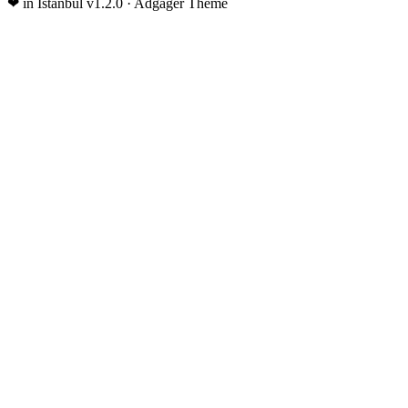
❤
in İstanbul
v1.2.0 · Adgager Theme