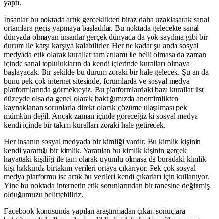
yaptı.
İnsanlar bu noktada artık gerçeklikten biraz daha uzaklaşarak sanal
ortamlara geçiş yapmaya başladılar. Bu noktada gelecekte sanal
dünyada olmayan insanlar gerçek dünyada da yok sayılma gibi bir
durum ile karşı karşıya kalabilirler. Her ne kadar şu anda sosyal
medyada etik olarak kurallar tam anlamı ile belli olmasa da zaman
içinde sanal toplulukların da kendi içlerinde kuralları olmaya
başlayacak. Bir şekilde bu durum zoraki bir hale gelecek. Şu an da
bunu pek çok internet sitesinde, forumlarda ve sosyal medya
platformlarında görmekteyiz. Bu platformlardaki bazı kurallar üst
düzeyde olsa da genel olarak baktığımızda anomimlikten
kaynaklanan sorunlarla direkt olarak çözüme ulaşılması pek
mümkün değil. Ancak zaman içinde göreceğiz ki sosyal medya
kendi içinde bir takım kuralları zoraki hale getirecek.
Her insanın sosyal medyada bir kimliği vardır. Bu kimlik kişinin
kendi yarattığı bir kimlik. Yaratılan bu kimlik kişinin gerçek
hayattaki kişiliği ile tam olarak uyumlu olmasa da buradaki kimlik
kişi hakkında birtakım verileri ortaya çıkarıyor. Pek çok sosyal
medya platformu ise artık bu verileri kendi çıkarları için kullanıyor.
Yine bu noktada internetin etik sorunlarından bir tanesine değinmiş
olduğumuzu belirtebiliriz.
Facebook konusunda yapılan araştırmadan çıkan sonuçlara