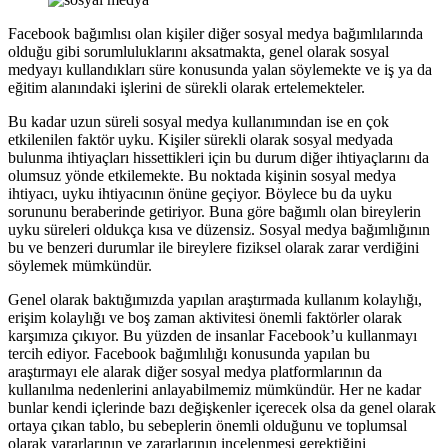
Facebook bağımlısı olan kişiler diğer sosyal medya bağımlılarında
olduğu gibi sorumluluklarını aksatmakta, genel olarak sosyal
medyayı kullandıkları süre konusunda yalan söylemekte ve iş ya da
eğitim alanındaki işlerini de sürekli olarak ertelemekteler.
Bu kadar uzun süreli sosyal medya kullanımından ise en çok
etkilenilen faktör uyku. Kişiler sürekli olarak sosyal medyada
bulunma ihtiyaçları hissettikleri için bu durum diğer ihtiyaçlarını da
olumsuz yönde etkilemekte. Bu noktada kişinin sosyal medya
ihtiyacı, uyku ihtiyacının önüne geçiyor. Böylece bu da uyku
sorununu beraberinde getiriyor. Buna göre bağımlı olan bireylerin
uyku süreleri oldukça kısa ve düzensiz. Sosyal medya bağımlığının
bu ve benzeri durumlar ile bireylere fiziksel olarak zarar verdiğini
söylemek mümkündür.
Genel olarak baktığımızda yapılan araştırmada kullanım kolaylığı,
erişim kolaylığı ve boş zaman aktivitesi önemli faktörler olarak
karşımıza çıkıyor. Bu yüzden de insanlar Facebook’u kullanmayı
tercih ediyor. Facebook bağımlılığı konusunda yapılan bu
araştırmayı ele alarak diğer sosyal medya platformlarının da
kullanılma nedenlerini anlayabilmemiz mümkündür. Her ne kadar
bunlar kendi içlerinde bazı değişkenler içerecek olsa da genel olarak
ortaya çıkan tablo, bu sebeplerin önemli olduğunu ve toplumsal
olarak yararlarının ve zararlarının incelenmesi gerektiğini