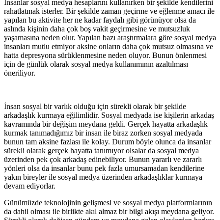
İnsanlar sosyal medya hesaplarını kullanırken bir şekilde kendilerini
rahatlatmak isterler. Bir şekilde zaman geçirme ve eğlenme amacı ile
yapılan bu aktivite her ne kadar faydalı gibi görünüyor olsa da
aslında kişinin daha çok boş vakit geçirmesine ve mutsuzluk
yaşamasına neden olur. Yapılan bazı araştırmalara göre sosyal medya
insanları mutlu etmiyor aksine onların daha çok mutsuz olmasına ve
hatta depresyona sürüklenmesine neden oluyor. Bunun önlenmesi
için de günlük olarak sosyal medya kullanımının azaltılması
öneriliyor.
İnsan sosyal bir varlık olduğu için sürekli olarak bir şekilde
arkadaşlık kurmaya eğilimlidir. Sosyal medyada ise kişilerin arkadaş
kavramında bir değişim meydana geldi. Gerçek hayatta arkadaşlık
kurmak tanımadığımız bir insan ile biraz zorken sosyal medyada
bunun tam aksine fazlası ile kolay. Durum böyle olunca da insanlar
sürekli olarak gerçek hayatta tanımıyor olsalar da sosyal medya
üzerinden pek çok arkadaş edinebiliyor. Bunun yararlı ve zararlı
yönleri olsa da insanlar bunu pek fazla umursamadan kendilerine
yakın bireyler ile sosyal medya üzerinden arkadaşlıklar kurmaya
devam ediyorlar.
Günümüzde teknolojinin gelişmesi ve sosyal medya platformlarının
da dahil olması ile birlikte akıl almaz bir bilgi akışı meydana geliyor.