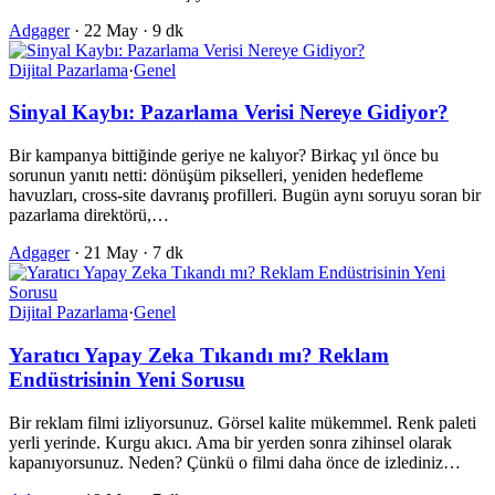
Adgager
·
22 May
·
9 dk
Dijital Pazarlama
·
Genel
Sinyal Kaybı: Pazarlama Verisi Nereye Gidiyor?
Bir kampanya bittiğinde geriye ne kalıyor? Birkaç yıl önce bu
sorunun yanıtı netti: dönüşüm pikselleri, yeniden hedefleme
havuzları, cross-site davranış profilleri. Bugün aynı soruyu soran bir
pazarlama direktörü,…
Adgager
·
21 May
·
7 dk
Dijital Pazarlama
·
Genel
Yaratıcı Yapay Zeka Tıkandı mı? Reklam
Endüstrisinin Yeni Sorusu
Bir reklam filmi izliyorsunuz. Görsel kalite mükemmel. Renk paleti
yerli yerinde. Kurgu akıcı. Ama bir yerden sonra zihinsel olarak
kapanıyorsunuz. Neden? Çünkü o filmi daha önce de izlediniz…