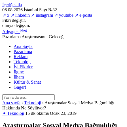
İçeriğe atla
06.08.2026
İstanbul
Sayı №32
↗ x
↗ linkedin
↗ instagram
↗ youtube
↗ e-posta
Fikri değiştir,
dünya değişsin.
blog
Adgager
.
Pazarlama Araştırmasının Geleceği
Ana Sayfa
Pazarlama
Reklam
Teknoloji
İyi Fikirler
İlginç
İlham
Kültür & Sanat
Gager!
Ana sayfa
›
Teknoloji
›
Araştırmalar Sosyal Medya Bağımlılığı
Hakkında Ne Söylüyor?
✦ Teknoloji
15 dk okuma
Ocak 23, 2019
Araştırmalar Sosyal Medya Bağımlılığı