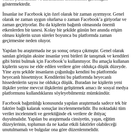
göstermektedir.
İnsanlar ise Facebook için özel olarak bir zaman ayırmıyor. Genel
olarak ne zaman uygun olurlarsa o zaman Facebook’a giriyorlar ve
zaman geçiriyorlar. Bu da kişilerin bağımlı olmasında önemli
etkenlerden bir tanesi. Kolay bir şekilde günün her anında erişim
olması kişilerin uzun süreler boyunca bu platformda zaman
geçirmesine neden oluyor.
Yapılan bu araştırmada ise şu sonuç ortaya çıkmıştır. Genel olarak
sanılan görüşün aksine insanlar yeni birileri ile tanışmak ve kendileri
gibi birini bulmak için Facebook’u kullanmıyor. Bu amaçla kullanan
kişilerin sayısı ise elde edilen verilere göre oldukça düşük düzeyde.
Yine aynı şekilde insanların çoğunluğu kendini bu platformda
heyecanlı hissetmiyor. Kendilerini bu platformda heyecanlı
hissedenlerin sayısı ise oldukça düşük. Buradan ise kişilerin yeni
ilişkiler yerine mevcut ilişkilerini geliştirmek amacı ile sosyal medya
platformunu kullandıklarını söyleyebilmemiz mümkündür.
Facebook bağımlılığı konusunda yapılan araştırmada sadece tek bir
faktöre bağlı kalarak sonuçlar incelenmemelidir. Bu noktadaki tüm
veriler incelenmeli ve gerektiğinde ek verilere de ihtiyaç
duyulmalıdır. Yapılan bu araştırmada cinsiyetin, yaşın, eğitim
düzeylerinin, toplumun da ne kadar etkili faktörler olabileceği
unutulmamalı ve bulgular ona göre düzenlenmelidir.