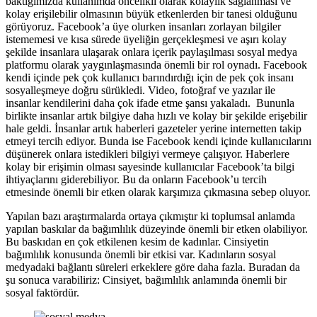
baktığımızda kullanımda öncelikli olarak kolaylık sağlanması ve
kolay erişilebilir olmasının büyük etkenlerden bir tanesi olduğunu
görüyoruz. Facebook’a üye olurken insanları zorlayan bilgiler
istememesi ve kısa sürede üyeliğin gerçekleşmesi ve aşırı kolay
şekilde insanlara ulaşarak onlara içerik paylaşılması sosyal medya
platformu olarak yaygınlaşmasında önemli bir rol oynadı. Facebook
kendi içinde pek çok kullanıcı barındırdığı için de pek çok insanı
sosyalleşmeye doğru sürükledi. Video, fotoğraf ve yazılar ile
insanlar kendilerini daha çok ifade etme şansı yakaladı. Bununla
birlikte insanlar artık bilgiye daha hızlı ve kolay bir şekilde erişebilir
hale geldi. İnsanlar artık haberleri gazeteler yerine internetten takip
etmeyi tercih ediyor. Bunda ise Facebook kendi içinde kullanıcılarını
düşünerek onlara istedikleri bilgiyi vermeye çalışıyor. Haberlere
kolay bir erişimin olması sayesinde kullanıcılar Facebook’ta bilgi
ihtiyaçlarını giderebiliyor. Bu da onların Facebook’u tercih
etmesinde önemli bir etken olarak karşımıza çıkmasına sebep oluyor.
Yapılan bazı araştırmalarda ortaya çıkmıştır ki toplumsal anlamda
yapılan baskılar da bağımlılık düzeyinde önemli bir etken olabiliyor.
Bu baskıdan en çok etkilenen kesim de kadınlar. Cinsiyetin
bağımlılık konusunda önemli bir etkisi var. Kadınların sosyal
medyadaki bağlantı süreleri erkeklere göre daha fazla. Buradan da
şu sonuca varabiliriz: Cinsiyet, bağımlılık anlamında önemli bir
sosyal faktördür.