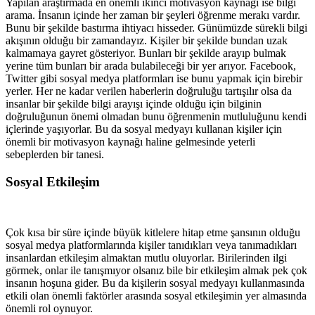
Yapılan araştırmada en önemli ikinci motivasyon kaynağı ise bilgi
arama. İnsanın içinde her zaman bir şeyleri öğrenme merakı vardır.
Bunu bir şekilde bastırma ihtiyacı hisseder. Günümüzde sürekli bilgi
akışının olduğu bir zamandayız. Kişiler bir şekilde bundan uzak
kalmamaya gayret gösteriyor. Bunları bir şekilde arayıp bulmak
yerine tüm bunları bir arada bulabileceği bir yer arıyor. Facebook,
Twitter gibi sosyal medya platformları ise bunu yapmak için birebir
yerler. Her ne kadar verilen haberlerin doğruluğu tartışılır olsa da
insanlar bir şekilde bilgi arayışı içinde olduğu için bilginin
doğruluğunun önemi olmadan bunu öğrenmenin mutluluğunu kendi
içlerinde yaşıyorlar. Bu da sosyal medyayı kullanan kişiler için
önemli bir motivasyon kaynağı haline gelmesinde yeterli
sebeplerden bir tanesi.
Sosyal Etkileşim
Çok kısa bir süre içinde büyük kitlelere hitap etme şansının olduğu
sosyal medya platformlarında kişiler tanıdıkları veya tanımadıkları
insanlardan etkileşim almaktan mutlu oluyorlar. Birilerinden ilgi
görmek, onlar ile tanışmıyor olsanız bile bir etkileşim almak pek çok
insanın hoşuna gider. Bu da kişilerin sosyal medyayı kullanmasında
etkili olan önemli faktörler arasında sosyal etkileşimin yer almasında
önemli rol oynuyor.