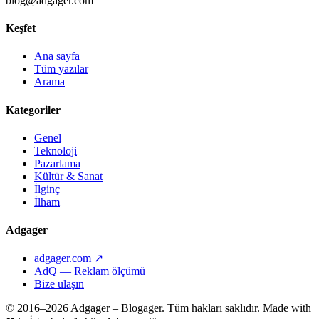
blog@adgager.com
Keşfet
Ana sayfa
Tüm yazılar
Arama
Kategoriler
Genel
Teknoloji
Pazarlama
Kültür & Sanat
İlginç
İlham
Adgager
adgager.com ↗
AdQ — Reklam ölçümü
Bize ulaşın
© 2016–2026 Adgager – Blogager. Tüm hakları saklıdır.
Made with