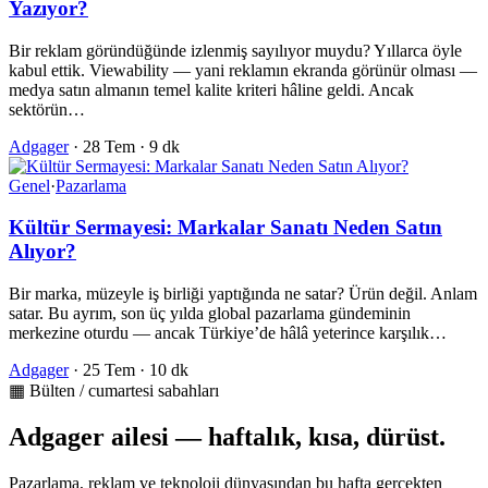
Yazıyor?
Bir reklam göründüğünde izlenmiş sayılıyor muydu? Yıllarca öyle
kabul ettik. Viewability — yani reklamın ekranda görünür olması —
medya satın almanın temel kalite kriteri hâline geldi. Ancak
sektörün…
Adgager
·
28 Tem
·
9 dk
Genel
·
Pazarlama
Kültür Sermayesi: Markalar Sanatı Neden Satın
Alıyor?
Bir marka, müzeyle iş birliği yaptığında ne satar? Ürün değil. Anlam
satar. Bu ayrım, son üç yılda global pazarlama gündeminin
merkezine oturdu — ancak Türkiye’de hâlâ yeterince karşılık…
Adgager
·
25 Tem
·
10 dk
▦ Bülten / cumartesi sabahları
Adgager ailesi — haftalık, kısa, dürüst.
Pazarlama, reklam ve teknoloji dünyasından bu hafta gerçekten