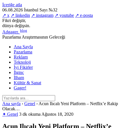
İçeriğe atla
06.08.2026
İstanbul
Sayı №32
↗ x
↗ linkedin
↗ instagram
↗ youtube
↗ e-posta
Fikri değiştir,
dünya değişsin.
blog
Adgager
.
Pazarlama Araştırmasının Geleceği
Ana Sayfa
Pazarlama
Reklam
Teknoloji
İyi Fikirler
İlginç
İlham
Kültür & Sanat
Gager!
Ana sayfa
›
Genel
›
Acun Ilıcalı Yeni Platform – Netflix’e Rakip
Olacak…
✦ Genel
3 dk okuma
Ağustos 18, 2020
Acun Ilıcalı Yeni Platform – Netflix’e