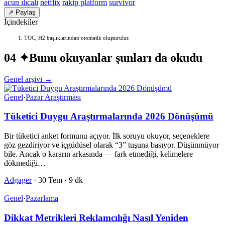
acun ılıcalı
netflix
rakip platform
survivor
↗ Paylaş
İçindekiler
TOC, H2 başlıklarından otomatik oluşturulur.
04 ✦
Bunu okuyanlar şunları da okudu
Genel arşivi →
Genel
·
Pazar Araştırması
Tüketici Duygu Araştırmalarında 2026 Dönüşümü
Bir tüketici anket formunu açıyor. İlk soruyu okuyor, seçeneklere
göz gezdiriyor ve içgüdüsel olarak “3” tuşuna basıyor. Düşünmüyor
bile. Ancak o kararın arkasında — fark etmediği, kelimelere
dökmediği…
Adgager
·
30 Tem
·
9 dk
Genel
·
Pazarlama
Dikkat Metrikleri Reklamcılığı Nasıl Yeniden