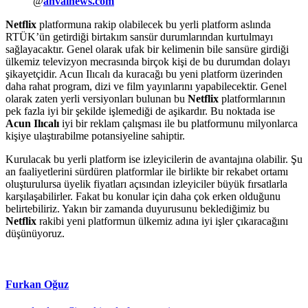
@
ahvalnews.com
Netflix
platformuna rakip olabilecek bu yerli platform aslında
RTÜK’ün getirdiği birtakım sansür durumlarından kurtulmayı
sağlayacaktır. Genel olarak ufak bir kelimenin bile sansüre girdiği
ülkemiz televizyon mecrasında birçok kişi de bu durumdan dolayı
şikayetçidir. Acun Ilıcalı da kuracağı bu yeni platform üzerinden
daha rahat program, dizi ve film yayınlarını yapabilecektir. Genel
olarak zaten yerli versiyonları bulunan bu
Netflix
platformlarının
pek fazla iyi bir şekilde işlemediği de aşikardır. Bu noktada ise
Acun Ilıcalı
iyi bir reklam çalışması ile bu platformunu milyonlarca
kişiye ulaştırabilme potansiyeline sahiptir.
Kurulacak bu yerli platform ise izleyicilerin de avantajına olabilir. Şu
an faaliyetlerini sürdüren platformlar ile birlikte bir rekabet ortamı
oluşturulursa üyelik fiyatları açısından izleyiciler büyük fırsatlarla
karşılaşabilirler. Fakat bu konular için daha çok erken olduğunu
belirtebiliriz. Yakın bir zamanda duyurusunu beklediğimiz bu
Netflix
rakibi yeni platformun ülkemiz adına iyi işler çıkaracağını
düşünüyoruz.
Furkan Oğuz