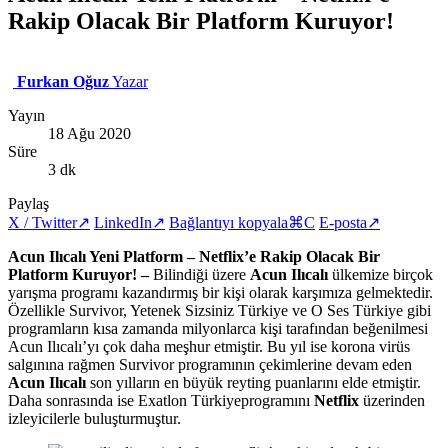
Rakip Olacak Bir Platform Kuruyor!
Furkan Oğuz
Yazar
Yayın
18 Ağu 2020
Süre
3 dk
Paylaş
X / Twitter
↗
LinkedIn
↗
Bağlantıyı kopyala
⌘C
E-posta
↗
Acun Ilıcalı Yeni Platform – Netflix’e Rakip Olacak Bir
Platform Kuruyor! –
Bilindiği üzere
Acun Ilıcalı
ülkemize birçok
yarışma programı kazandırmış bir kişi olarak karşımıza gelmektedir.
Özellikle Survivor, Yetenek Sizsiniz Türkiye ve O Ses Türkiye gibi
programların kısa zamanda milyonlarca kişi tarafından beğenilmesi
Acun Ilıcalı’yı çok daha meşhur etmiştir. Bu yıl ise korona virüs
salgınına rağmen Survivor programının çekimlerine devam eden
Acun Ilıcalı
son yılların en büyük reyting puanlarını elde etmiştir.
Daha sonrasında ise Exatlon Türkiyeprogramını
Netflix
üzerinden
izleyicilerle buluşturmuştur.