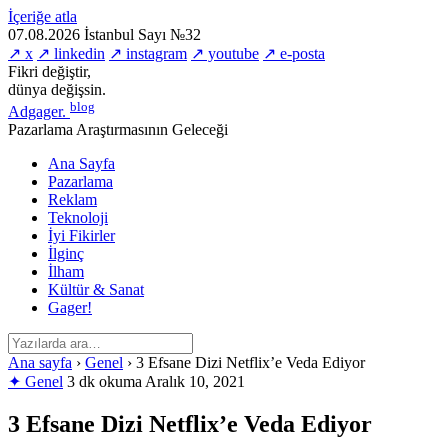
İçeriğe atla
07.08.2026
İstanbul
Sayı №32
↗ x
↗ linkedin
↗ instagram
↗ youtube
↗ e-posta
Fikri değiştir,
dünya değişsin.
blog
Adgager
.
Pazarlama Araştırmasının Geleceği
Ana Sayfa
Pazarlama
Reklam
Teknoloji
İyi Fikirler
İlginç
İlham
Kültür & Sanat
Gager!
Ana sayfa
›
Genel
›
3 Efsane Dizi Netflix’e Veda Ediyor
✦ Genel
3 dk okuma
Aralık 10, 2021
3 Efsane Dizi Netflix’e Veda Ediyor