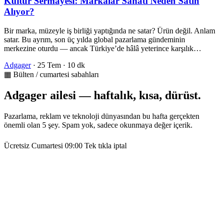
Kültür Sermayesi: Markalar Sanatı Neden Satın
Alıyor?
Bir marka, müzeyle iş birliği yaptığında ne satar? Ürün değil. Anlam
satar. Bu ayrım, son üç yılda global pazarlama gündeminin
merkezine oturdu — ancak Türkiye’de hâlâ yeterince karşılık…
Adgager
·
25 Tem
·
10 dk
▦ Bülten / cumartesi sabahları
Adgager ailesi — haftalık, kısa, dürüst.
Pazarlama, reklam ve teknoloji dünyasından bu hafta gerçekten
önemli olan 5 şey. Spam yok, sadece okunmaya değer içerik.
Ücretsiz
Cumartesi 09:00
Tek tıkla iptal