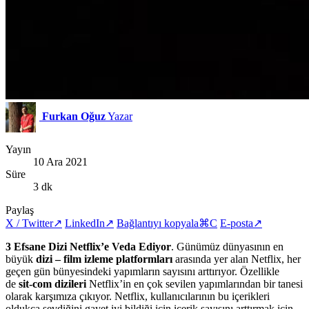
Furkan Oğuz
Yazar
Yayın
10 Ara 2021
Süre
3 dk
Paylaş
X / Twitter
↗
LinkedIn
↗
Bağlantıyı kopyala
⌘C
E-posta
↗
3 Efsane Dizi Netflix’e Veda Ediyor
. Günümüz dünyasının en
büyük
dizi – film izleme platformları
arasında yer alan Netflix, her
geçen gün bünyesindeki yapımların sayısını arttırıyor.
Özellikle
de
sit-com dizileri
Netflix’in en çok sevilen yapımlarından bir tanesi
olarak karşımıza çıkıyor. Netflix, kullanıcılarının bu içerikleri
oldukça sevdiğini gayet iyi bildiği için içerik sayısını arttırmak için