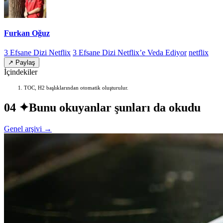
Furkan Oğuz
3 Efsane Dizi Netflix
3 Efsane Dizi Netflix’e Veda Ediyor
netflix
↗ Paylaş
İçindekiler
TOC, H2 başlıklarından otomatik oluşturulur.
04 ✦
Bunu okuyanlar şunları da okudu
Genel arşivi →