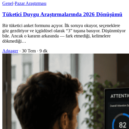
Genel
·
Pazar Araştırması
Tüketici Duygu Araştırmalarında 2026 Dönüşümü
Bir tüketici anket formunu açıyor. İlk soruyu okuyor, seçeneklere
göz gezdiriyor ve içgüdüsel olarak “3” tuşuna basıyor. Düşünmüyor
bile. Ancak o kararın arkasında — fark etmediği, kelimelere
dökmediği…
Adgager
·
30 Tem
·
9 dk