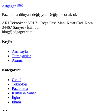
blog
Adgager
.
Pazarlama dünyası değişiyor. Değişime ortak ol.
ARI Teknokent ARI 3 · Reşit Paşa Mah. Katar Cad. No:4
34467 Sarıyer / İstanbul
blog@adgager.com
Keşfet
Ana sayfa
Tüm yazılar
Arama
Kategoriler
Genel
Teknoloji
Pazarlama
Kültür & Sanat
İlginç
İlham