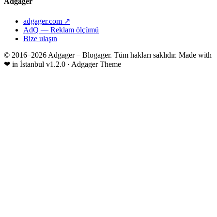
Adgager
adgager.com ↗
AdQ — Reklam ölçümü
Bize ulaşın
© 2016–2026 Adgager – Blogager. Tüm hakları saklıdır.
Made with
❤
in İstanbul
v1.2.0 · Adgager Theme