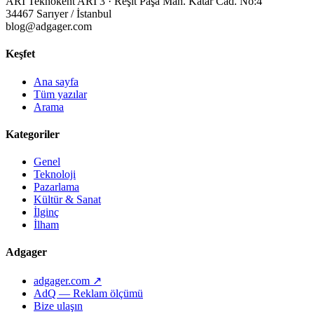
ARI Teknokent ARI 3 · Reşit Paşa Mah. Katar Cad. No:4
34467 Sarıyer / İstanbul
blog@adgager.com
Keşfet
Ana sayfa
Tüm yazılar
Arama
Kategoriler
Genel
Teknoloji
Pazarlama
Kültür & Sanat
İlginç
İlham
Adgager
adgager.com ↗
AdQ — Reklam ölçümü
Bize ulaşın