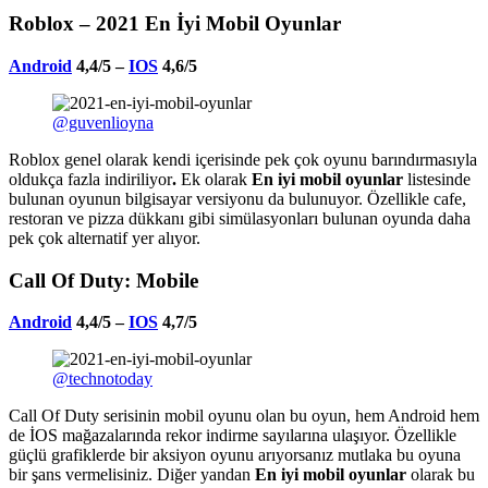
Roblox – 2021 En İyi Mobil Oyunlar
Android
4,4/5 –
I
O
S
4,6/5
@guvenlioyna
Roblox genel olarak kendi içerisinde pek çok oyunu barındırmasıyla
oldukça fazla indiriliyor
.
Ek olarak
En iyi mobil oyunlar
listesinde
bulunan oyunun bilgisayar versiyonu da bulunuyor. Özellikle cafe,
restoran ve pizza dükkanı gibi simülasyonları bulunan oyunda daha
pek çok alternatif yer alıyor.
Call Of Duty: Mobile
Android
4,4/5 –
I
O
S
4,7/5
@technotoday
Call Of Duty serisinin mobil oyunu olan bu oyun, hem Android hem
de İOS mağazalarında rekor indirme sayılarına ulaşıyor. Özellikle
güçlü grafiklerde bir aksiyon oyunu arıyorsanız mutlaka bu oyuna
bir şans vermelisiniz. Diğer yandan
En iyi mobil oyunlar
olarak bu