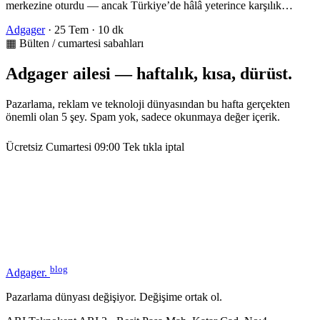
merkezine oturdu — ancak Türkiye’de hâlâ yeterince karşılık…
Adgager
·
25 Tem
·
10 dk
▦ Bülten / cumartesi sabahları
Adgager ailesi — haftalık, kısa, dürüst.
Pazarlama, reklam ve teknoloji dünyasından bu hafta gerçekten
önemli olan 5 şey. Spam yok, sadece okunmaya değer içerik.
Ücretsiz
Cumartesi 09:00
Tek tıkla iptal
blog
Adgager
.
Pazarlama dünyası değişiyor. Değişime ortak ol.