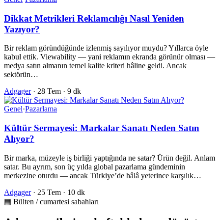
Dikkat Metrikleri Reklamcılığı Nasıl Yeniden
Yazıyor?
Bir reklam göründüğünde izlenmiş sayılıyor muydu? Yıllarca öyle
kabul ettik. Viewability — yani reklamın ekranda görünür olması —
medya satın almanın temel kalite kriteri hâline geldi. Ancak
sektörün…
Adgager
·
28 Tem
·
9 dk
Genel
·
Pazarlama
Kültür Sermayesi: Markalar Sanatı Neden Satın
Alıyor?
Bir marka, müzeyle iş birliği yaptığında ne satar? Ürün değil. Anlam
satar. Bu ayrım, son üç yılda global pazarlama gündeminin
merkezine oturdu — ancak Türkiye’de hâlâ yeterince karşılık…
Adgager
·
25 Tem
·
10 dk
▦ Bülten / cumartesi sabahları