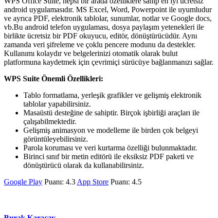
WPS Office Suite, hepsi bir arada özelliklere sahip en iyi ücretsiz
android uygulamasıdır. MS Excel, Word, Powerpoint ile uyumludur
ve ayrıca PDF, elektronik tablolar, sunumlar, notlar ve Google docs,
vb.Bu android telefon uygulaması, dosya paylaşım yetenekleri ile
birlikte ücretsiz bir PDF okuyucu, editör, dönüştürücüdür. Aynı
zamanda veri şifreleme ve çoklu pencere modunu da destekler.
Kullanımı kolaydır ve belgelerinizi otomatik olarak bulut
platformuna kaydetmek için çevrimiçi sürücüye bağlanmanızı sağlar.
WPS Suite Önemli Özellikleri:
Tablo formatlama, yerleşik grafikler ve gelişmiş elektronik
tablolar yapabilirsiniz.
Masaüstü desteğine de sahiptir. Birçok işbirliği araçları ile
çalışabilmektedir.
Gelişmiş animasyon ve modelleme ile birden çok belgeyi
görüntüleyebilirsiniz.
Parola koruması ve veri kurtarma özelliği bulunmaktadır.
Birinci sınıf bir metin editörü ile eksiksiz PDF paketi ve
dönüştürücü olarak da kullanabilirsiniz.
Google Play
Puanı: 4.3
App Store
Puanı: 4.5
Burak Karaçay