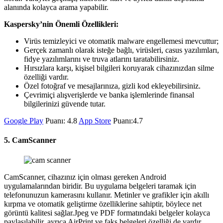
alanında kolayca arama yapabilir.
Kaspersky’nin Önemli Özellikleri:
Virüs temizleyici ve otomatik malware engellemesi mevcuttur;
Gerçek zamanlı olarak isteğe bağlı, virüsleri, casus yazılımları,
fidye yazılımlarını ve truva atlarını taratabilirsiniz.
Hırsızlara karşı, kişisel bilgileri koruyarak cihazınızdan silme
özelliği vardır.
Özel fotoğraf ve mesajlarınıza, gizli kod ekleyebilirsiniz.
Çevrimiçi alışverişlerde ve banka işlemlerinde finansal
bilgilerinizi güvende tutar.
Google Play
Puanı: 4.8
App Store
Puanı:4.7
5. CamScanner
CamScanner, cihazınız için olması gereken Android
uygulamalarından biridir. Bu uygulama belgeleri taramak için
telefonunuzun kamerasını kullanır. Metinler ve grafikler için akıllı
kırpma ve otomatik geliştirme özelliklerine sahiptir, böylece net
görüntü kalitesi sağlar.Jpeg ve PDF formatındaki belgeler kolayca
paylaşılabilir, ayrıca AirPrint ve faks belgeleri özelliği de vardır.