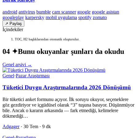
android
antivirus
bumble
cam scanner
google
google asistan
googleplay
karpersky
mobil uygulama
spotify
zomato
↗ Paylaş
İçindekiler
TOC, H2 başlıklarından otomatik oluşturulur.
04 ✦
Bunu okuyanlar şunları da okudu
Genel arşivi →
Genel
·
Pazar Araştırması
Tüketici Duygu Araştırmalarında 2026 Dönüşümü
Bir tüketici anket formunu açıyor. İlk soruyu okuyor, seçeneklere
göz gezdiriyor ve içgüdüsel olarak “3” tuşuna basıyor. Düşünmüyor
bile. Ancak o kararın arkasında — fark etmediği, kelimelere
dökmediği…
Adgager
·
30 Tem
·
9 dk
Genel
·
Pazarlama