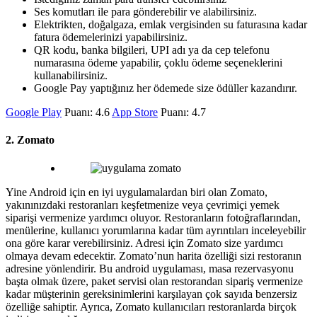
Ses komutları ile para gönderebilir ve alabilirsiniz.
Elektrikten, doğalgaza, emlak vergisinden su faturasına kadar
fatura ödemelerinizi yapabilirsiniz.
QR kodu, banka bilgileri, UPI adı ya da cep telefonu
numarasına ödeme yapabilir, çoklu ödeme seçeneklerini
kullanabilirsiniz.
Google Pay yaptığınız her ödemede size ödüller kazandırır.
Google Play
Puanı: 4.6
App Store
Puanı: 4.7
2. Zomato
Yine Android için en iyi uygulamalardan biri olan Zomato,
yakınınızdaki restoranları keşfetmenize veya çevrimiçi yemek
siparişi vermenize yardımcı oluyor. Restoranların fotoğraflarından,
menülerine, kullanıcı yorumlarına kadar tüm ayrıntıları inceleyebilir
ona göre karar verebilirsiniz. Adresi için Zomato size yardımcı
olmaya devam edecektir. Zomato’nun harita özelliği sizi restoranın
adresine yönlendirir. Bu android uygulaması, masa rezervasyonu
başta olmak üzere, paket servisi olan restorandan sipariş vermenize
kadar müşterinin gereksinimlerini karşılayan çok sayıda benzersiz
özelliğe sahiptir. Ayrıca, Zomato kullanıcıları restoranlarda birçok