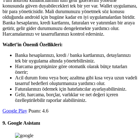
Tüm android kullanıcılarının tüm gelir giderlerini yönetme
konusunda güven duyabilecekleri tek bir yer var. Wallet uygulaması,
bir para yöneticisidir. Mali durumunuzu yönetmek söz konusu
olduğunda android için bugüne kadar en iyi uygulamalardan biridir.
Banka hesaplarını, kredi kartlarını, faturaları ve yatırımları bir araya
getirir, gelir gider durumunuzu dengelemekte yardımcı olur.
Harcamalarınızı ve tasarruflarınızı kontrol edersiniz.
Wallet’in Önemli Özellikleri:
Banka hesaplarınızı, kredi / banka kartlarınızı, detaylarınızı
tek bir uygulama altında yönetebilirsiniz.
Harcama geçmişinize göre otomatik olarak bütçe tutarları
önerir;
Acil durum fonu veya borç azaltma gibi kısa veya uzun vadeli
tasarruf hedefleri oluşturmanıza yardımcı olur.
Faturalarınızı ödemek için hatırlatıcılar ayarlayabilirsiniz.
Gelir, harcama, borçlar, varlıklar ve net değeri içeren
özelleştirilebilir raporlar alabilirsiniz.
Google Play
Puanı: 4.6
9. Google Asistanı