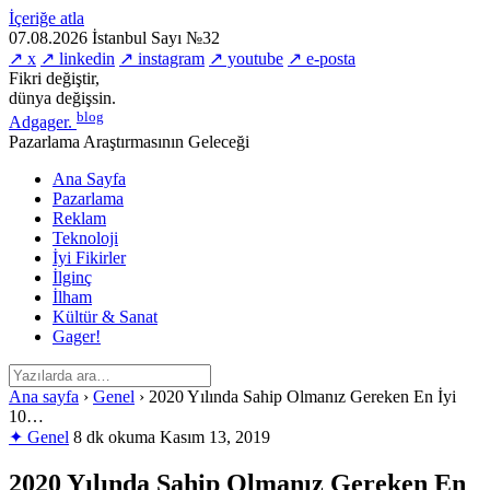
İçeriğe atla
07.08.2026
İstanbul
Sayı №32
↗ x
↗ linkedin
↗ instagram
↗ youtube
↗ e-posta
Fikri değiştir,
dünya değişsin.
blog
Adgager
.
Pazarlama Araştırmasının Geleceği
Ana Sayfa
Pazarlama
Reklam
Teknoloji
İyi Fikirler
İlginç
İlham
Kültür & Sanat
Gager!
Ana sayfa
›
Genel
›
2020 Yılında Sahip Olmanız Gereken En İyi
10…
✦ Genel
8 dk okuma
Kasım 13, 2019
2020 Yılında Sahip Olmanız Gereken En