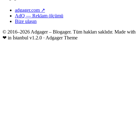
adgager.com ↗
AdQ — Reklam ölçümü
Bize ulaşın
© 2016–2026 Adgager – Blogager. Tüm hakları saklıdır.
Made with
❤
in İstanbul
v1.2.0 · Adgager Theme