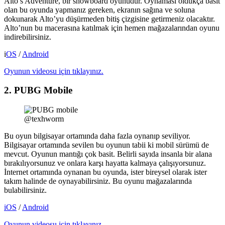
Alto’s Adventure, bir snowboard oyunudur. Oynaması oldukça basit
olan bu oyunda yapmanız gereken, ekranın sağına ve soluna
dokunarak Alto’yu düşürmeden bitiş çizgisine getirmeniz olacaktır.
Alto’nun bu macerasına katılmak için hemen mağazalarından oyunu
indirebilirsiniz.
i
OS
/
Android
Oyunun videosu için tıklayınız.
2. PUBG Mobile
@texhworm
Bu oyun bilgisayar ortamında daha fazla oynanıp seviliyor.
Bilgisayar ortamında sevilen bu oyunun tabii ki mobil sürümü de
mevcut. Oyunun mantığı çok basit. Belirli sayıda insanla bir alana
bırakılıyorsunuz ve onlara karşı hayatta kalmaya çalışıyorsunuz.
İnternet ortamında oynanan bu oyunda, ister bireysel olarak ister
takım halinde de oynayabilirsiniz. Bu oyunu mağazalarında
bulabilirsiniz.
iOS
/
Android
Oyunun videosu için tıklayınız.