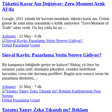
Tüketici Karar Anı Değişiyor: Zero-Moment Artık
AI’da
Google, 2011 yılında bir kavram tanımladı: tüketici karar anı. Ürünü
görme ile satın alma arasındaki o kritik saniyelere “Zero-Moment of
Truth” adını verdi. On beş yılda bu an…
Adgager
·
22 May
·
9 dk
Dijital Pazarlama
·
Genel
Sinyal Kaybı: Pazarlama Verisi Nereye Gidiyor?
Bir kampanya bittiğinde geriye ne kalıyor? Birkaç yıl önce bu
sorunun yanıtı netti: dönüşüm pikselleri, yeniden hedefleme
havuzları, cross-site davranış profilleri. Bugün aynı soruyu soran bir
pazarlama direktörü,…
Adgager
·
21 May
·
7 dk
Dijital Pazarlama
·
Genel
Yaratıcı Yapay Zeka Tıkandı mı? Reklam