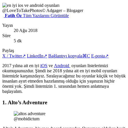
@LoveToTakePhotos
© Adgager – Blogager
Fatih Öz
Tüm Yazılarını Görüntüle
Yayın
20 Ağu 2018
Süre
5 dk
Paylaş
X / Twitter
↗
LinkedIn
↗
Bağlantıyı kopyala
⌘C
E-posta
↗
2017 yılına ait en iyi
iOS
ve
Android
oyunları listelerimizi
okumuşsunuzdur. Şimdi ise 2018 yılına ait en iyi mobil oyunları
listemizle karşınızdayız. Sıralayacağımız bu oyunlar küçük ve büyük
insanları ayırt etmeden hazırlanmış olduğu için yaşınızın hiçbir
önemi yok. Şimdi listemizin 1. sırasından hemen anlatmaya
başlayalım.
1. Alto’s Adventure
@mobidictum