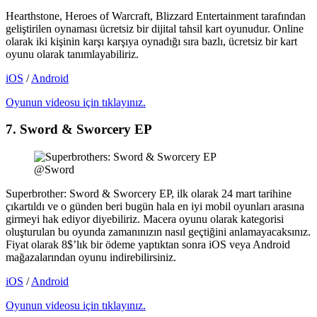
Hearthstone, Heroes of Warcraft, Blizzard Entertainment tarafından
geliştirilen oynaması ücretsiz bir dijital tahsil kart oyunudur. Online
olarak iki kişinin karşı karşıya oynadığı sıra bazlı, ücretsiz bir kart
oyunu olarak tanımlayabiliriz.
iOS
/
Android
Oyunun videosu için tıklayınız.
7. Sword & Sworcery EP
@Sword
Superbrother: Sword & Sworcery EP, ilk olarak 24 mart tarihine
çıkartıldı ve o günden beri bugün hala en iyi mobil oyunları arasına
girmeyi hak ediyor diyebiliriz. Macera oyunu olarak kategorisi
oluşturulan bu oyunda zamanınızın nasıl geçtiğini anlamayacaksınız.
Fiyat olarak 8$’lık bir ödeme yaptıktan sonra iOS veya Android
mağazalarından oyunu indirebilirsiniz.
iOS
/
Android
Oyunun videosu için tıklayınız.