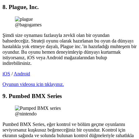
8. Plague, Inc.
@bagogames
Şimdi size oynaması fazlasıyla zevkli olan bir oyundan
bahsedeceğiz. Strateji oyunu olarak hazırlanan bu oyun da dünyayı
hastalıkla yok etmeye dayalı, Plague inc.’in hazırladığı muhteşem bir
oyundur. Bu oyunu hemen deneyimleyip dünyayı kurtarmak
istiyorsanız, iOS veya Android mağazalarından bulup
indirebilirsiniz.
iOS
/
Android
Oyunun videosu için tıklayınız.
9. Pumbed BMX Series
@nintendo
Pumbed BMX Series, eğer kontrol ve bölüm geçme oyunlarını
seviyorsanız kuşkusuz beğeneceğiniz bir oyundur. Kontrol için
ekranın sağında ve solunda bulunan kontrol düğmeleriyle rahatlıkla