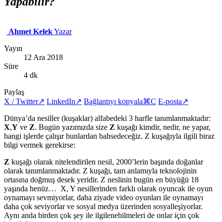
Yapabilir?
Ahmet Kelek
Yazar
Yayın
12 Ara 2018
Süre
4 dk
Paylaş
X / Twitter
↗
LinkedIn
↗
Bağlantıyı kopyala
⌘C
E-posta
↗
Dünya’da nesiller (kuşaklar) alfabedeki 3 harfle tanımlanmaktadır:
X
,
Y
ve
Z
. Bugün yazımızda size
Z
kuşağı kimdir, nedir, ne yapar,
hangi işlerde çalışır bunlardan bahsedeceğiz. Z kuşağıyla ilgili biraz
bilgi vermek gerekirse:
Z
kuşağı olarak nitelendirilen nesil, 2000’lerin başında doğanlar
olarak tanımlanmaktadır. Z kuşağı, tam anlamıyla teknolojinin
ortasına doğmuş desek yeridir. Z neslinin bugün en büyüğü 18
yaşında henüz… X, Y nesillerinden farklı olarak oyuncak ile oyun
oynamayı sevmiyorlar, daha ziyade video oyunları ile oynamayı
daha çok seviyorlar ve sosyal medya üzerinden sosyalleşiyorlar.
Aynı anda birden çok şey ile ilgilenebilmeleri de onlar için çok