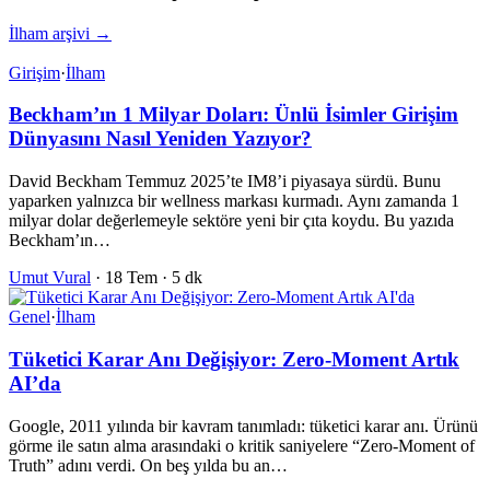
İlham arşivi →
Girişim
·
İlham
Beckham’ın 1 Milyar Doları: Ünlü İsimler Girişim
Dünyasını Nasıl Yeniden Yazıyor?
David Beckham Temmuz 2025’te IM8’i piyasaya sürdü. Bunu
yaparken yalnızca bir wellness markası kurmadı. Aynı zamanda 1
milyar dolar değerlemeyle sektöre yeni bir çıta koydu. Bu yazıda
Beckham’ın…
Umut Vural
·
18 Tem
·
5 dk
Genel
·
İlham
Tüketici Karar Anı Değişiyor: Zero-Moment Artık
AI’da
Google, 2011 yılında bir kavram tanımladı: tüketici karar anı. Ürünü
görme ile satın alma arasındaki o kritik saniyelere “Zero-Moment of
Truth” adını verdi. On beş yılda bu an…