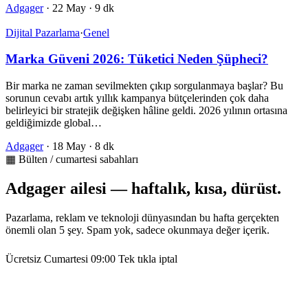
Adgager
·
22 May
·
9 dk
Dijital Pazarlama
·
Genel
Marka Güveni 2026: Tüketici Neden Şüpheci?
Bir marka ne zaman sevilmekten çıkıp sorgulanmaya başlar? Bu
sorunun cevabı artık yıllık kampanya bütçelerinden çok daha
belirleyici bir stratejik değişken hâline geldi. 2026 yılının ortasına
geldiğimizde global…
Adgager
·
18 May
·
8 dk
▦ Bülten / cumartesi sabahları
Adgager ailesi — haftalık, kısa, dürüst.
Pazarlama, reklam ve teknoloji dünyasından bu hafta gerçekten
önemli olan 5 şey. Spam yok, sadece okunmaya değer içerik.
Ücretsiz
Cumartesi 09:00
Tek tıkla iptal