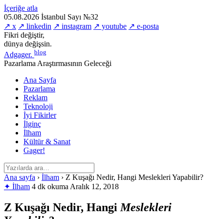
İçeriğe atla
05.08.2026
İstanbul
Sayı №32
↗ x
↗ linkedin
↗ instagram
↗ youtube
↗ e-posta
Fikri değiştir,
dünya değişsin.
blog
Adgager
.
Pazarlama Araştırmasının Geleceği
Ana Sayfa
Pazarlama
Reklam
Teknoloji
İyi Fikirler
İlginç
İlham
Kültür & Sanat
Gager!
Ana sayfa
›
İlham
›
Z Kuşağı Nedir, Hangi Meslekleri Yapabilir?
✦ İlham
4 dk okuma
Aralık 12, 2018
Z Kuşağı Nedir, Hangi
Meslekleri