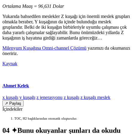
Ortalama Maaş = 96,631 Dolar
Yukarıda bahsedilen meslekler Z kuşağı için önemli meslek grupları
olmakla beraber, Y kuşağının da içinde bulunduğu meslek
gruplarıdır. Belki de iki kuşağın birbirleriyle uyumlu çalışması çok
daha yararlı çalışmalar sağlayabilir. Bunu önümüzdeki yıllarda Z
kuşağının iş hayatına girdiği zamanlarda göreceğiz…
Milenyum Kuşağına Omni-channel Çözümü
yazımızı da okumanızı
öneririz.
Kaynak
Ahmet Kelek
x kuşağı
y kuşağı
z jenerasyonu
z kuşağı
z kuşağı meslek
↗ Paylaş
İçindekiler
TOC, H2 başlıklarından otomatik oluşturulur.
04 ✦
Bunu okuyanlar şunları da okudu